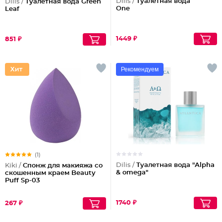
Dilis /
Туалетная вода
Dilis /
Туалетная вода Green
One
Leaf
1449 ₽
851 ₽
Рекомендуем
(1)
Dilis /
Туалетная вода "Alpha
Kiki /
Спонж для макияжа со
& omega"
скошенным краем Beauty
Puff Sp-03
1740 ₽
267 ₽