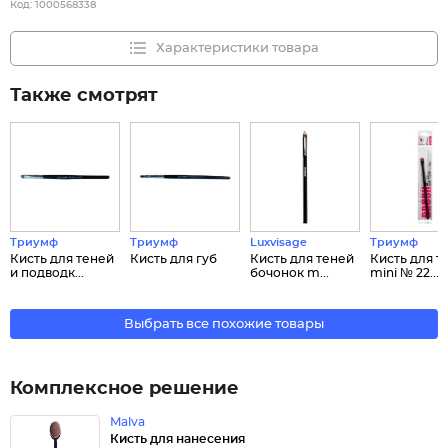
Код:
1000568338
Характеристики товара
Также смотрят
Триумф
Триумф
Luxvisage
Триумф
Кисть для теней
Кисть для губ
Кисть для теней
Кисть для т
и подводк...
бочонок m...
mini № 22...
Выбрать все похожие товары
Комплексное решение
Malva
Кисть для нанесения