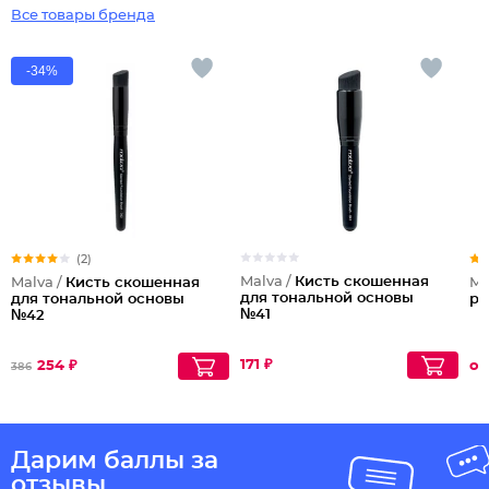
Все товары бренда
-34%
(2)
Malva /
Кисть скошенная
Malva /
Кисть скошенная
Ma
для тональной основы
для тональной основы
ра
№41
№42
171 ₽
254 ₽
от
386
Дарим баллы за
отзывы