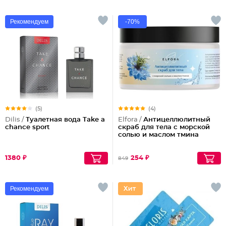
Рекомендуем
-70%
(5)
(4)
Dilis /
Туалетная вода Take a
Elfora /
Антицеллюлитный
chance sport
скраб для тела с морской
солью и маслом тмина
1380 ₽
254 ₽
849
Рекомендуем