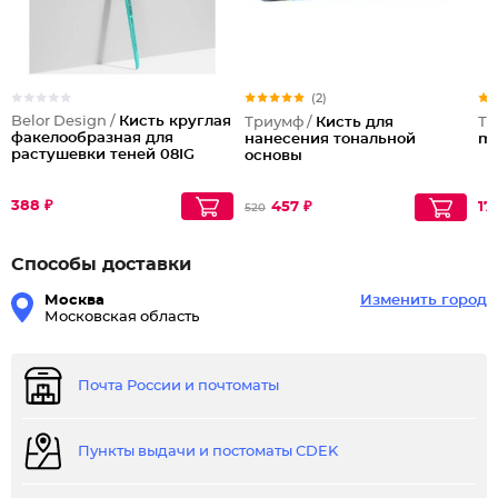
(2)
Belor Design /
Кисть круглая
Триумф /
Кисть для
Тр
факелообразная для
нанесения тональной
mi
растушевки теней 08IG
основы
388 ₽
457 ₽
17
520
Способы доставки
Москва
Изменить город
Московская область
Почта России и почтоматы
Пункты выдачи и постоматы CDEK