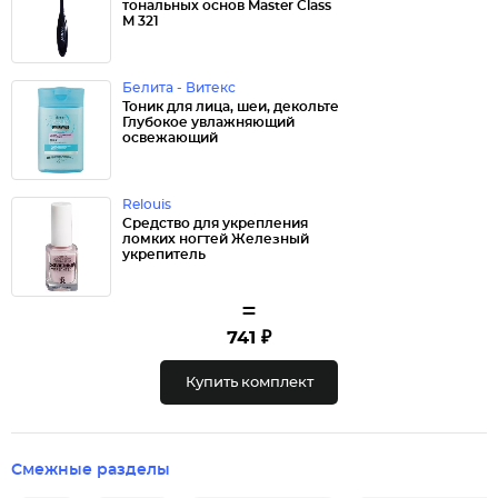
тональных основ Master Class
M 321
Белита - Витекс
Тоник для лица, шеи, декольте
Глубокое увлажняющий
освежающий
Relouis
Средство для укрепления
ломких ногтей Железный
укрепитель
=
741 ₽
Купить комплект
Смежные разделы