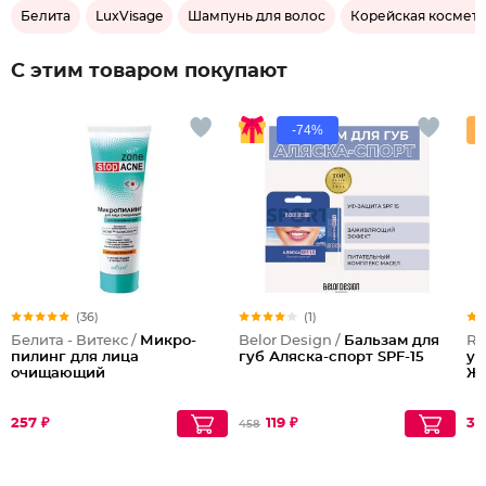
Белита
LuxVisage
Шампунь для волос
Корейская космет
С этим товаром покупают
-74%
(36)
(1)
Белита - Витекс /
Микро-
Belor Design /
Бальзам для
Re
пилинг для лица
губ Аляска-спорт SPF-15
ук
очищающий
Же
257 ₽
119 ₽
30
458