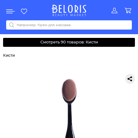
Распродажа
Акции
Новинки
Хит продаж
Все бренды
0-9
A
B
C
D
E
F
G
H
I
J
K
L
M
N
O
P
Q
R
S
T
U
V
W
Y
Z
А
Б
В
Д
З
И
М
О
К
Л
Н
П
Р
С
Т
У
Ф
Ч
Смотреть 90 товаров: Кисти
Кисти