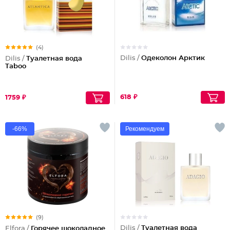
(4)
Dilis /
Одеколон Арктик
Dilis /
Туалетная вода
Taboo
618 ₽
1759 ₽
-66%
Рекомендуем
(9)
Dilis /
Туалетная вода
Elfora /
Горячее шоколадное