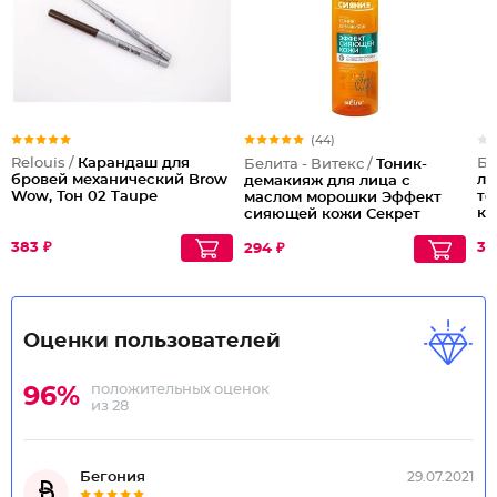
(44)
Relouis /
Карандаш для
Бе
Белита - Витекс /
Тоник-
бровей механический Brow
ли
демакияж для лица с
Wow, Тон 02 Tаupe
то
маслом морошки Эффект
ки
сияющей кожи Секрет
Сл
Сияния
383 ₽
37
294 ₽
Оценки пользователей
положительных оценок
96%
из 28
Бегония
29.07.2021