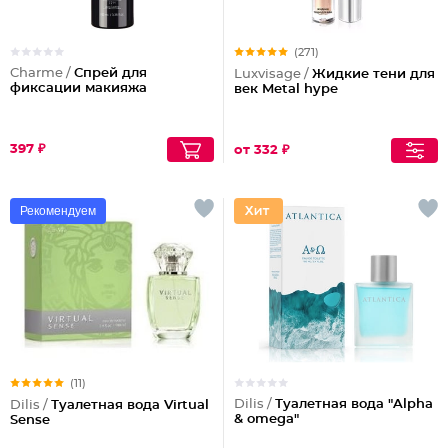
(271)
Charme /
Спрей для
Luxvisage /
Жидкие тени для
фиксации макияжа
век Metal hype
397 ₽
от 332 ₽
Рекомендуем
(11)
Dilis /
Туалетная вода "Alpha
Dilis /
Туалетная вода Virtual
& omega"
Sense