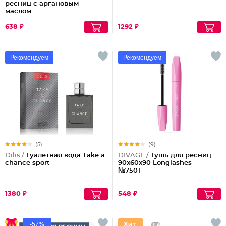
ресниц с аргановым
маслом
638 ₽
1292 ₽
Рекомендуем
Рекомендуем
(5)
(9)
Dilis /
Туалетная вода Take a
DIVAGE /
Тушь для ресниц
chance sport
90x60x90 Longlashes
№7501
1380 ₽
548 ₽
-57%