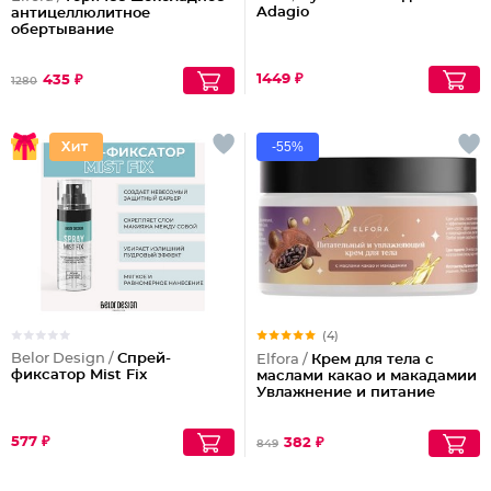
Adagio
антицеллюлитное
обертывание
1449 ₽
435 ₽
1280
-55%
(4)
Belor Design /
Спрей-
Elfora /
Крем для тела с
фиксатор Mist Fix
маслами какао и макадамии
Увлажнение и питание
577 ₽
382 ₽
849