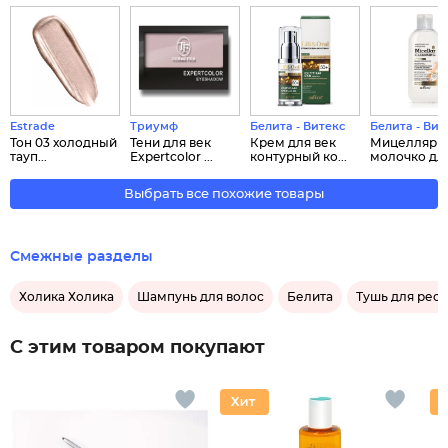
Estrade
Триумф
Белита - Витекс
Белита - Вит
Тон 03 холодный
Тени для век
Крем для век
Мицеллярн
тауп...
Expertcolor ...
контурный ко...
молочко для 
Выбрать все похожие товары
Смежные разделы
Холика Холика
Шампунь для волос
Белита
Тушь для рес
С этим товаром покупают