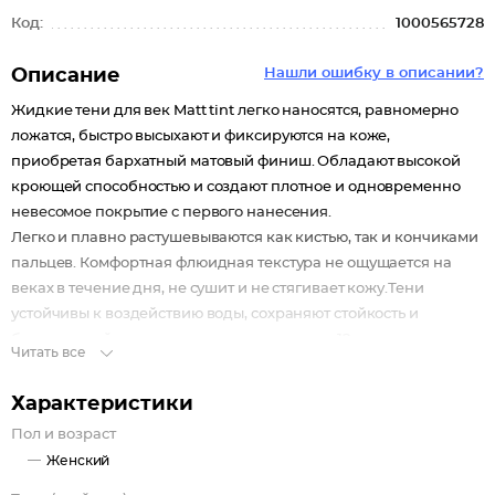
Код:
1000565728
Описание
Нашли ошибку в описании?
Жидкие тени для век Matt tint легко наносятся, равномерно
ложатся, быстро высыхают и фиксируются на коже,
приобретая бархатный матовый финиш. Обладают высокой
кроющей способностью и создают плотное и одновременно
невесомое покрытие с первого нанесения.
Легко и плавно растушевываются как кистью, так и кончиками
пальцев. Комфортная флюидная текстура не ощущается на
веках в течение дня, не сушит и не стягивает кожу.Тени
устойчивы к воздействию воды, сохраняют стойкость и
безупречный вид макияжа на протяжении 12 часов, даже на
Читать все
нависших веках и склонной к жирности коже.Не тускнеют, не
скатываются, не отпечатываются, не размазываются, не
Характеристики
трескаются.
Пол и возраст
Удобный плоский мягкий аппликатор обеспечивает
Женский
комфортное и точное нанесение оптимального количества
теней точечно или на всю поверхность века.