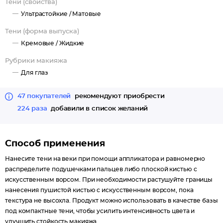
Тени (свойства)
Палитра из 6 нежных оттенков подчеркнет выразительность
Ультрастойкие /
Матовые
глаз и придаст взгляду свежести и глубины. Универсальные
Тени (форма выпуска)
тона идеально подходят для создания макияжа в стиле нюд и
Кремовые /
Жидкие
повседневного экспресс-макияжа.
водостойкая быстросохнущая формула
Рубрики макияжа
стойкость 12 часов - комфортная флюидная текстура
Для глаз
не сушит и не стягивает кожу век - плотное покрытие и
насыщенный цвет
47 покупателей
рекомендуют приобрести
легкая растушевка
224 раза
добавили в список желаний
не скатываются, не отпечатываются
универсальные естественные оттенки
Способ применения
Нанесите тени на веки при помощи аппликатора и равномерно
распределите подушечками пальцев либо плоской кистью с
искусственным ворсом. При необходимости растушуйте границы
нанесения пушистой кистью с искусственным ворсом, пока
текстура не высохла. Продукт можно использовать в качестве базы
под компактные тени, чтобы усилить интенсивность цвета и
улучшить стойкость макияжа.