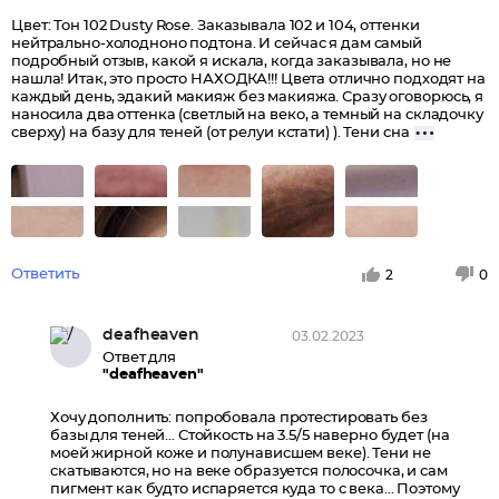
Цвет: Тон 102 Dusty Rose. Заказывала 102 и 104, оттенки
нейтрально-холодноно подтона. И сейчас я дам самый
подробный отзыв, какой я искала, когда заказывала, но не
нашла! Итак, это просто НАХОДКА!!! Цвета отлично подходят на
каждый день, эдакий макияж без макияжа. Сразу оговорюсь, я
наносила два оттенка (светлый на веко, а темный на складочку
сверху) на базу для теней (от релуи кстати) ). Тени сна
Ответить
2
0
deafheaven
03.02.2023
Ответ для
"deafheaven"
Хочу дополнить: попробовала протестировать без
базы для теней... Стойкость на 3.5/5 наверно будет (на
моей жирной коже и полунависшем веке). Тени не
скатываются, но на веке образуется полосочка, и сам
пигмент как будто испаряется куда то с века... Поэтому