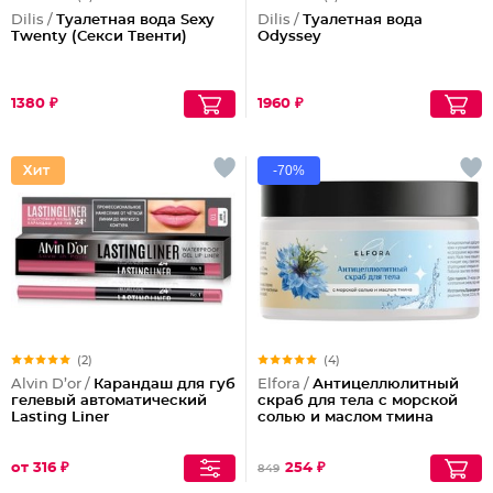
Dilis /
Туалетная вода Sexy
Dilis /
Туалетная вода
Twenty (Секси Твенти)
Odyssey
1380 ₽
1960 ₽
-70%
(2)
(4)
Alvin D’or /
Карандаш для губ
Elfora /
Антицеллюлитный
гелевый автоматический
скраб для тела с морской
Lasting Liner
солью и маслом тмина
от 316 ₽
254 ₽
849