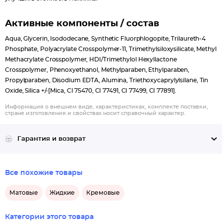
Активные компоненты / состав
Aqua, Glycerin, Isododecane, Synthetic Fluorphlogopite, Trilaureth-4
Phosphate, Polyacrylate Crosspolymer-11, Trimethylsiloxysilicate, Methyl
Methacrylate Crosspolymer, HDI/Trimethylol Hexyllactone
Crosspolymer, Phenoxyethanol, Methylparaben, Ethylparaben,
Propylparaben, Disodium EDTA, Alumina, Triethoxycaprylylsilane, Tin
Oxide, Silica +/-[Mica, CI 75470, CI 77491, CI 77499, CI 77891].
Информация о внешнем виде, характеристиках, комплекте поставки,
стране изготовления и свойствах носит справочный характер.
Гарантия и возврат
Все похожие товары
Матовые
Жидкие
Кремовые
Категории этого товара