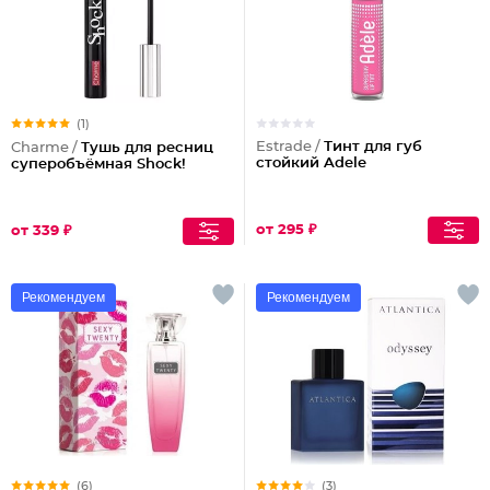
(1)
Estrade /
Тинт для губ
Charme /
Тушь для ресниц
стойкий Adele
суперобъёмная Shock!
от 295 ₽
от 339 ₽
Рекомендуем
Рекомендуем
(6)
(3)