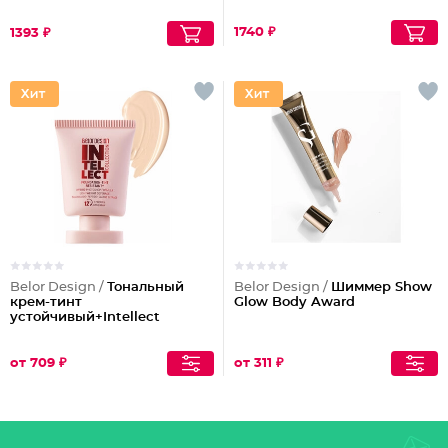
1740 ₽
1393 ₽
Belor Design /
Тональный
Belor Design /
Шиммер Show
крем-тинт
Glow Body Award
устойчивый+Intellect
от 709 ₽
от 311 ₽