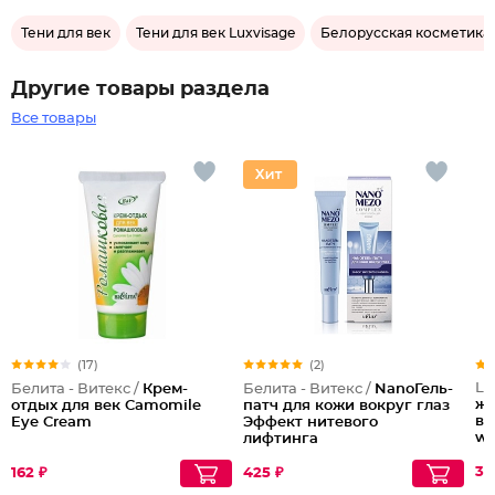
Тени для век
Тени для век Luxvisage
Белорусская косметика 
Другие товары раздела
Все товары
(17)
(2)
Lu
Белита - Витекс /
Крем-
Белита - Витекс /
NanoГель-
жи
отдых для век Camomile
патч для кожи вокруг глаз
во
Eye Cream
Эффект нитевого
wa
лифтинга
Ta
36
162 ₽
425 ₽