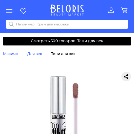
Распродажа
Акции
Новинки
Хит продаж
Все бренды
0-9
A
B
C
D
E
F
G
H
I
J
K
L
M
N
O
P
Q
R
S
T
U
V
W
Y
Z
А
Б
В
Д
З
И
М
О
К
Л
Н
П
Р
С
Т
У
Ф
Ч
Смотреть 500 товаров: Тени для век
Макияж
Для век
Тени для век