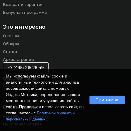
Возврат и гарантия
Бонусная программа
Это интересно
Отзывы
Обзоры
Статьи
Архив страниц
+7 (495) 215 28 49
Мы используем файлы cookie и
Обратный звонок
аналогичные технологии для анализа
Будни с 9:00 до 18:00
посещаемости сайта с помощью
Яндекс.Метрики, определения вашего
Принимаю
местоположения и улучшения работы
сайта. Продолжая использовать сайт, вы
О компании
соглашаетесь с
Политикой обработки
Контакты и реквизиты
.
персональных данных
Публичная оферта