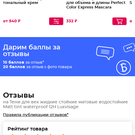
тональный крем
для объема и длины Perfect
Si
Color Express Mascara
от 540 ₽
332 ₽
от
Дарим баллы за
отзывы
10 баллов
за отзыв*
20 баллов
за отзыв с фото товара
Отзывы
на Тени для век жидкие стойкие матовые водостойкие
Matt tint waterproof 12H Luxvisage
Правила публикации отзывов*
Рейтинг товара