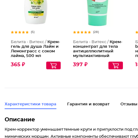
(5)
(28)
Белита - Витекс /
Крем-
Белита - Витекс /
Крем-
Б
гель для душа Лайм и
концентрат для тела
b
Лемонграсс с соком
антицеллюлитный
н
лайма, 500 мл
мультиактивный
п
И
365 ₽
397 ₽
1
Характеристики товара
Гарантия и возврат
Отзывы
Описание
Крем-корректор уменьшает темные круги и припухлости под гл
мимических морщин. Активные компоненты обеспечивают глуб