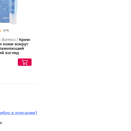
(49)
- Витекс /
Крем-
я кожи вокруг
влажняющий
й взгляд
огия умного
ения
ффект
ибку в описании?
х