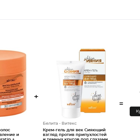
+
=
К
Белита - Витекс
волос
Крем-гель для век Сияющий
вление и
взгляд против припухлостей
ratin +
и темных кругов под глазами