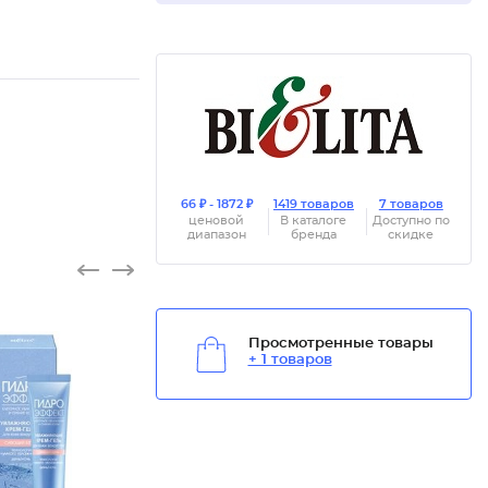
66 ₽ - 1872 ₽
1419 товаров
7 товаров
ценовой
В каталоге
Доступно по
диапазон
бренда
скидке
Просмотренные товары
+ 1 товаров