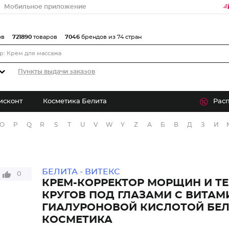
Мобильное приложение
ов
721890
товаров
7046
брендов из 74 стран
Пункты выдачи заказов
исконт
Косметика Белита
Рас
O
P
Q
R
S
T
U
V
W
Y
Z
А
Б
В
Д
З
И
БЕЛИТА - ВИТЕКС
0
КРЕМ-КОРРЕКТОР МОРЩИН И Т
КРУГОВ ПОД ГЛАЗАМИ С ВИТАМ
ГИАЛУРОНОВОЙ КИСЛОТОЙ БЕ
КОСМЕТИКА