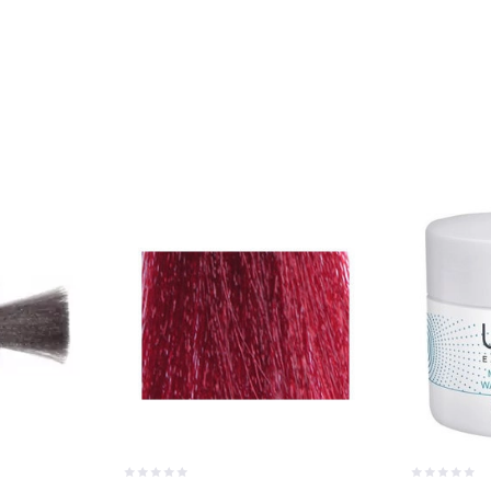
Крем-кр
Крем -