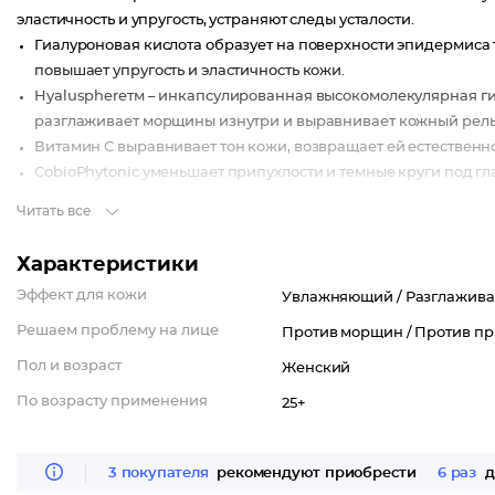
эластичность и упругость, устраняют следы усталости.
Гиалуроновая кислота образует на поверхности эпидермиса
повышает упругость и эластичность кожи.
Hyalusphereтм – инкапсулированная высокомолекулярная гиа
разглаживает морщины изнутри и выравнивает кожный рель
Витамин С выравнивает тон кожи, возвращает ей естественн
CobioPhytonic уменьшает припухлости и темные круги под г
Читать все
Подходит для всех типов кожи.
Характеристики
Эффект для кожи
Увлажняющий /
Разглажив
Решаем проблему на лице
Против морщин /
Против пр
Пол и возраст
Женский
По возрасту применения
25+
3 покупателя
рекомендуют приобрести
6 раз
д