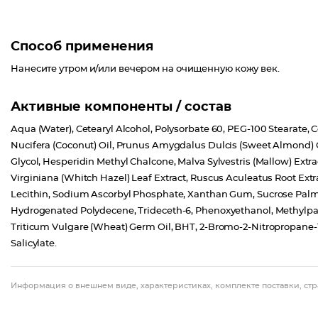
Способ применения
Нанесите утром и/или вечером на очищенную кожу век.
Активные компоненты / состав
Aqua (Water), Cetearyl Alcohol, Polysorbate 60, PEG-100 Stearate, 
Nucifera (Coconut) Oil, Prunus Amygdalus Dulcis (Sweet Almond) O
Glycol, Hesperidin Methyl Chalcone, Malva Sylvestris (Mallow) Ex
Virginiana (Whitch Hazel) Leaf Extract, Ruscus Aculeatus Root Extra
Lecithin, Sodium Ascorbyl Phosphate, Xanthan Gum, Sucrose Palmita
Hydrogenated Polydecene, Trideceth-6, Phenoxyethanol, Methylpar
Triticum Vulgare (Wheat) Germ Oil, BHT, 2-Bromo-2-Nitropropane-1,
Salicylate.
Информация о внешнем виде, характеристиках, комплекте поставки, стр