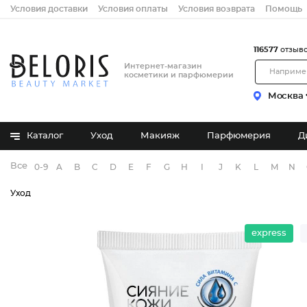
Условия доставки
Условия оплаты
Условия возврата
Помощь
116577
отзыв
Интернет-магазин
косметики и парфюмерии
Москва
Каталог
Уход
Макияж
Парфюмерия
Д
Все бренды
0-9
A
B
C
D
E
F
G
H
I
J
K
L
M
N
Уход
express