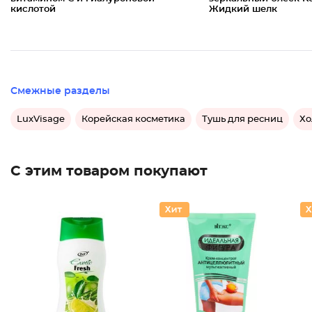
кислотой
Жидкий шелк
Смежные разделы
LuxVisage
Корейская косметика
Тушь для ресниц
Хо
С этим товаром покупают
Крем-ге