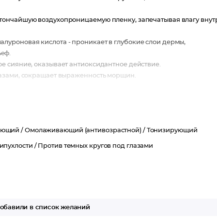
 тончайшую воздухопроницаемую пленку, запечатывая влагу внут
луроновая кислота - проникает в глубокие слои дермы,
еф.
ое сияние, оказывает антиоксидантное действие.
лазами, сокращает выраженность морщин.
ающий /
Омолаживающий (антивозрастной) /
Тонизирующий
ипухлости /
Против темных кругов под глазами
обавили в список желаний