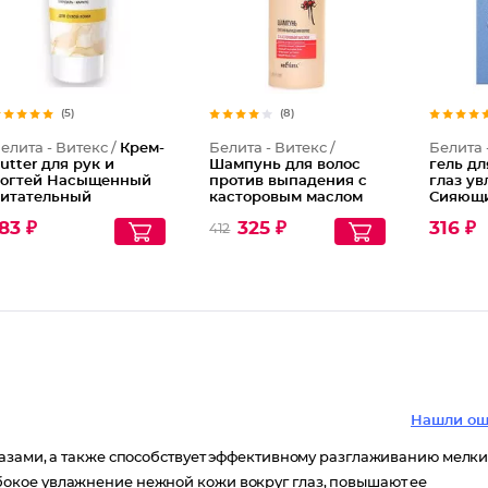
(5)
(8)
елита - Витекс /
Крем-
Белита - Витекс /
Белита 
utter для рук и
Шампунь для волос
гель дл
огтей Насыщенный
против выпадения с
глаз у
итательный
касторовым маслом
Сияющи
деальные Ручки
Сила Природы
технол
83 ₽
325 ₽
316 ₽
412
увлажн
Гидроэ
Нашли ош
азами, а также способствует эффективному разглаживанию мелки
окое увлажнение нежной кожи вокруг глаз, повышают ее