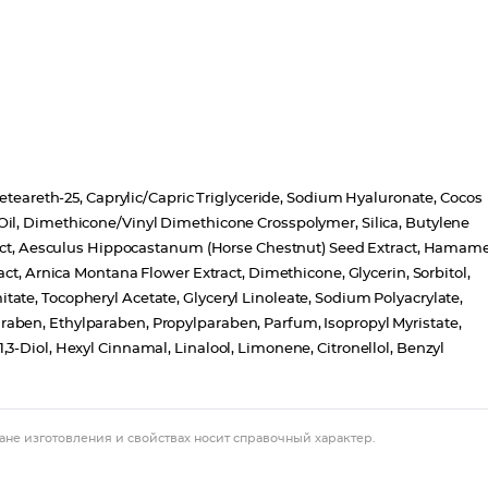
Ceteareth-25, Caprylic/Capric Triglyceride, Sodium Hyaluronate, Cocos
il, Dimethicone/Vinyl Dimethicone Crosspolymer, Silica, Butylene
tract, Aesculus Hippocastanum (Horse Chestnut) Seed Extract, Hamame
ct, Arnica Montana Flower Extract, Dimethicone, Glycerin, Sorbitol,
te, Tocopheryl Acetate, Glyceryl Linoleate, Sodium Polyacrylate,
aben, Ethylparaben, Propylparaben, Parfum, Isopropyl Myristate,
3-Diol, Hexyl Cinnamal, Linalool, Limonene, Citronellol, Benzyl
ане изготовления и свойствах носит справочный характер.