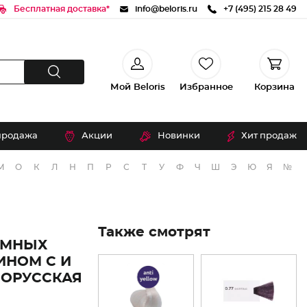
Бесплатная доставка*
info@beloris.ru
+7 (495) 215 28 49
Мой Beloris
Избранное
Корзина
продажа
Акции
Новинки
Хит продаж
М
О
К
Л
Н
П
Р
С
Т
У
Ф
Ч
Ш
Э
Ю
Я
№
Также смотрят
ЕМНЫХ
ИНОМ С И
ЛОРУССКАЯ