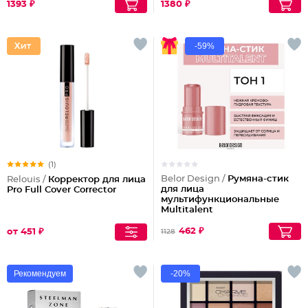
1393 ₽
1380 ₽
-59%
(1)
Belor Design /
Румяна-стик
Relouis /
Корректор для лица
для лица
Pro Full Cover Corrector
мультифункциональные
Multitalent
462 ₽
от 451 ₽
1128
Рекомендуем
-20%