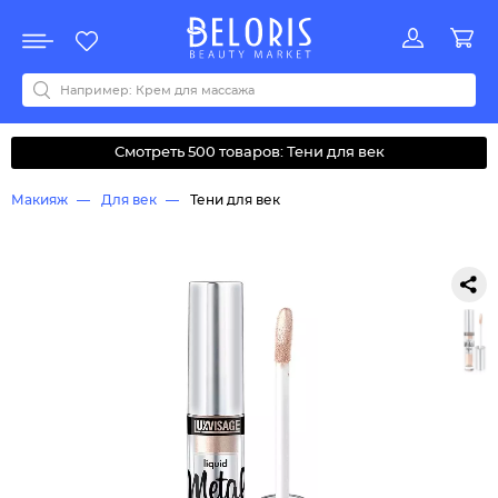
Распродажа
Акции
Новинки
Хит продаж
Все бренды
0-9
A
B
C
D
E
F
G
H
I
J
K
L
M
N
O
P
Q
R
S
T
U
V
W
Y
Z
А
Б
В
Д
З
И
М
О
К
Л
Н
П
Р
С
Т
У
Ф
Ч
Смотреть 500 товаров: Тени для век
Макияж
Для век
Тени для век