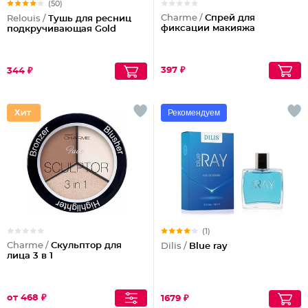
(50)
Charme /
Спрей для
Relouis /
Тушь для ресниц
фиксации макияжа
подкручивающая Gold
397 ₽
344 ₽
Рекомендуем
(1)
Charme /
Скульптор для
Dilis /
Blue ray
лица 3 в 1
от 468 ₽
1679 ₽