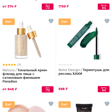
от 374 ₽
1759 ₽
(7)
Belor Design /
Термотушь для
Relouis /
Тональный крем-
ресниц ХАКИ
флюид для лица c
сатиновым финишем
Paradiso
568 ₽
от 648 ₽