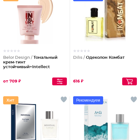
Belor Design /
Тональный
Dilis /
Одеколон Комбат
крем-тинт
устойчивый+Intellect
от 709 ₽
616 ₽
Рекомендуем