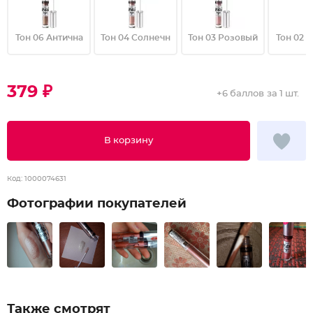
Тон 06 Антична
Тон 04 Солнечн
Тон 03 Розовый
Тон 02 
379 ₽
+
6 баллов
за 1 шт.
В корзину
Код:
1000074631
Фотографии покупателей
Также смотрят