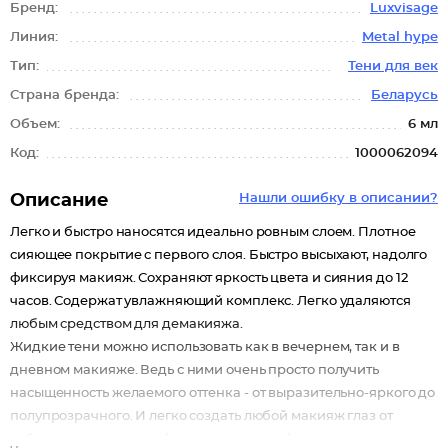
Бренд:
Luxvisage
Линия:
Metal hype
Тип:
Тени для век
Страна бренда:
Беларусь
Объем:
6 мл
Код:
1000062094
Описание
Нашли ошибку в описании?
Легко и быстро наносятся идеально ровным слоем. Плотное
сияющее покрытие с первого слоя. Быстро высыхают, надолго
фиксируя макияж. Сохраняют яркость цвета и сияния до 12
часов. Содержат увлажняющий комплекс. Легко удаляются
любым средством для демакияжа.
Жидкие тени можно использовать как в вечернем, так и в
дневном макияже. Ведь с ними очень просто получить
насыщенность желаемого оттенка - от выразительно-яркого до
полупрозрачного. И легко создать любой макияж глаз от
соблазнительного smoky eyes, ярких графичных стрелок до