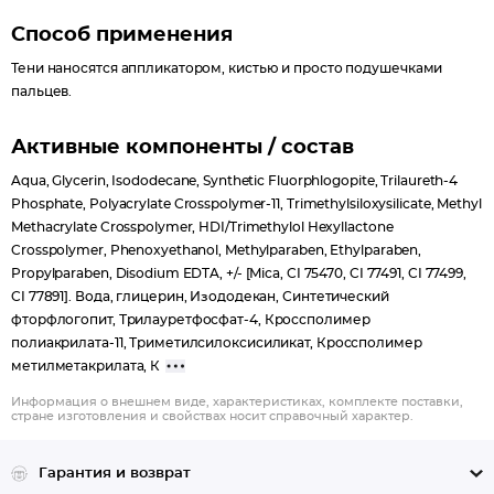
Способ применения
Тени наносятся аппликатором, кистью и просто подушечками
пальцев.
Активные компоненты / состав
Aqua, Glycerin, Isododecane, Synthetic Fluorphlogopite, Trilaureth-4
Phosphate, Polyacrylate Crosspolymer-11, Trimethylsiloxysilicate, Methyl
Methacrylate Crosspolymer, HDI/Trimethylol Hexyllactone
Crosspolymer, Phenoxyethanol, Methylparaben, Ethylparaben,
Propylparaben, Disodium EDTA, +/- [Mica, CI 75470, CI 77491, CI 77499,
CI 77891]. Вода, глицерин, Изододекан, Синтетический
фторфлогопит, Трилауретфосфат-4, Кроссполимер
полиакрилата-11, Триметилсилоксисиликат, Кроссполимер
метилметакрилата, К
Информация о внешнем виде, характеристиках, комплекте поставки,
стране изготовления и свойствах носит справочный характер.
Гарантия и возврат