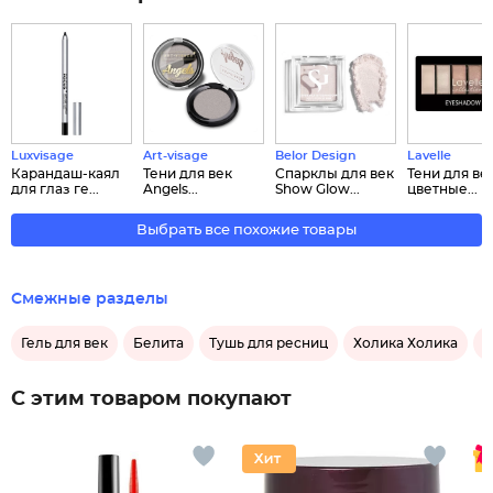
Luxvisage
Art-visage
Belor Design
Lavelle
Карандаш-каял
Тени для век
Спарклы для век
Тени для век
для глаз ге...
Angels...
Show Glow...
цветные...
Выбрать все похожие товары
Смежные разделы
Гель для век
Белита
Тушь для ресниц
Холика Холика
К
С этим товаром покупают