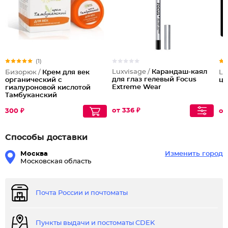
(1)
Luxvisage /
Карандаш-каял
Бизорюк /
Крем для век
La
для глаз гелевый Focus
органический с
цв
Extreme Wear
гиалуроновой кислотой
Тамбуканский
от 336 ₽
300 ₽
от
Способы доставки
Москва
Изменить город
Московская область
Почта России и почтоматы
Пункты выдачи и постоматы CDEK