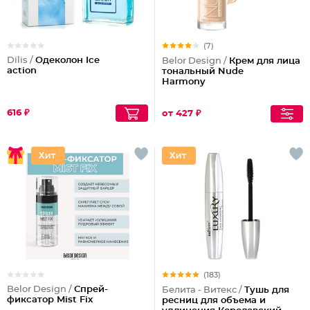
(7)
Dilis /
Одеколон Ice
Belor Design /
Крем для лица
action
тональный Nude
Harmony
616 ₽
от 427 ₽
(183)
Belor Design /
Спрей-
Белита - Витекс /
Тушь для
фиксатор Mist Fix
ресниц для объема и