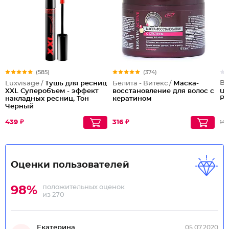
(585)
(374)
Be
Luxvisage /
Тушь для ресниц
Белита - Витекс /
Маска-
цв
XXL Суперобъем - эффект
восстановление для волос с
Ро
накладных ресниц, Тон
кератином
Черный
439 ₽
316 ₽
144
Оценки пользователей
положительных оценок
98%
из 270
Екатерина
05.07.2020