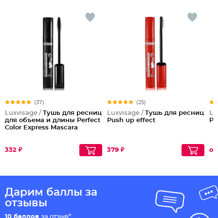
(37)
(25)
Luxvisage /
Тушь для ресниц
Luxvisage /
Тушь для ресниц
Lu
для объема и длины Perfect
Push up effect
Pi
Color Express Mascara
332 ₽
379 ₽
от
Дарим баллы за
отзывы
10 баллов
за отзыв*