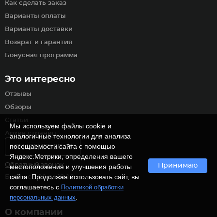
Как сделать заказ
Варианты оплаты
Варианты доставки
Возврат и гарантия
Бонусная программа
Это интересно
Отзывы
Обзоры
Статьи
Мы используем файлы cookie и
Архив страниц
аналогичные технологии для анализа
посещаемости сайта с помощью
+7 (495) 215 28 49
Яндекс.Метрики, определения вашего
Обратный звонок
Принимаю
местоположения и улучшения работы
сайта. Продолжая использовать сайт, вы
Будни с 9:00 до 18:00
соглашаетесь с
Политикой обработки
.
персональных данных
О компании