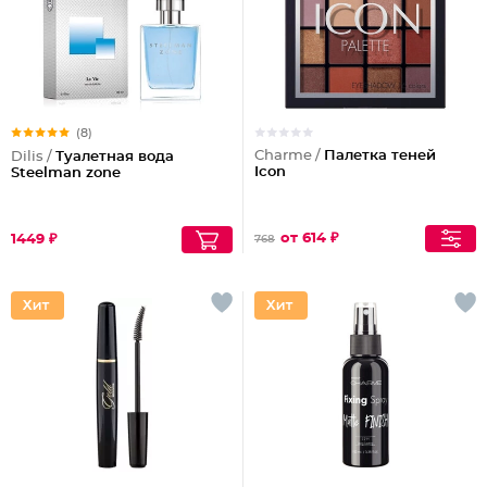
(8)
Charme /
Палетка теней
Dilis /
Туалетная вода
Icon
Steelman zone
от 614 ₽
1449 ₽
768