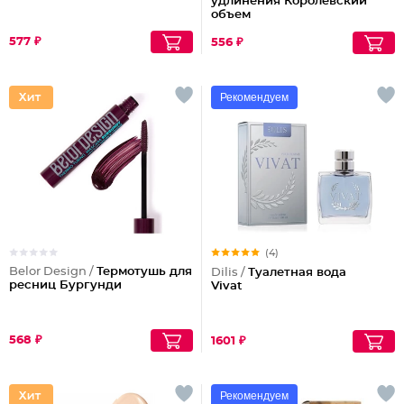
удлинения Королевский
объем
577 ₽
556 ₽
Рекомендуем
(4)
Belor Design /
Термотушь для
Dilis /
Туалетная вода
ресниц Бургунди
Vivat
568 ₽
1601 ₽
Рекомендуем