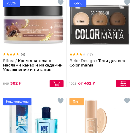
-55%
-56%
(4)
(17)
Elfora /
Крем для тела с
Belor Design /
Тени для век
маслами какао и макадамии
Color mania
Увлажнение и питание
382 ₽
от 452 ₽
849
1028
Рекомендуем