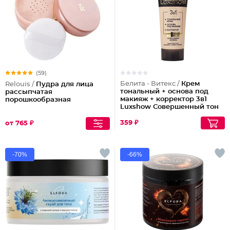
(59)
Белита - Витекс /
Крем
Relouis /
Пудра для лица
тональный + основа под
рассыпчатая
макияж + корректор 3в1
порошкообразная
Luxshow Совершенный тон
универсальный
359 ₽
от 765 ₽
-70%
-66%