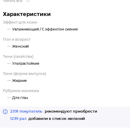
Читать все
деликатного моно макияжа. А еще их можно использовать как
хайлайтер или базу под тени других текстур.
Характеристики
Эффект для кожи
Увлажняющий /
С эффектом сияния
Пол и возраст
Женский
Тени (свойства)
Ультрастойкие
Тени (форма выпуска)
Жидкие
Рубрики макияжа
Для глаз
2391 покупатель
рекомендуют приобрести
1239 раз
добавили в список желаний