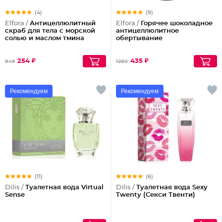
(4)
(9)
Elfora /
Антицеллюлитный
Elfora /
Горячее шоколадное
скраб для тела с морской
антицеллюлитное
солью и маслом тмина
обертывание
254 ₽
435 ₽
849
1280
Рекомендуем
Рекомендуем
(11)
(6)
Dilis /
Туалетная вода Virtual
Dilis /
Туалетная вода Sexy
Sense
Twenty (Секси Твенти)