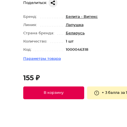
Поделиться:
Бренд:
Белита - Витекс
Линия:
Лапушка
Страна бренда:
Беларусь
Количество:
1 шт
Код:
1000046318
Параметры товара
155 ₽
+
3 балла
за 
В корзину