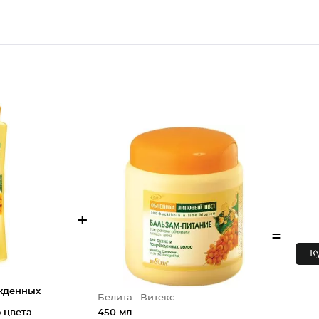
+
=
К
жденных
Белита - Витекс
 цвета
450 мл