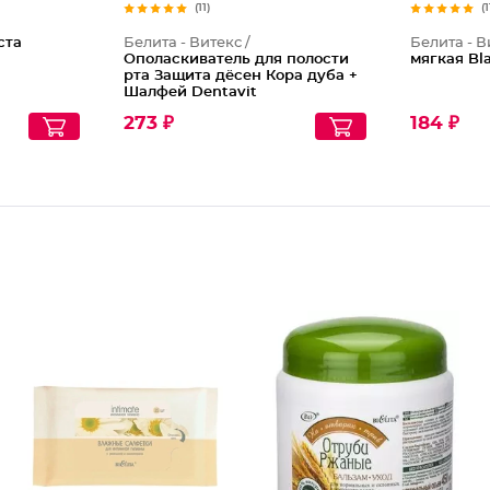
(11)
(1
ста
Белита - Витекс /
Белита - В
Ополаскиватель для полости
мягкая Bl
рта Защита дёсен Кора дуба +
Шалфей Dentavit
273 ₽
184 ₽