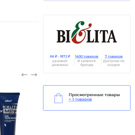
66 ₽ - 1872 ₽
1400 товаров
7 товаров
ценовой
В каталоге
Доступно по
диапазон
бренда
скидке
Просмотренные товары
+ 1 товаров