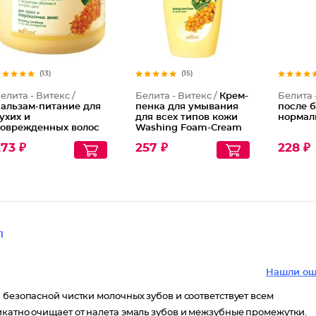
(13)
(15)
елита - Витекс /
Белита - Витекс /
Крем-
Белита 
альзам-питание для
пенка для умывания
после 
ухих и
для всех типов кожи
нормал
оврежденных волос
Washing Foam-Cream
 экстрактами
73 ₽
257 ₽
228 ₽
блепихи и липового
вета Nourishing
onditioner, 450 мл
1
Нашли ош
 безопасной чистки молочных зубов и соответствует всем
икатно очищает от налета эмаль зубов и межзубные промежутки.