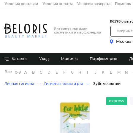
Условия доставки
Условия оплаты
Условия возврата
Помощь
116578
отзыв
Интернет-магазин
косметики и парфюмерии
Москва
Каталог
Уход
Макияж
Парфюмерия
Д
Все бренды
0-9
A
B
C
D
E
F
G
H
I
J
K
L
M
N
Личная гигиена
Гигиена полости рта
Зубные щетки
express