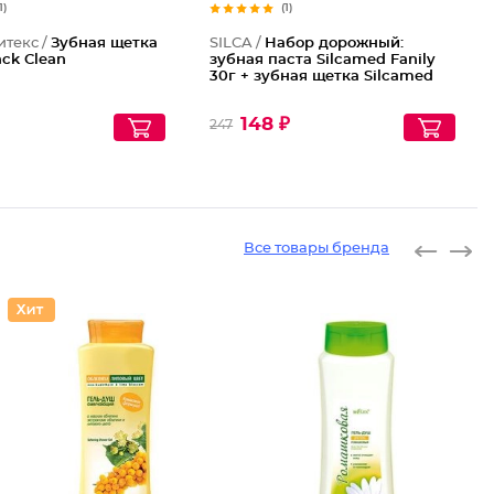
1)
(1)
итекс /
Зубная щетка
SILCA /
Набор дорожный:
ack Clean
зубная паста Silcamed Fanily
30г + зубная щетка Silcamed
148 ₽
247
Все товары бренда