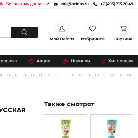
Бесплатная доставка*
info@beloris.ru
+7 (495) 215 28 49
Мой Beloris
Избранное
Корзина
продажа
Акции
Новинки
Хит продаж
М
О
К
Л
Н
П
Р
С
Т
У
Ф
Ч
Ш
Э
Ю
Я
№
Также смотрят
УССКАЯ