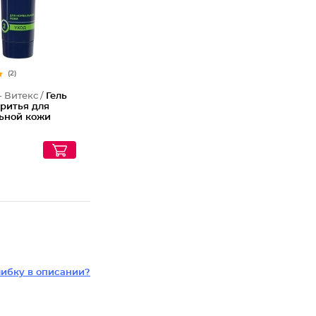
(2)
- Витекс /
Гель
бритья для
ьной кожи
ибку в описании?