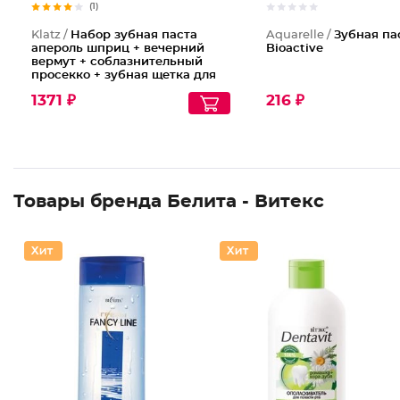
(1)
Klatz /
Набор зубная паста
Aquarelle /
Зубная па
апероль шприц + вечерний
Bioactive
вермут + соблазнительный
просекко + зубная щетка для
взрослых
1371 ₽
216 ₽
Товары бренда Белита - Витекс