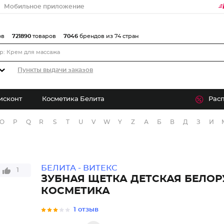
Мобильное приложение
ов
721890
товаров
7046
брендов из 74 стран
Пункты выдачи заказов
исконт
Косметика Белита
Рас
O
P
Q
R
S
T
U
V
W
Y
Z
А
Б
В
Д
З
И
БЕЛИТА - ВИТЕКС
1
ЗУБНАЯ ЩЕТКА ДЕТСКАЯ БЕЛОР
КОСМЕТИКА
1 отзыв