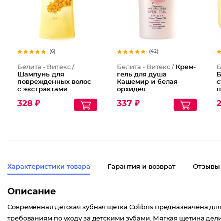
(6)
(42)
Белита - Витекс /
Белита - Витекс /
Крем-
Б
Шампунь для
гель для душа
Б
поврежденных волос
Кашемир и белая
с
с экстрактами
орхидея
п
облепихи и липового
с
328 ₽
337 ₽
2
цвета Nourishing
о
Shampoo for Dry and
ц
Damaged Hair
C
Характеристики товара
Гарантия и возврат
Отзывы
Описание
Современная детская зубная щетка Colibris предназначена для
требованиям по уходу за детскими зубами. Мягкая щетина дел