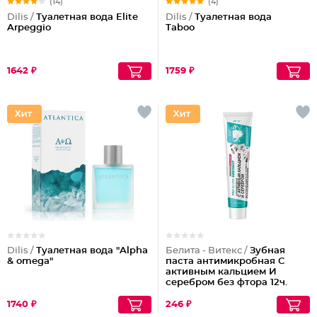
(14)
(4)
Dilis /
Туалетная вода Elite
Dilis /
Туалетная вода
Arpeggio
Taboo
1642 ₽
1759 ₽
Dilis /
Туалетная вода "Alpha
Белита - Витекс /
Зубная
& omega"
паста антимикробная С
активным кальцием И
серебром без фтора 12ч.
защиты
1740 ₽
246 ₽