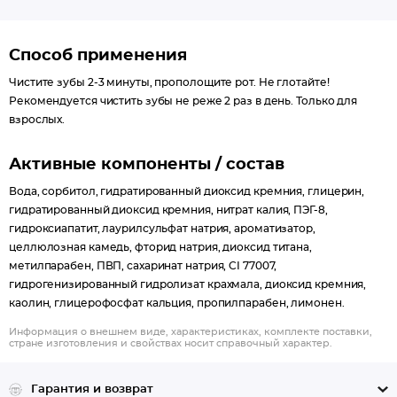
Способ применения
Чистите зубы 2-3 минуты, прополощите рот. Не глотайте!
Рекомендуется чистить зубы не реже 2 раз в день. Только для
взрослых.
Активные компоненты / состав
Вода, сорбитол, гидратированный диоксид кремния, глицерин,
гидратированный диоксид кремния, нитрат калия, ПЭГ-8,
гидроксиапатит, лаурилсульфат натрия, ароматизатор,
целлюлозная камедь, фторид натрия, диоксид титана,
метилпарабен, ПВП, сахаринат натрия, CI 77007,
гидрогенизированный гидролизат крахмала, диоксид кремния,
каолин, глицерофосфат кальция, пропилпарабен, лимонен.
Информация о внешнем виде, характеристиках, комплекте поставки,
стране изготовления и свойствах носит справочный характер.
Гарантия и возврат