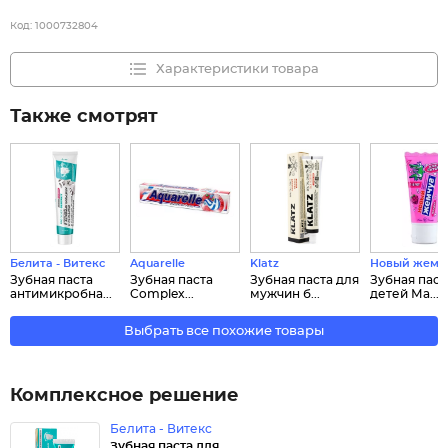
Код:
1000732804
Характеристики товара
Также смотрят
Белита - Витекс
Aquarelle
Klatz
Новый жемч
Зубная паста
Зубная паста
Зубная паста для
Зубная паст
антимикробна...
Complex...
мужчин б...
детей Ма...
Выбрать все похожие товары
Комплексное решение
Белита - Витекс
Зубная паста для