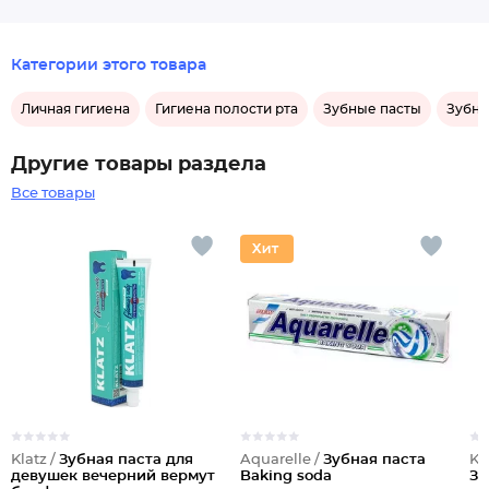
Категории этого товара
Личная гигиена
Гигиена полости рта
Зубные пасты
Зубны
Другие товары раздела
Все товары
Klatz /
Зубная паста для
Aquarelle /
Зубная паста
Kl
девушек вечерний вермут
Baking soda
Зд