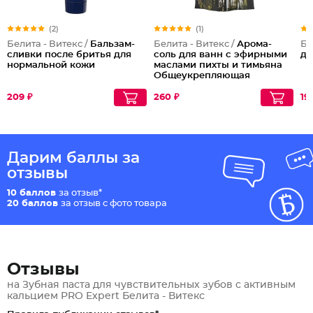
(2)
(1)
Белита - Витекс /
Бальзам-
Белита - Витекс /
Арома-
Бе
сливки после бритья для
соль для ванн с эфирными
дл
нормальной кожи
маслами пихты и тимьяна
Общеукрепляющая
209 ₽
260 ₽
19
Дарим баллы за
отзывы
10 баллов
за отзыв*
20 баллов
за отзыв с фото товара
Отзывы
на Зубная паста для чувствительных зубов с активным
кальцием PRO Expert Белита - Витекс