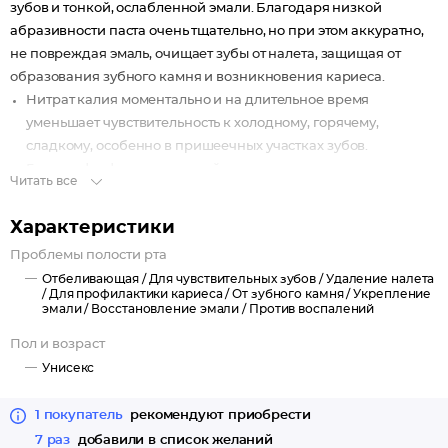
зубов и тонкой, ослабленной эмали. Благодаря низкой
абразивности паста очень тщательно, но при этом аккуратно,
не повреждая эмаль, очищает зубы от налета, защищая от
образования зубного камня и возникновения кариеса.
Нитрат калия моментально и на длительное время
уменьшает чувствительность к холодному, горячему,
сладкому, особенно в пришеечных участках зубов.
Глицерофосфат кальция, действие которого усилено
Читать все
специальными укрепляющими компонентами, превосходно
восстанавливает зубную эмаль, повышает устойчивость
Характеристики
зубов к воздействию кариесогенных бактерий.
Проблемы полости рта
Новейшая технология восстановления эмали работает как
Отбеливающая /
Для чувствительных зубов /
Удаление налета
жидкая пломба: заполняет и запечатывает микротрещинки
/
Для профилактики кариеса /
От зубного камня /
Укрепление
в зубной эмали, значительно улучшает ее прочность и
эмали /
Восстановление эмали /
Против воспалений
помогает предотвратить кариес.
Пол и возраст
Рекомендуется при повышенной чувствительности зубов и
Унисекс
тонкой, ослабленной эмали, а также для использования после
профессионального и домашнего отбеливания зубов.
1 покупатель
рекомендуют приобрести
7 раз
добавили в список желаний