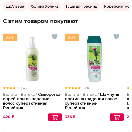
LuxVisage
Холика Холика
Тушь для ресниц
Корейская ко
С этим товаром покупают
(37)
(90)
Белита - Витекс /
Сыворотка-
Белита - Витекс /
Шампунь
Бе
спрей при выпадении
против выпадения волос
ли
волос суперактивная
суперактивный
Гл
Репейник
Репейник
о
420 ₽
336 ₽
22