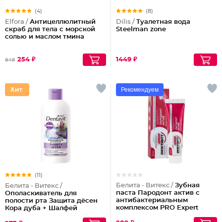
(4)
(8)
Elfora /
Антицеллюлитный
Dilis /
Туалетная вода
скраб для тела с морской
Steelman zone
солью и маслом тмина
254 ₽
1449 ₽
849
Рекомендуем
(11)
Белита - Витекс /
Зубная
Белита - Витекс /
паста Пародонт актив с
Ополаскиватель для
антибактериальным
полости рта Защита дёсен
комплексом PRO Expert
Кора дуба + Шалфей
Dentavit