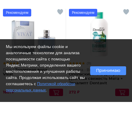
Рекомендуем
Рекомендуем
Мы используем файлы cookie и
аналогичные технологии для анализа
посещаемости сайта с помощью
(4)
(11)
Яндекс.Метрики, определения вашего
Dilis /
Туалетная вода
Белита - Витекс /
Принимаю
местоположения и улучшения работы
Vivat
Ополаскиватель для рта
сайта. Продолжая использовать сайт, вы
Двойная свежесть Мята +
соглашаетесь с
Эвкалипт Dentavit
Политикой обработки
.
персональных данных
1601 ₽
272 ₽
Рекомендуем
Рекомендуем