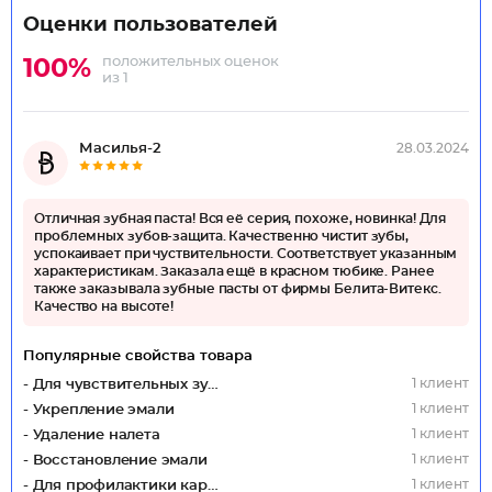
Оценки пользователей
положительных оценок
100%
из 1
Масилья-2
28.03.2024
Отличная зубная паста! Вся её серия, похоже, новинка! Для
проблемных зубов-защита. Качественно чистит зубы,
успокаивает при чуствительности. Соответствует указанным
характеристикам. Заказала ещё в красном тюбике. Ранее
также заказывала зубные пасты от фирмы Белита-Витекс.
Качество на высоте!
Популярные свойства товара
1 клиент
- Для чувствительных зубов
1 клиент
- Укрепление эмали
1 клиент
- Удаление налета
1 клиент
- Восстановление эмали
1 клиент
- Для профилактики кариеса