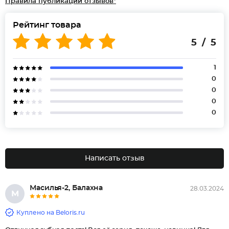
Правила публикации отзывов*
Рейтинг товара
5 / 5
1
0
0
0
0
Написать отзыв
Масилья-2, Балахна
28.03.2024
М
Куплено на Beloris.ru