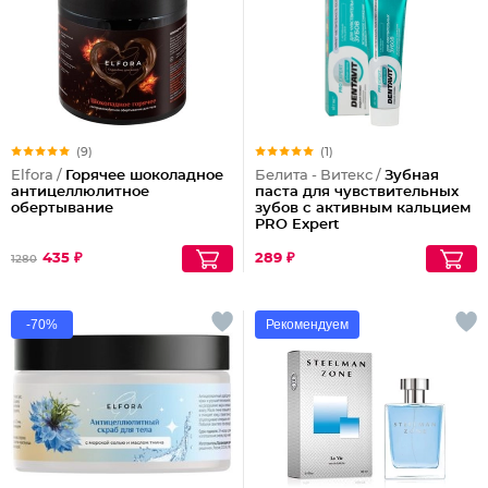
(9)
(1)
Elfora /
Горячее шоколадное
Белита - Витекс /
Зубная
антицеллюлитное
паста для чувствительных
обертывание
зубов с активным кальцием
PRO Expert
435 ₽
289 ₽
1280
-70%
Рекомендуем