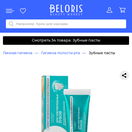
Распродажа
Акции
Новинки
Хит продаж
Все бренды
0-9
A
B
C
D
E
F
G
H
I
J
K
L
M
N
O
P
Q
R
S
T
U
V
W
Y
Z
А
Б
В
Д
З
И
М
О
К
Л
Н
П
Р
С
Т
У
Ф
Ч
Смотреть 34 товара: Зубные пасты
Личная гигиена
Гигиена полости рта
Зубные пасты