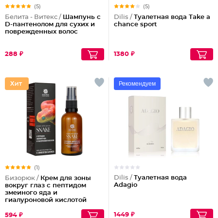
(5)
(5)
Белита - Витекс /
Шампунь с
Dilis /
Туалетная вода Take a
D-пантенолом для сухих и
chance sport
поврежденных волос
288 ₽
1380 ₽
Рекомендуем
(1)
Dilis /
Туалетная вода
Бизорюк /
Крем для зоны
Adagio
вокруг глаз с пептидом
змеиного яда и
гиалуроновой кислотой
1449 ₽
594 ₽