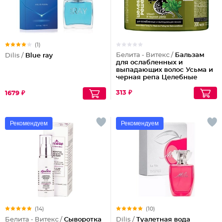
(1)
Белита - Витекс /
Бальзам
Dilis /
Blue ray
для ослабленных и
выпадающих волос Усьма и
черная репа Целебные
решения
313 ₽
1679 ₽
Рекомендуем
Рекомендуем
(14)
(10)
Белита - Витекс /
Сыворотка
Dilis /
Туалетная вода