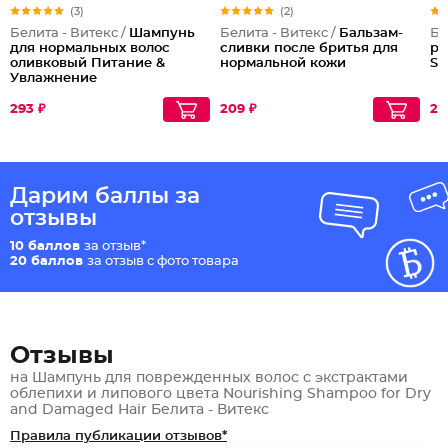
(3)
(2)
Белита - Витекс /
Шампунь
Белита - Витекс /
Бальзам-
Бе
для нормальных волос
сливки после бритья для
ру
оливковый Питание &
нормальной кожи
So
Увлажнение
293 ₽
209 ₽
25
Дарим баллы за
отзывы
10 баллов
за отзыв*
20 баллов
за отзыв с фото товара
Отзывы
на Шампунь для поврежденных волос с экстрактами
облепихи и липового цвета Nourishing Shampoo for Dry
and Damaged Hair Белита - Витекс
Правила публикации отзывов*