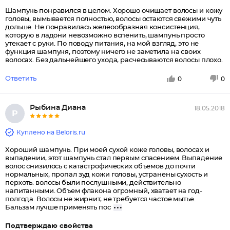
Шампунь понравился в целом. Хорошо очищает волосы и кожу
головы, вымывается полностью, волосы остаются свежими чуть
дольше. Не понравилась желеообразная консистенция,
которую в ладони невозможно вспенить, шампунь просто
утекает с руки. По поводу питания, на мой взгляд, это не
функция шампуня, поэтому ничего не заметила на своих
волосах. Без дальнейшего ухода, расчесываются волосы плохо.
Ответить
0
0
Рыбина Диана
18.05.2018
Р
Куплено на Beloris.ru
Хороший шампунь. При моей сухой коже головы, волосах и
выпадении, этот шампунь стал первым спасением. Выпадение
волос снизилось с катастрофических объемов до почти
нормальных, пропал зуд кожи головы, устранены сухость и
перхоть. волосы были послушными, действительно
напитанными. Объем флакона огромный, хватает на год-
полгода. Волосы не жирнит, не требуется частое мытье.
Бальзам лучше применять пос
Подтверждаю свойства