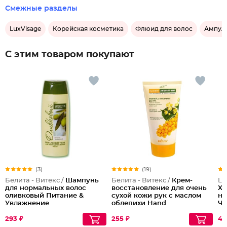
Смежные разделы
LuxVisage
Корейская косметика
Флюид для волос
Ампулы
С этим товаром покупают
(3)
(19)
Белита - Витекс /
Шампунь
Белита - Витекс /
Крем-
Lu
для нормальных волос
восстановление для очень
XX
оливковый Питание &
сухой кожи рук с маслом
на
Увлажнение
облепихи Hand
Ч
Regeneration Cream for Dry
and Dry Very Skin
293 ₽
255 ₽
43