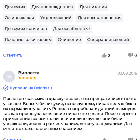
Для сухих
Для поврежденных
Для питания
Оживляющая
Укрепляющий
Для восстановления
Для сухих кончиков
Для ослабленных
Лечение кожи головы
Очищение
Оздоравливающий
Ответить
2
0
Виолетта
03.09.2016
В
Куплено на Beloris.ru
После того как смыла краску с волос, они превратились в нечто
ужасное. Волосы были сухие, непослушные, никак нельзя было
их нормально уложить. Решила попробовать данный шампунь,
так как просто увлажняющие ничего не делали. После первого
применения волосы стали значительно лучше: они были
увлажнены, хорошо расчесывались, легко укладывались. Для
меня это стало настоящим спасением.