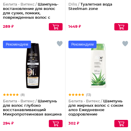
Белита - Витекс /
Шампунь-
Dilis /
Туалетная вода
востановление для волос
Steelman zone
для сухих, ломких,
поврежденных волос с
кашемиром и биотином
289 ₽
1449 ₽
Рекомендуем
Рекомендуем
(8)
(13)
Белита - Витекс /
Шампунь
Белита - Витекс /
Шампунь
для волос глубоко
для жирных волос с соком
восстанавливающий
алоэ Ежедневное
Микропротеиновая вакцина
оздоровление
Protein Repair
294 ₽
302 ₽