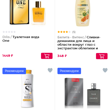
(5)
Dilis /
Туалетная вода
Белита - Витекс /
Сливки-
One
демакияж для лица и
области вокруг глаз с
экстрактом облепихи и
липового цвета
1449 ₽
успокаивающие Soothing
348 ₽
Make-up Remover
Рекомендуем
Рекомендуем