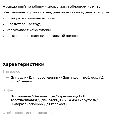
Насыщенный лечебными экстрактами облепихи и липы,
обеспечивает сухим поврежденным волосам идеальный уход.
Прекрасно очищает волосы.
Предотвращает зуд.
Успокаивает кожу головы.
Питает и насыщает силой каждый волосок.
Характеристики
Тип волос
Для сухих /
Для поврежденных /
Для лишенных блеска /
Для
ослабленных
Эффект
Для питания /
Оживляющая /
Укрепляющий /
Для
восстановления /
Для блеска /
Очищение /
Упругость /
Оздоравливающий /
Для гладкости
Особенность использования