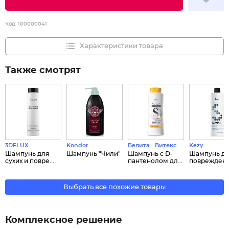
Код:
100000041
Характеристики товара
Также смотрят
3DELUX
Kondor
Белита - Витекс
Kezy
Шампунь для
Шампунь "Чили"
Шампунь с D-
Шампунь д
сухих и повре...
пантенолом дл...
поврежденны
Выбрать все похожие товары
Комплексное решение