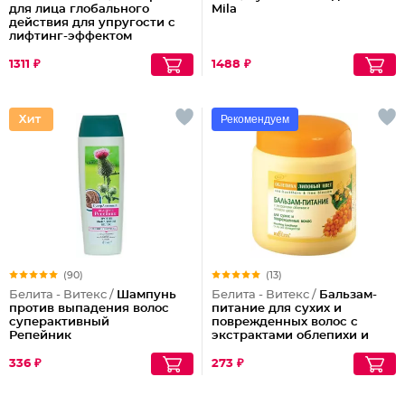
для лица глобального
Mila
действия для упругости с
лифтинг-эффектом
LuxCare
1311 ₽
1488 ₽
Рекомендуем
(90)
(13)
Белита - Витекс /
Шампунь
Белита - Витекс /
Бальзам-
против выпадения волос
питание для сухих и
суперактивный
поврежденных волос с
Репейник
экстрактами облепихи и
липового цвета Nourishing
Conditioner, 450 мл
336 ₽
273 ₽