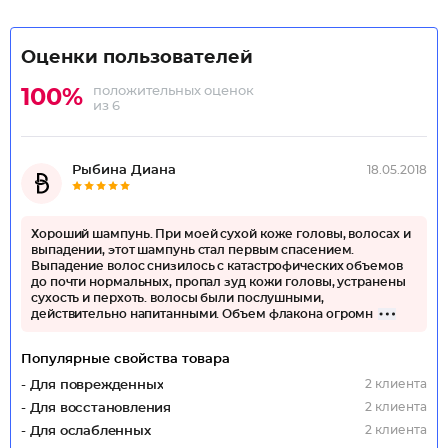
Оценки пользователей
положительных оценок
100%
из 6
Рыбина Диана
18.05.2018
Хороший шампунь. При моей сухой коже головы, волосах и
выпадении, этот шампунь стал первым спасением.
Выпадение волос снизилось с катастрофических объемов
до почти нормальных, пропал зуд кожи головы, устранены
сухость и перхоть. волосы были послушными,
действительно напитанными. Объем флакона огромн
Популярные свойства товара
2 клиента
- Для поврежденных
2 клиента
- Для восстановления
2 клиента
- Для ослабленных