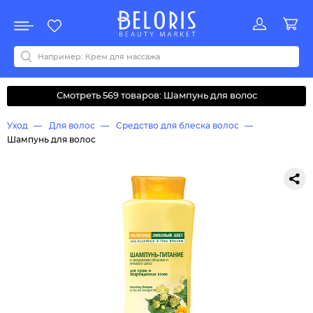
Распродажа
Акции
Новинки
Хит продаж
Все бренды
0-9
A
B
C
D
E
F
G
H
I
J
K
L
M
N
O
P
Q
R
S
T
U
V
W
Y
Z
А
Б
В
Д
З
И
М
О
К
Л
Н
П
Р
С
Т
У
Ф
Ч
Смотреть 569 товаров: Шампунь для волос
Уход
Для волос
Средство для блеска волос
Шампунь для волос