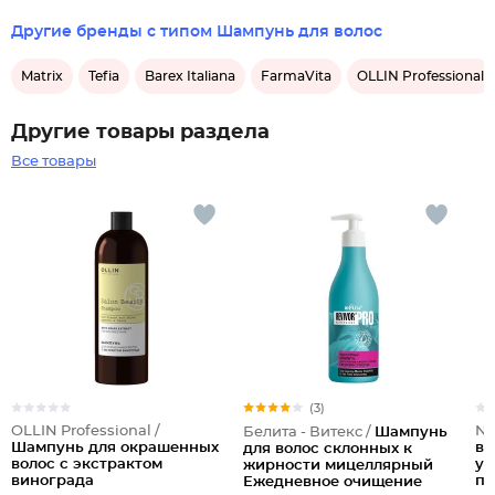
Другие бренды с типом Шампунь для волос
Matrix
Tefia
Barex Italiana
FarmaVita
OLLIN Professional
Другие товары раздела
Все товары
(3)
OLLIN Professional /
No
Белита - Витекс /
Шампунь
Шампунь для окрашенных
во
для волос склонных к
волос с экстрактом
ук
жирности мицеллярный
винограда
по
Ежедневное очищение