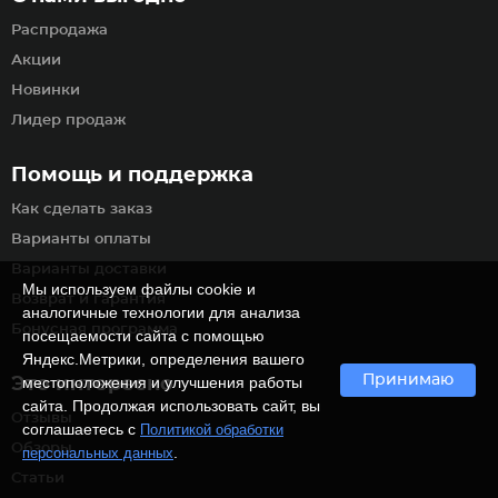
Распродажа
Акции
Новинки
Лидер продаж
Помощь и поддержка
Как сделать заказ
Варианты оплаты
Варианты доставки
Мы используем файлы cookie и
Возврат и гарантия
аналогичные технологии для анализа
Бонусная программа
посещаемости сайта с помощью
Яндекс.Метрики, определения вашего
Принимаю
местоположения и улучшения работы
Это интересно
сайта. Продолжая использовать сайт, вы
Отзывы
соглашаетесь с
Политикой обработки
Обзоры
.
персональных данных
Статьи