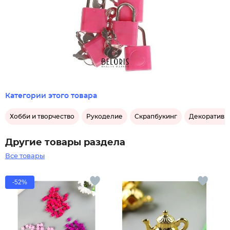
Категории этого товара
Хобби и творчество
Рукоделие
Скрапбукинг
Декоративн
Другие товары раздела
Все товары
-52%