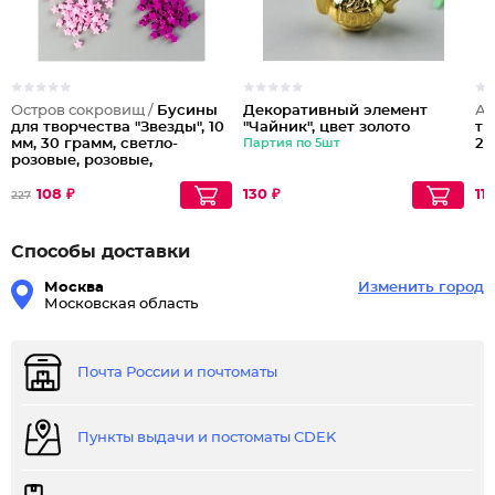
Остров сокровищ /
Бусины
Декоративный элемент
Ар
для творчества "Звезды", 10
"Чайник", цвет золото
тв
мм, 30 грамм, светло-
Партия по 5шт
20
розовые, розовые,
фиолетовые
108 ₽
130 ₽
119
227
Способы доставки
Москва
Изменить город
Московская область
Почта России и почтоматы
Пункты выдачи и постоматы CDEK