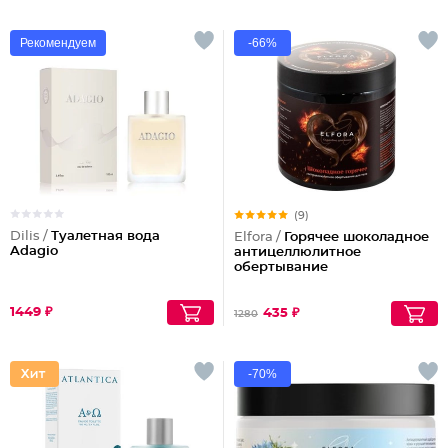
Рекомендуем
-66%
(9)
Dilis /
Туалетная вода
Elfora /
Горячее шоколадное
Adagio
антицеллюлитное
обертывание
1449 ₽
435 ₽
1280
-70%