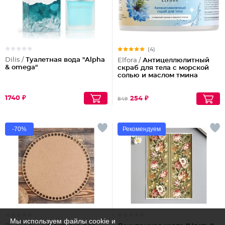
(4)
Dilis /
Туалетная вода "Alpha
Elfora /
Антицеллюлитный
& omega"
скраб для тела с морской
солью и маслом тмина
1740 ₽
254 ₽
849
-70%
Рекомендуем
Мы используем файлы cookie и