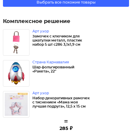
Выбрать все похожие товары
Комплексное решение
Арт узор
Замочек с ключиком для
шкатулки металл, пластик
набор 5 шт с286 3,1х1,9 см
Страна Карнавалия
Шар фольгированный
«Ракета», 22"
Арт узор
Набор декоративных рамочек
с тиснением «Мама моя
лучшая подруга», 12,5 х 15 см
=
285 ₽