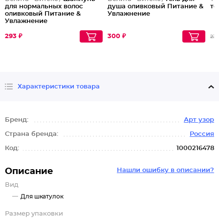
для нормальных волос
душа оливковый Питание &
те
оливковый Питание &
Увлажнение
Увлажнение
293 ₽
300 ₽
231
Характеристики товара
Бренд:
Арт узор
Страна бренда:
Россия
Код:
1000216478
Описание
Нашли ошибку в описании?
Вид
Для шкатулок
Размер упаковки