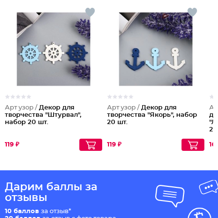
Арт узор /
Декор для
Арт узор /
Декор для
Ар
творчества "Штурвал",
творчества "Якорь", набор
де
набор 20 шт.
20 шт.
"Л
2,
119 ₽
119 ₽
16
Дарим баллы за
отзывы
10 баллов
за отзыв*