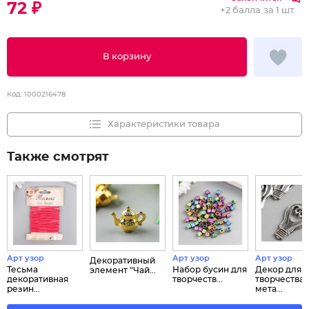
72 ₽
+
2 балла
за 1 шт.
В корзину
Код:
1000216478
Характеристики товара
Также смотрят
Арт узор
Арт узор
Арт узор
Декоративный
Тесьма
Набор бусин для
Декор для
элемент "Чай...
декоративная
творчеств...
творчества
резин...
мета...