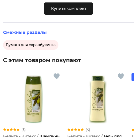
Купить комплект
Смежные разделы
Бумага для скрапбукинга
С этим товаром покупают
(3)
(4)
Белита - Витекс /
Шампунь
Белита - Витекс /
Гель для
Тр