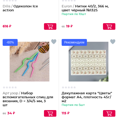
Dilis /
Одеколон Ice
Euron /
Нитки 40/2, 366 м,
action
цвет чёрный №1325
Партия по 10шт
616 ₽
19 ₽
65
-60%
Рекомендуем
Арт узор /
Набор
Декупажная карта "Цветы"
вспомогательных спиц для
формат А4, плотность 45г/
вязания, D = 3/4/5 мм, 3
м2
шт
Партия по 5шт
34 ₽
115 ₽
85