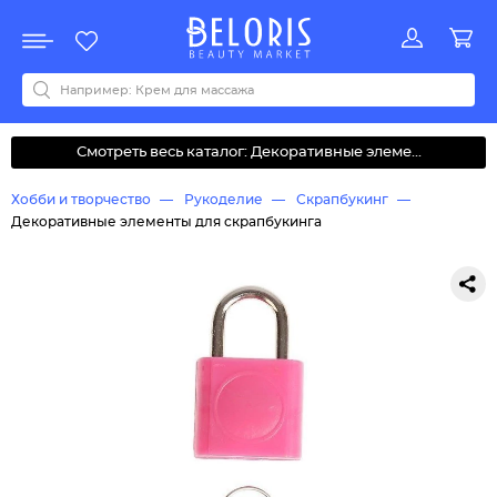
Распродажа
Акции
Новинки
Хит продаж
Все бренды
0-9
A
B
C
D
E
F
G
H
I
J
K
L
M
N
O
P
Q
R
S
T
U
V
W
Y
Z
А
Б
В
Д
З
И
М
О
К
Л
Н
П
Р
С
Т
У
Ф
Ч
Смотреть весь каталог: Декоративные элеме...
Хобби и творчество
Рукоделие
Скрапбукинг
Декоративные элементы для скрапбукинга