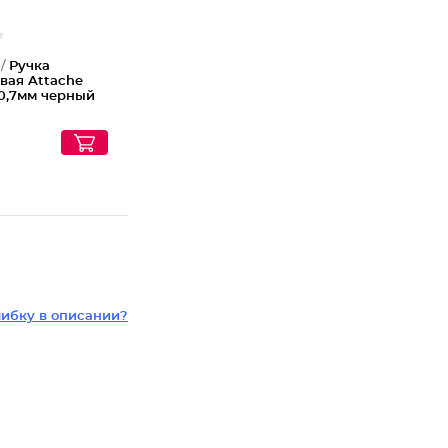
 /
Ручка
вая Attache
 0,7мм черный
ибку в описании?