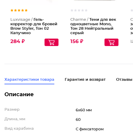
Luxvisage /
Гель-
Charme /
Тени для век
С
корректор для бровей
одноцветные Mono,
з
Brow Styler, Тон 02
Тон 28 Нейтральный
о
Капучино
серый
з
у
284 ₽
156 ₽
1
м
Характеристики товара
Гарантия и возврат
Отзывы
Описание
Размер
6х60 мм
Длина, мм
60
Вид карабина
С фиксатором