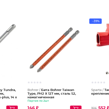
-39%
у Tundra,
Bohrer /
Бита Bohrer Taiwan
Sparta /
Ти
ик,
Type, PH2 X 127 мм, сталь S2,
крепление
plus, 14 х
намагниченная
Партия по 2шт
146 ₽
552 
906