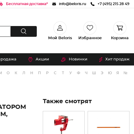
Бесплатная доставка*
info@beloris.ru
+7 (495) 215 28 49
Мой Beloris
Избранное
Корзина
продажа
Акции
Новинки
Хит продаж
М
О
К
Л
Н
П
Р
С
Т
У
Ф
Ч
Ш
Э
Ю
Я
№
Также смотрят
АТОРОМ
ММ,