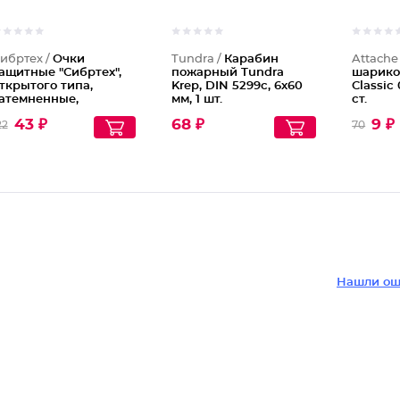
ибртех /
Очки
Tundra /
Карабин
Attache
ащитные "Сибртех",
пожарный Tundra
шарико
ткрытого типа,
Krep, DIN 5299с, 6х60
Classic
атемненные,
мм, 1 шт.
ст.
даропрочный
43 ₽
68 ₽
9 ₽
22
70
атериал
Нашли ош