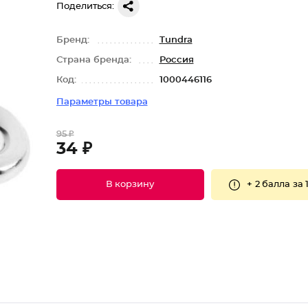
Поделиться:
Бренд:
Tundra
Страна бренда:
Россия
Код:
1000446116
Параметры товара
95 ₽
34 ₽
+
2 балла
за 
В корзину