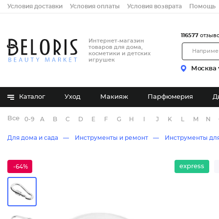
Условия доставки
Условия оплаты
Условия возврата
Помощь
116577
отзыв
Интернет-магазин
товаров для дома,
косметики и детских
игрушек
Москва
Каталог
Уход
Макияж
Парфюмерия
Д
Все бренды
0-9
A
B
C
D
E
F
G
H
I
J
K
L
M
N
Для дома и сада
Инструменты и ремонт
Инструменты для
express
-64%