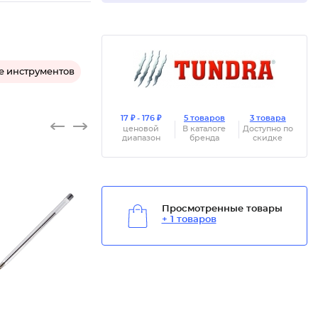
е инструментов
17 ₽ - 176 ₽
5 товаров
3 товара
ценовой
В каталоге
Доступно по
диапазон
бренда
скидке
Просмотренные товары
+ 1 товаров