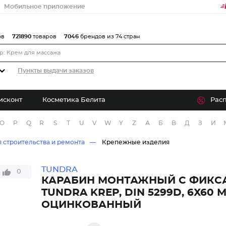
Мобильное приложение
ов
721890
товаров
7046
брендов из 74 стран
Пункты выдачи заказов
исконт
Косметика Белита
Рас
O
P
Q
R
S
T
U
V
W
Y
Z
А
Б
В
Д
З
И
 строительства и ремонта
Крепежные изделия
TUNDRA
0
КАРАБИН МОНТАЖНЫЙ С ФИКС
TUNDRA KREP, DIN 5299D, 6Х60 
ОЦИНКОВАННЫЙ