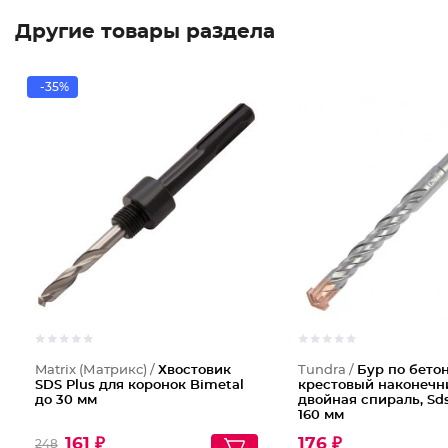
Другие товары раздела
-35%
Matrix (Матрикс) /
Хвостовик
Tundra /
Бур по бетон
SDS Plus для коронок Bimetal
крестовый наконечн
до 30 мм
двойная спираль, Sds-
160 мм
161 ₽
176 ₽
248