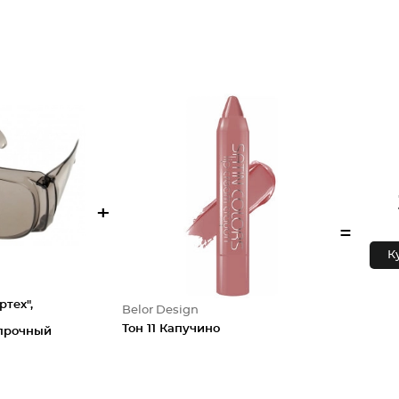
+
=
К
тех",
Belor Design
Тон 11 Капучино
опрочный