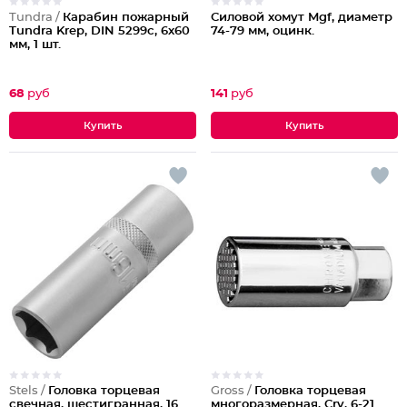
Tundra /
Карабин пожарный
Силовой хомут Mgf, диаметр
Tundra Krep, DIN 5299с, 6х60
74-79 мм, оцинк.
мм, 1 шт.
68
руб
141
руб
Stels /
Головка торцевая
Gross /
Головка торцевая
свечная, шестигранная, 16
многоразмерная, Crv, 6-21