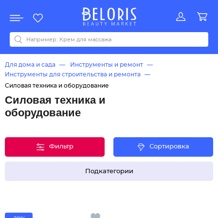
Распродажа
Акции
Новинки
Хит продаж
Все бренды
0-9
A
B
C
D
E
F
G
H
I
J
K
L
M
N
O
P
Q
R
S
T
U
V
W
Y
Z
А
Б
В
Д
З
И
М
О
К
Л
Н
П
Р
С
Т
У
Ф
Ч
Для дома и сада
Инструменты и ремонт
Инструменты для строительства и ремонта
Силовая техника и оборудование
Силовая техника и
оборудование
Фильтр
Сортировка
Подкатегории