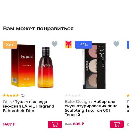
Вам может понравиться
-62%
(2)
Belor Design /
Набор для
Dilis /
Туалетная вода
El
скульптурирования лица
мужская LA VIE Fragrand
ан
Sculpting Triо, Тон 001
Fahrenheit Dior
об
Теплый
605 ₽
1467 ₽
1594
128