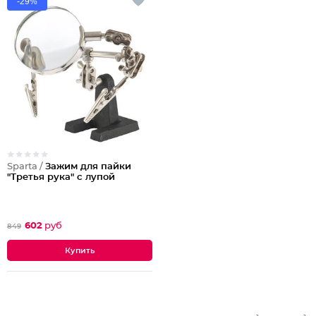
-29%
Sparta /
Зажим для пайки
"Третья рука" с лупой
602
руб
849