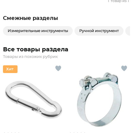
1
товар из
1
Смежные разделы
Измерительные инструменты
Ручной инструмент
Э
Все товары раздела
Товары из похожих рубрик