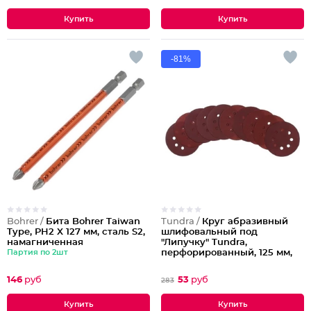
-81%
Bohrer /
Бита Bohrer Taiwan
Tundra /
Круг абразивный
Type, PH2 X 127 мм, сталь S2,
шлифовальный под
намагниченная
"Липучку" Tundra,
Партия по 2шт
перфорированный, 125 мм,
р240, 10 шт.
146
руб
53
руб
283