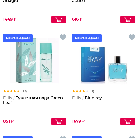
Adagio
action
1449 ₽
616 ₽
Рекомендуем
Рекомендуем
(13)
(1)
Dilis /
Туалетная вода Green
Dilis /
Blue ray
Leaf
851 ₽
1679 ₽