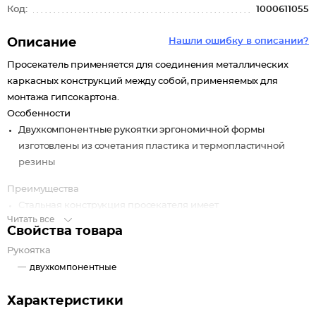
Код:
1000611055
Описание
Нашли ошибку в описании?
Просекатель применяется для соединения металлических
каркасных конструкций между собой, применяемых для
монтажа гипсокартона.
Особенности
Двухкомпонентные рукоятки эргономичной формы
изготовлены из сочетания пластика и термопластичной
резины
Преимущества
Стальная конструкция просекателя имеет
Читать все
антикоррозионное покрытие (хромирование)
Свойства товара
Комплектация
Рукоятка
Просекатель - 1 шт.
двухкомпонентные
Характеристики