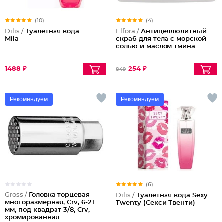
(10)
(4)
Dilis /
Туалетная вода
Elfora /
Антицеллюлитный
Mila
скраб для тела с морской
солью и маслом тмина
1488 ₽
254 ₽
849
Рекомендуем
Рекомендуем
(6)
Gross /
Головка торцевая
Dilis /
Туалетная вода Sexy
многоразмерная, Crv, 6-21
Twenty (Секси Твенти)
мм, под квадрат 3/8, Crv,
хромированная