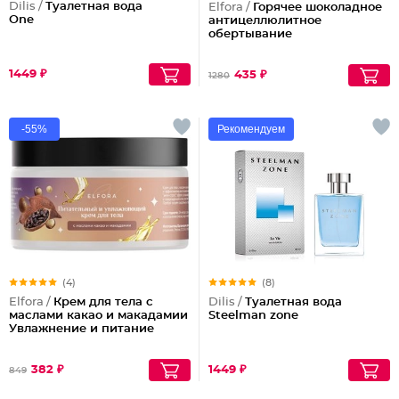
Dilis /
Туалетная вода
Elfora /
Горячее шоколадное
One
антицеллюлитное
обертывание
1449 ₽
435 ₽
1280
-55%
Рекомендуем
(4)
(8)
Elfora /
Крем для тела с
Dilis /
Туалетная вода
маслами какао и макадамии
Steelman zone
Увлажнение и питание
382 ₽
1449 ₽
849