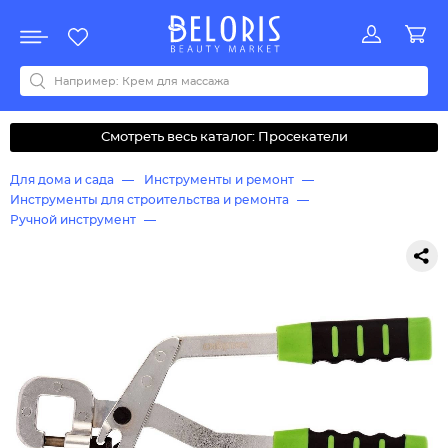
Распродажа
Акции
Новинки
Хит продаж
Все бренды
0-9
A
B
C
D
E
F
G
H
I
J
K
L
M
N
O
P
Q
R
S
T
U
V
W
Y
Z
А
Б
В
Д
З
И
М
О
К
Л
Н
П
Р
С
Т
У
Ф
Ч
Смотреть весь каталог: Просекатели
Для дома и сада
Инструменты и ремонт
Инструменты для строительства и ремонта
Ручной инструмент
Монтажные и крепежные инструменты
Просекатели