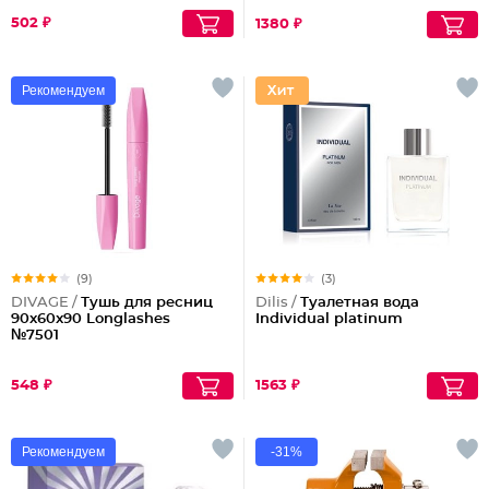
502 ₽
1380 ₽
Рекомендуем
(9)
(3)
DIVAGE /
Тушь для ресниц
Dilis /
Туалетная вода
90x60x90 Longlashes
Individual platinum
№7501
548 ₽
1563 ₽
Рекомендуем
-31%