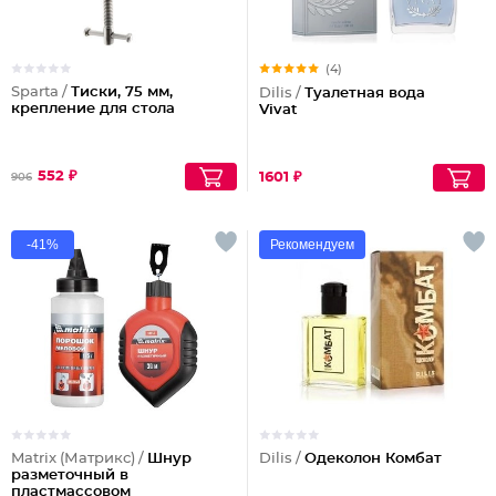
(4)
Sparta /
Тиски, 75 мм,
Dilis /
Туалетная вода
крепление для стола
Vivat
552 ₽
1601 ₽
906
-41%
Рекомендуем
Matrix (Матрикс) /
Шнур
Dilis /
Одеколон Комбат
разметочный в
пластмассовом