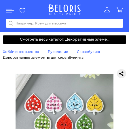
Распродажа
Акции
Новинки
Хит продаж
Все бренды
0-9
A
B
C
D
E
F
G
H
I
J
K
L
M
N
O
P
Q
R
S
T
U
V
W
Y
Z
А
Б
В
Д
З
И
М
О
К
Л
Н
П
Р
С
Т
У
Ф
Ч
Смотреть весь каталог: Декоративные элеме...
Хобби и творчество
Рукоделие
Скрапбукинг
Декоративные элементы для скрапбукинга