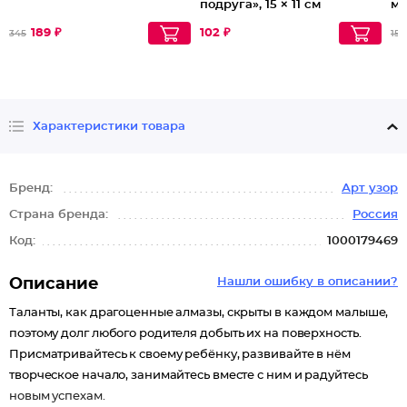
подруга», 15 × 11 см
м
189 ₽
102 ₽
345
155
Характеристики товара
Бренд:
Арт узор
Страна бренда:
Россия
Код:
1000179469
Описание
Нашли ошибку в описании?
Таланты, как драгоценные алмазы, скрыты в каждом малыше,
поэтому долг любого родителя добыть их на поверхность.
Присматривайтесь к своему ребёнку, развивайте в нём
творческое начало, занимайтесь вместе с ним и радуйтесь
новым успехам.