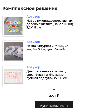
Комплексное решение
Арт узор
Набор пуговиц декоративных
дерево "Листик" (Набор 10 шт)
2,2х1,8 см
Арт узор
Лента фигурная «Розы», 22
мм, 9 ± 0,5 м, цвет белый
Арт узор
Декоративные скрепки для
скрапбукинга «Мама моя
лучшая подруга», 15 × 11 см
=
451 ₽
Купить комплект