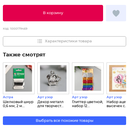
В корзину
Код:
1000179469
Характеристики товара
Также смотрят
Астра
Арт узор
Арт узор
Арт узор
Шелковый шнур
Декор металл
Глиттер цветной,
Набор ацет
0,6 мм, 2 м...
для творчест...
набор 12...
высечек с...
Выбрать все похожие товары