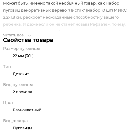
Может быть, именно такой необычный товар, как Набор
пуговиц декоративных дерево "Листик" (набор 10 шт) МИКС
2,2х1,8 см, раскроет неожиданные способности у вашего
ребёнка. И даже если он не станет новым Рафаэлем, то ему,
определённо, обеспечена богатая фантазия, креативное
Читать все
мышление и золотые руки.
Свойства товара
Размер пуговицы
22 мм (36L)
Тип
Детские
Вид пуговицы
2 прокола
Цвет
Разноцветный
Вид декора
Пуговицы