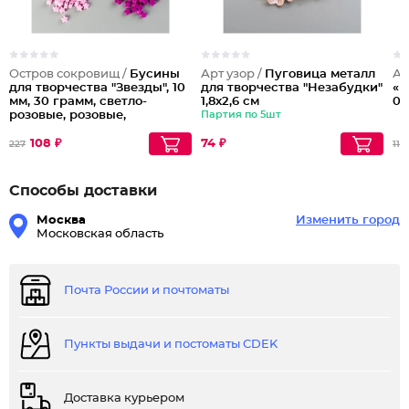
Остров сокровищ /
Бусины
Арт узор /
Пуговица металл
Ар
для творчества "Звезды", 10
для творчества "Незабудки"
«Р
мм, 30 грамм, светло-
1,8х2,6 см
0.
розовые, розовые,
Партия по 5шт
фиолетовые
108 ₽
74 ₽
227
111
Способы доставки
Москва
Изменить город
Московская область
Почта России и почтоматы
Пункты выдачи и постоматы CDEK
Доставка курьером