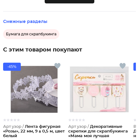
Смежные разделы
Бумага для скрапбукинга
С этим товаром покупают
-45%
Арт узор /
Лента фигурная
Арт узор /
Декоративные
Br
«Розы», 22 мм, 9 ± 0,5 м, цвет
скрепки для скрапбукинга
Де
белый
«Мама моя лучшая
на