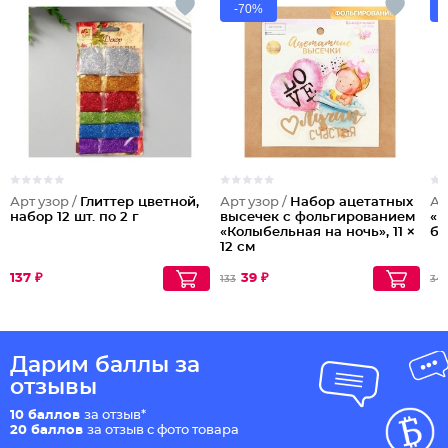
-70%
Арт узор /
Глиттер цветной,
Арт узор /
Набор ацетатных
Ар
набор 12 шт. по 2 г
высечек с фольгированием
«Р
«Колыбельная на ночь», 11 ×
бе
12 см
137 ₽
39 ₽
133
34
Дарим баллы за
отзывы
10 баллов
за отзыв*
20 баллов
за отзыв с фото товара