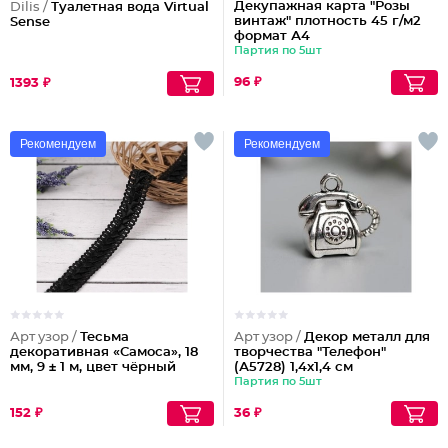
Декупажная карта "Розы
Dilis /
Туалетная вода Virtual
винтаж" плотность 45 г/м2
Sense
формат А4
Партия по 5шт
96 ₽
1393 ₽
Рекомендуем
Рекомендуем
Арт узор /
Тесьма
Арт узор /
Декор металл для
декоративная «Самоса», 18
творчества "Телефон"
мм, 9 ± 1 м, цвет чёрный
(А5728) 1,4х1,4 см
Партия по 5шт
152 ₽
36 ₽