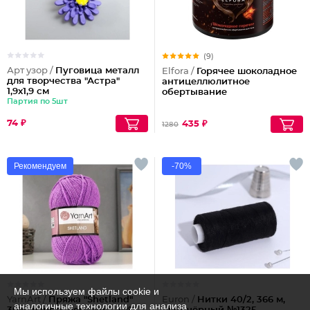
(9)
Арт узор /
Пуговица металл
Elfora /
Горячее шоколадное
для творчества "Астра"
антицеллюлитное
1,9х1,9 см
обертывание
Партия по 5шт
74 ₽
435 ₽
1280
Рекомендуем
-70%
Мы используем файлы cookie и
YarnArt /
Пряжа "Shetland"
Euron /
Нитки 40/2, 366 м,
аналогичные технологии для анализа