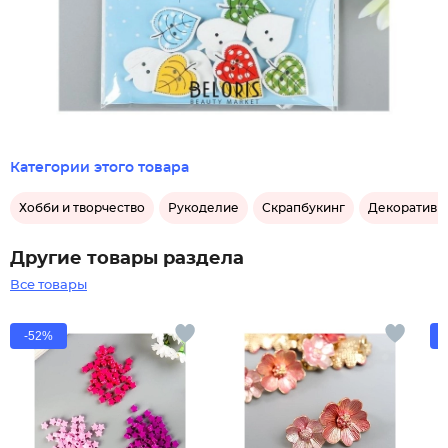
Категории этого товара
Хобби и творчество
Рукоделие
Скрапбукинг
Декоративн
Другие товары раздела
Все товары
-52%