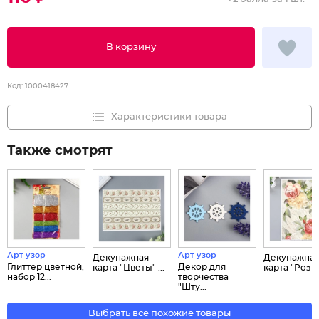
В корзину
Код:
1000418427
Характеристики товара
Также смотрят
Арт узор
Арт узор
Декупажная
Декупажна
Глиттер цветной,
Декор для
карта "Цветы" ...
карта "Розы 
набор 12...
творчества
"Шту...
Выбрать все похожие товары