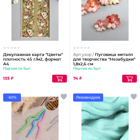
Декупажная карта "Цветы"
Арт узор /
Пуговица металл
плотность 45 г/м2, формат
для творчества "Незабудки"
А4
1,8х2,6 см
Партия по 5шт
Партия по 5шт
135 ₽
74 ₽
-60%
Рекомендуем