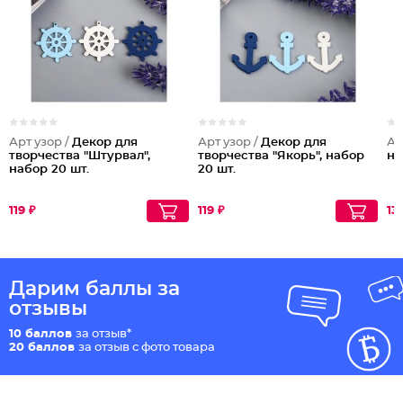
Арт узор /
Декор для
Арт узор /
Декор для
Ар
творчества "Штурвал",
творчества "Якорь", набор
на
набор 20 шт.
20 шт.
119 ₽
119 ₽
13
Дарим баллы за
отзывы
10 баллов
за отзыв*
20 баллов
за отзыв с фото товара