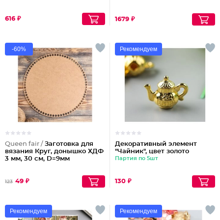
616 ₽
1679 ₽
-60%
Рекомендуем
Queen fair /
Заготовка для
Декоративный элемент
вязания Круг, донышко ХДФ
"Чайник", цвет золото
3 мм, 30 см, D=9мм
Партия по 5шт
49 ₽
130 ₽
123
Рекомендуем
Рекомендуем