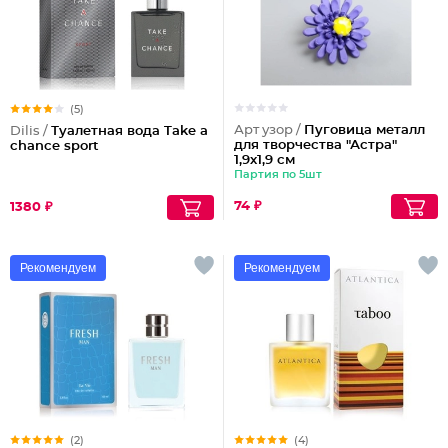
(5)
Арт узор /
Пуговица металл
Dilis /
Туалетная вода Take a
для творчества "Астра"
chance sport
1,9х1,9 см
Партия по 5шт
74 ₽
1380 ₽
Рекомендуем
Рекомендуем
(2)
(4)