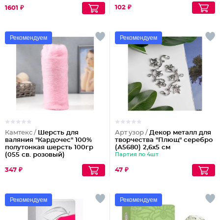
102 ₽
1601 ₽
Рекомендуем
Рекомендуем
Камтекс /
Шерсть для
Арт узор /
Декор металл для
валяния "Кардочес" 100%
творчества "Плющ" серебро
полутонкая шерсть 100гр
(А5680) 2,6х5 см
(055 св. розовый)
Партия по 4шт
347 ₽
47 ₽
Рекомендуем
Рекомендуем