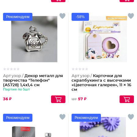
Рекомендуем
-58%
Арт узор /
Декор металл для
Арт узор /
Карточки для
творчества "Телефон"
скрапбукинга с высечками
(А5728) 1,4х1,4 см
«Цветочная галерея», 11 × 16
Партия по 5шт
см
36 ₽
57 ₽
137
Рекомендуем
Рекомендуем