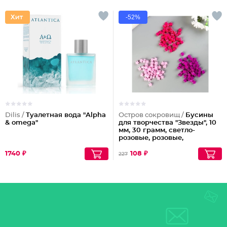
-52%
Dilis /
Туалетная вода "Alpha
Остров сокровищ /
Бусины
& omega"
для творчества "Звезды", 10
мм, 30 грамм, светло-
розовые, розовые,
фиолетовые
1740 ₽
108 ₽
227