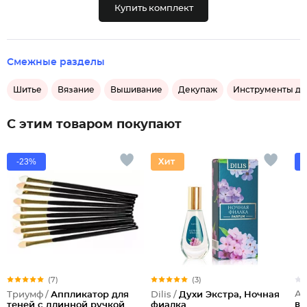
Купить комплект
Смежные разделы
Шитье
Вязание
Вышивание
Декупаж
Инструменты дл
С этим товаром покупают
-23%
(7)
(3)
Ар
Триумф /
Аппликатор для
Dilis /
Духи Экстра, Ночная
вы
теней с длинной ручкой
фиалка