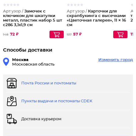
Арт узор /
Замочек с
Арт узор /
Карточки для
Ар
ключиком для шкатулки
скрапбукинга с высечками
тв
металл, пластик набор 5 шт
«Цветочная галерея», 11 × 16
20
с286 3,1х1,9 см
см
72 ₽
57 ₽
119
148
137
Способы доставки
Москва
Изменить город
Московская область
Почта России и почтоматы
Пункты выдачи и постоматы CDEK
Доставка курьером