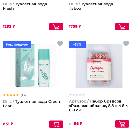
Dilis /
Туалетная вода
Dilis /
Туалетная вода
Fresh
Taboo
1292 ₽
1759 ₽
Рекомендуем
-49%
(13)
Арт узор /
Набор брадсов
Dilis /
Туалетная вода Green
«Розовые облака», 8.8 × 4.8 ×
Leaf
0.8 см
56 ₽
851 ₽
111