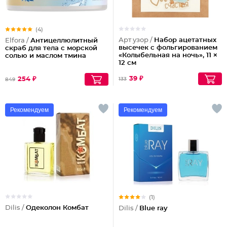
(4)
Арт узор /
Набор ацетатных
Elfora /
Антицеллюлитный
высечек с фольгированием
скраб для тела с морской
«Колыбельная на ночь», 11 ×
солью и маслом тмина
12 см
39 ₽
254 ₽
133
849
Рекомендуем
Рекомендуем
(1)
Dilis /
Одеколон Комбат
Dilis /
Blue ray