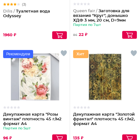
(3)
Queen fair /
Заготовка для
Dilis /
Туалетная вода
вязания "Круг", донышко
Odyssey
ХДФ 3 мм, 20 см, D=9мм
Партия по 7шт
22 ₽
1960 ₽
86
Рекомендуем
Декупажная карта "Розы
Декупажная карта "Золотой
винтаж" плотность 45 г/м2
фрактал" плотность 45 г/м2,
формат А4
формат А4
Партия по 5шт
96 ₽
135 ₽