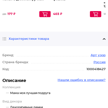
«К
12
177 ₽
403 ₽
133
231
Характеристики товара
Бренд:
Арт узор
Страна бренда:
Россия
Код:
1000418427
Описание
Нашли ошибку в описании?
Коллекция
Мама моя лучшая подруга
Вид декора
Декоративные рамки