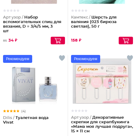
Арт узор /
Набор
Камтекс /
Шерсть для
вспомогательных спиц для
валяния (023 бирюза
вязания, D = 3/4/5 мм, 3
светлая), 50 г
шт
34 ₽
158 ₽
85
Рекомендуем
Рекомендуем
(4)
Арт узор /
Декоративные
Dilis /
Туалетная вода
скрепки для скрапбукинга
Vivat
«Мама моя лучшая подруга»,
15 × 11 см