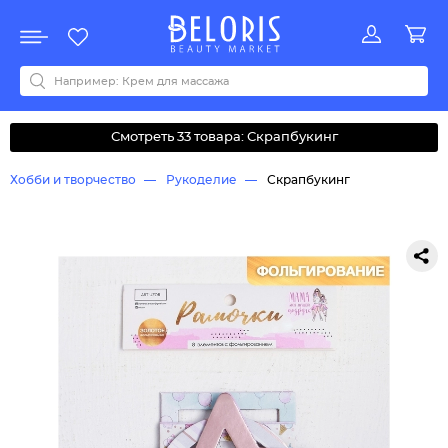
Распродажа
Акции
Новинки
Хит продаж
Все бренды
0-9
A
B
C
D
E
F
G
H
I
J
K
L
M
N
O
P
Q
R
S
T
U
V
W
Y
Z
А
Б
В
Д
З
И
М
О
К
Л
Н
П
Р
С
Т
У
Ф
Ч
Смотреть 33 товара: Скрапбукинг
Хобби и творчество
Рукоделие
Скрапбукинг