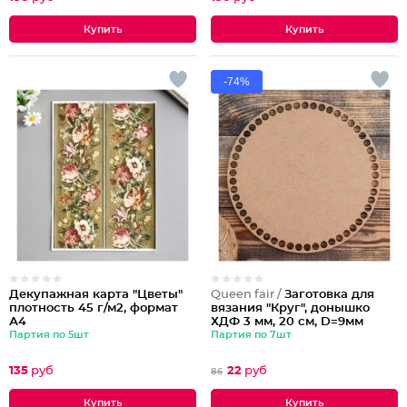
-74%
Декупажная карта "Цветы"
Queen fair /
Заготовка для
плотность 45 г/м2, формат
вязания "Круг", донышко
А4
ХДФ 3 мм, 20 см, D=9мм
Партия по 5шт
Партия по 7шт
135
руб
22
руб
86