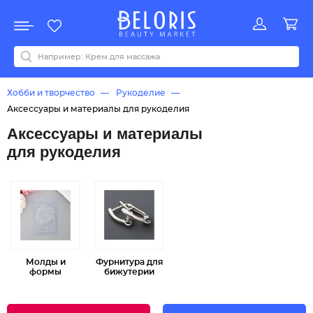
Распродажа
Акции
Новинки
Хит продаж
Все бренды
0-9
A
B
C
D
E
F
G
H
I
J
K
L
M
N
O
P
Q
R
S
T
U
V
W
Y
Z
А
Б
В
Д
З
И
М
О
К
Л
Н
П
Р
С
Т
У
Ф
Ч
Хобби и творчество
Рукоделие
Аксессуары и материалы для рукоделия
Аксессуары и материалы
для рукоделия
Молды и
Фурнитура для
формы
бижутерии