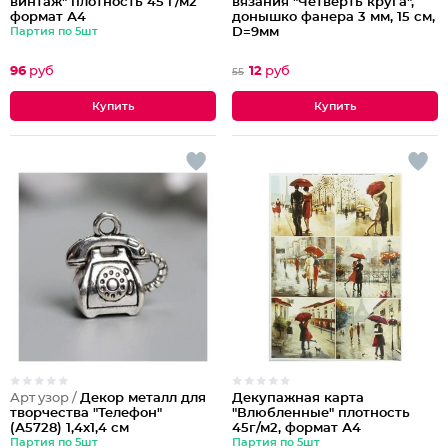
винтаж" плотность 45 г/м2
вязания "Четверть круга",
формат А4
донышко фанера 3 мм, 15 см,
Партия по 5шт
D=9мм
96
руб
12
руб
55
Арт узор /
Декор металл для
Декупажная карта
творчества "Телефон"
"Влюбленные" плотность
(А5728) 1,4х1,4 см
45г/м2, формат А4
Партия по 5шт
Партия по 5шт