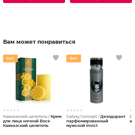
Вам может понравиться
Кавказский целитель /
Крем
Galaxy Concept /
Дезодорант
Dil
для лица ночной Воск
парфюмированный
ac
Кавказский целитель
мужской Invict