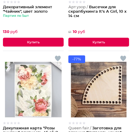
Декоративный элемент
Арт узор /
Высечки для
"Чайник", цвет золото
скрапбукинга It's A Girl, 10 х
Партия по 5шт
14 см
130
руб
10
руб
51
-77%
Декупажная карта "Розы
Queen fair /
Заготовка для