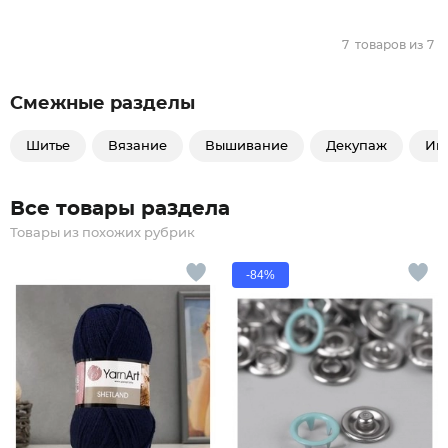
7
товаров из
7
Смежные разделы
Шитье
Вязание
Вышивание
Декупаж
Ин
Все товары раздела
Товары из похожих рубрик
-84%