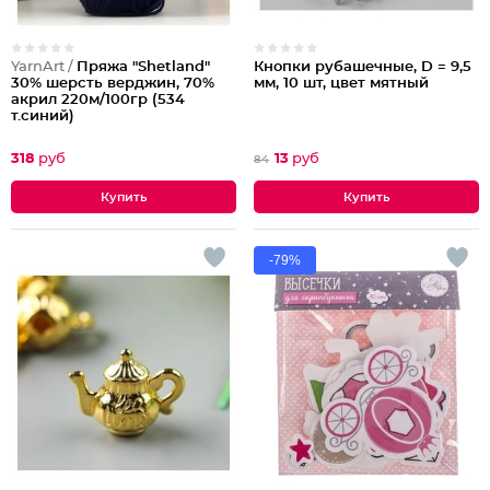
YarnArt /
Пряжа "Shetland"
Кнопки рубашечные, D = 9,5
30% шерсть верджин, 70%
мм, 10 шт, цвет мятный
акрил 220м/100гр (534
т.синий)
318
руб
13
руб
84
-79%