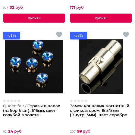
32
руб
171
руб
107
-61%
-52%
Queen fair /
Стразы в цапах
Замок-концевик магнитный
(набор 5 шт), 6*6мм, цвет
с фиксатором, 15.5*5мм
голубой в золоте
(Внутр. 3мм), цвет серебро
24
руб
99
руб
62
207