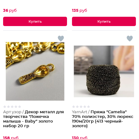
36
руб
135
руб
Арт узор /
Декор металл для
YarnArt /
Пряжа "Camelia"
творчества "Ложечка
70% полиэстер, 30% люрекс
малыша - Baby" золото
190м/20гр (413 черный-
набор 20 гр
золото)
Партия по 10шт
158
руб
130
руб