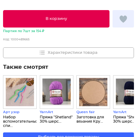
В корзину
Партия по 7шт за 154 ₽
Код:
1000489665
Характеристики товара
Также смотрят
Арт узор
YarnArt
Queen fair
YarnArt
Набор
Пряжа "Shetland"
Заготовка для
Пряжа "Shet
вспомогательных
30% шерс...
вязания Кру...
30% шерс...
спи...