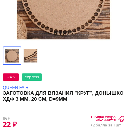
-74%
express
QUEEN FAIR
ЗАГОТОВКА ДЛЯ ВЯЗАНИЯ "КРУГ", ДОНЫШКО
ХДФ 3 ММ, 20 СМ, D=9ММ
Скидка скоро
86 ₽
закончится
22 ₽
+
2 балла
за 1 шт.