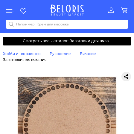
Распродажа
Акции
Новинки
Хит продаж
Все бренды
0-9
A
B
C
D
E
F
G
H
I
J
K
L
M
N
O
P
Q
R
S
T
U
V
W
Y
Z
А
Б
В
Д
З
И
М
О
К
Л
Н
П
Р
С
Т
У
Ф
Ч
Смотреть весь каталог: Заготовки для вяза...
Хобби и творчество
Рукоделие
Вязание
Заготовки для вязания