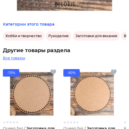
Категории этого товара
Хобби и творчество
Рукоделие
Заготовки для вязания
Вя
Другие товары раздела
Все товары
-70%
-60%
Queen fair /
Заготовка для
Queen fair /
Заготовка для
Ка