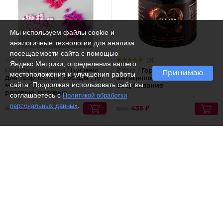
Мы используем файлы cookie и
аналогичные технологии для анализа
посещаемости сайта с помощью
(9)
Яндекс.Метрики, определения вашего
Остров сокровищ /
Бусины
Elfora /
Горячее шоколадное
Принимаю
местоположения и улучшения работы
для творчества "Звезды", 10
антицеллюлитное
сайта. Продолжая использовать сайт, вы
мм, 30 грамм, светло-
обертывание
розовые, розовые,
соглашаетесь с
Политикой обработки
фиолетовые
.
персональных данных
108 ₽
435 ₽
227
1280
-53%
-74%