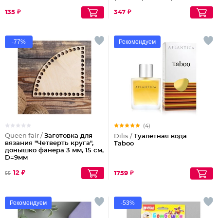
135 ₽
347 ₽
-77%
Рекомендуем
(4)
Queen fair /
Заготовка для
Dilis /
Туалетная вода
вязания "Четверть круга",
Taboo
донышко фанера 3 мм, 15 см,
D=9мм
12 ₽
1759 ₽
55
Рекомендуем
-53%