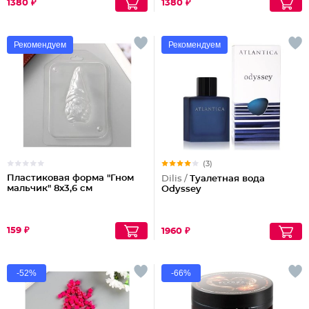
1380 ₽
1380 ₽
Рекомендуем
Рекомендуем
(3)
Пластиковая форма "Гном
Dilis /
Туалетная вода
мальчик" 8х3,6 см
Odyssey
159 ₽
1960 ₽
-52%
-66%