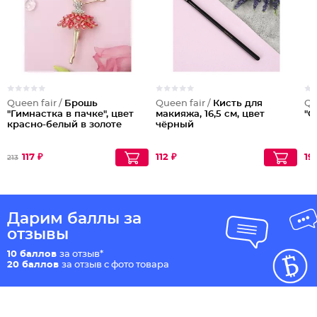
Queen fair /
Брошь
Queen fair /
Кисть для
Qu
"Гимнастка в пачке", цвет
макияжа, 16,5 см, цвет
"С
красно-белый в золоте
чёрный
117 ₽
112 ₽
19
213
Дарим баллы за
отзывы
10 баллов
за отзыв*
20 баллов
за отзыв с фото товара