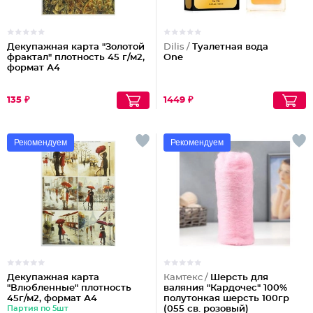
Декупажная карта "Золотой
Dilis /
Туалетная вода
фрактал" плотность 45 г/м2,
One
формат А4
135 ₽
1449 ₽
Рекомендуем
Рекомендуем
Декупажная карта
Камтекс /
Шерсть для
"Влюбленные" плотность
валяния "Кардочес" 100%
45г/м2, формат А4
полутонкая шерсть 100гр
Партия по 5шт
(055 св. розовый)