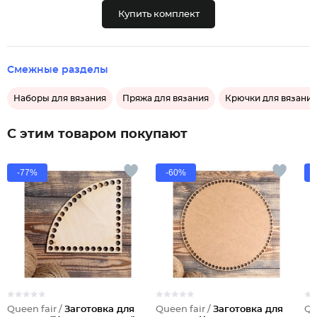
Купить комплект
Смежные разделы
Наборы для вязания
Пряжа для вязания
Крючки для вязания
С этим товаром покупают
-77%
-60%
Queen fair /
Заготовка для
Queen fair /
Заготовка для
Qu