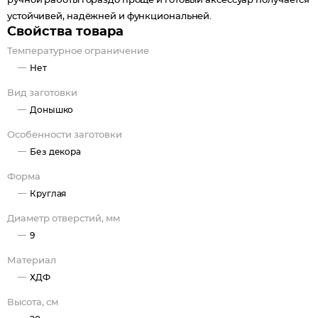
ручной работы гораздо проще и готовый аксессуар получается
устойчивей, надёжней и функциональней.
Свойства товара
Температурное ограничение
Нет
Вид заготовки
Донышко
Особенности заготовки
Без декора
Форма
Круглая
Диаметр отверстий, мм
9
Материал
ХДФ
Высота, см