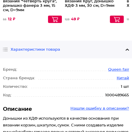
вязания "Четверть круга",
вязания Круг, донышко
вя
донышко фанера 3 мм, 15
ХДФ 3 мм, 30 см, D=9мм
ХД
см, D=9мм
12 ₽
49 ₽
55
123
112
Характеристики товара
Бренд:
Queen fair
Страна бренда:
Китай
Количество:
1 шт
Код:
1000489665
Описание
Нашли ошибку в описании?
Донышки из ХДФ используются в качестве основания при
вязании корзин, шкатулок, сумок. С ними создавать изделие