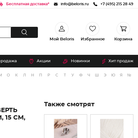
Бесплатная доставка*
info@beloris.ru
+7 (495) 215 28 49
Мой Beloris
Избранное
Корзина
продажа
Акции
Новинки
Хит продаж
М
О
К
Л
Н
П
Р
С
Т
У
Ф
Ч
Ш
Э
Ю
Я
№
Также смотрят
ВЕРТЬ
 15 СМ,