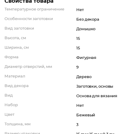
Свойства товара
Температурное ограничение
Нет
Особенности заготовки
Без декора
Вид заготовки
Донышко
Высота, см
15
Ширина, см
15
Форма
Фигурная
Диаметр отверстий, мм
9
Материал
Дерево
Вид декора
Заготовки, основы
Вид
Основа для вязания
Набор
Нет
Цвет
Бежевый
Толщина, мм
3
Размер упаковки