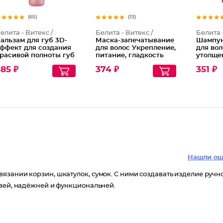
(65)
(13)
елита - Витекс /
Белита - Витекс /
Белита 
альзам для губ 3D-
Маска-запечатывание
Шампун
ффект для создания
для волос Укрепление,
для во
расивой полноты губ
питание, гладкость
утолще
weet Lips
85 ₽
374 ₽
351 ₽
Нашли ош
язании корзин, шкатулок, сумок. С ними создавать изделие ручн
ивей, надёжней и функциональней.