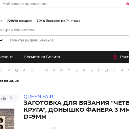
Мобильное приложение
ов
721890
товаров
7046
брендов из 74 стран
Пункты выдачи заказов
исконт
Косметика Белита
Рас
O
P
Q
R
S
T
U
V
W
Y
Z
А
Б
В
Д
З
И
ля вязания
QUEEN FAIR
0
ЗАГОТОВКА ДЛЯ ВЯЗАНИЯ "ЧЕТ
КРУГА", ДОНЫШКО ФАНЕРА 3 ММ,
D=9ММ