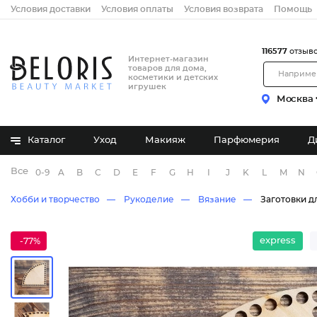
Условия доставки
Условия оплаты
Условия возврата
Помощь
116577
отзыв
Интернет-магазин
товаров для дома,
косметики и детских
игрушек
Москва
Каталог
Уход
Макияж
Парфюмерия
Д
Все бренды
0-9
A
B
C
D
E
F
G
H
I
J
K
L
M
N
Хобби и творчество
Рукоделие
Вязание
Заготовки д
express
-77%