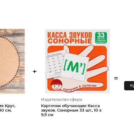
+
=
К
Издательство сфера
я Круг,
Карточки обучающие Касса
0 см,
звуков. Сонорные 33 шт., 10 х
9,9 см