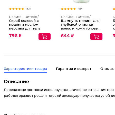
(83)
(49)
Белита - Витекс /
Белита - Витекс /
Б
Скраб солевой с
Шампунь-пилинг для
Б
медом и маслом
глубокой очистки
э
персика для тела
волос и кожи головы,
к
1000 мл
S
796 ₽
644 ₽
3
Характеристики товара
Гарантия и возврат
Отзывы
Описание
Деревянные донышки используются в качестве основания при в
работы гораздо проще и готовый аксессуар получается устойч