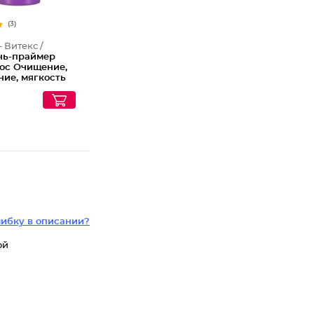
(3)
- Витекс /
ь-праймер
лос Очищение,
ние, мягкость
ибку в описании?
ой