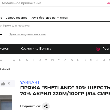
Мобильное приложение
ов
721890
товаров
7046
брендов из 74 стран
Пункты выдачи заказов
исконт
Косметика Белита
Рас
O
P
Q
R
S
T
U
V
W
Y
Z
А
Б
В
Д
З
И
язания
YARNART
0
ПРЯЖА "SHETLAND" 30% ШЕРСТ
70% АКРИЛ 220М/100ГР (514 СИР
Поделиться: