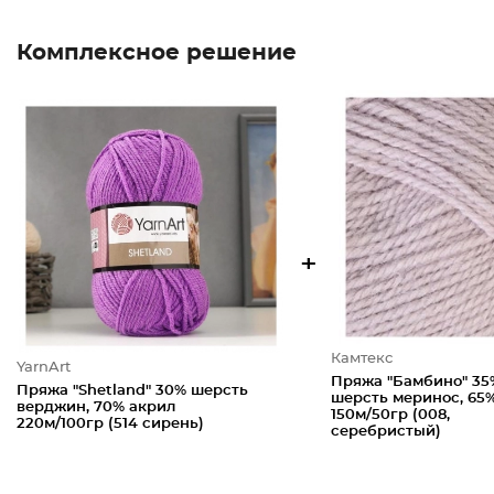
Комплексное решение
+
Камтекс
YarnArt
Пряжа "Бамбино" 35
Пряжа "Shetland" 30% шерсть
шерсть меринос, 65
верджин, 70% акрил
150м/50гр (008,
220м/100гр (514 сирень)
серебристый)