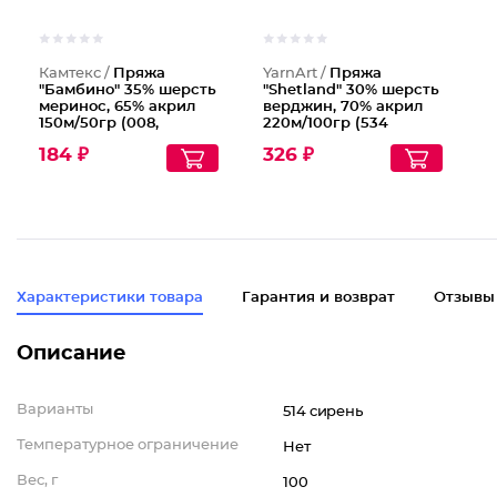
Камтекс /
Пряжа
YarnArt /
Пряжа
"Бамбино" 35% шерсть
"Shetland" 30% шерсть
меринос, 65% акрил
верджин, 70% акрил
150м/50гр (008,
220м/100гр (534
серебристый)
т.синий)
184 ₽
326 ₽
Характеристики товара
Гарантия и возврат
Отзывы
Описание
Варианты
514 сирень
Температурное ограничение
Нет
Вес, г
100