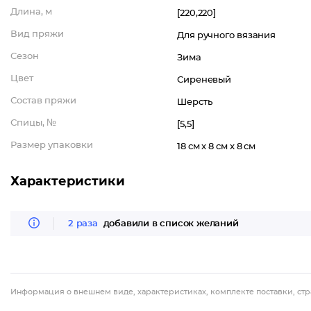
Длина, м
[220,220]
Вид пряжи
Для ручного вязания
Сезон
Зима
Цвет
Сиреневый
Состав пряжи
Шерсть
Спицы, №
[5,5]
Размер упаковки
18 см x 8 см x 8 см
Характеристики
2 раза
добавили в список желаний
Информация о внешнем виде, характеристиках, комплекте поставки, стр