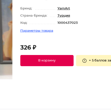
Бренд:
YarnArt
Страна бренда:
Турция
Код:
1000437023
Параметры товара
326 ₽
+
5 баллов
за
В корзину