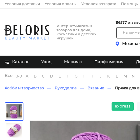
Условия доставки
Условия оплаты
Условия возврата
Помощь
116577
отзыв
Интернет-магазин
товаров для дома,
косметики и детских
игрушек
Москва
Каталог
Уход
Макияж
Парфюмерия
Д
Все бренды
0-9
A
B
C
D
E
F
G
H
I
J
K
L
M
N
Хобби и творчество
Рукоделие
Вязание
Пряжа для в
express