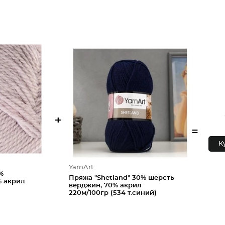
+
=
К
YarnArt
%
Пряжа "Shetland" 30% шерсть
% акрил
верджин, 70% акрил
220м/100гр (534 т.синий)