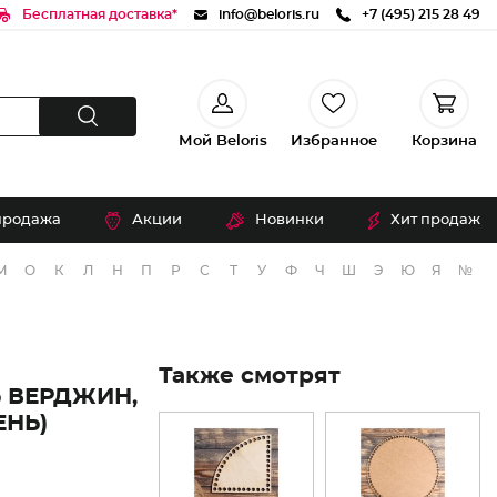
Бесплатная доставка*
info@beloris.ru
+7 (495) 215 28 49
Мой Beloris
Избранное
Корзина
продажа
Акции
Новинки
Хит продаж
М
О
К
Л
Н
П
Р
С
Т
У
Ф
Ч
Ш
Э
Ю
Я
№
Также смотрят
Ь ВЕРДЖИН,
ЕНЬ)