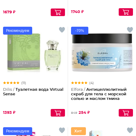
1740 ₽
1679 ₽
Рекомендуем
-70%
(11)
(4)
Dilis /
Туалетная вода Virtual
Elfora /
Антицеллюлитный
Sense
скраб для тела с морской
солью и маслом тмина
1393 ₽
254 ₽
849
Рекомендуем