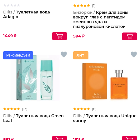
(1)
Dilis /
Туалетная вода
Бизорюк /
Крем для зоны
Adagio
вокруг глаз с пептидом
змеиного яда и
гиалуроновой кислотой
1449 ₽
594 ₽
Рекомендуем
(13)
(8)
Dilis /
Туалетная вода Green
Dilis /
Туалетная вода Unique
Leaf
sunny
851 ₽
1511 ₽