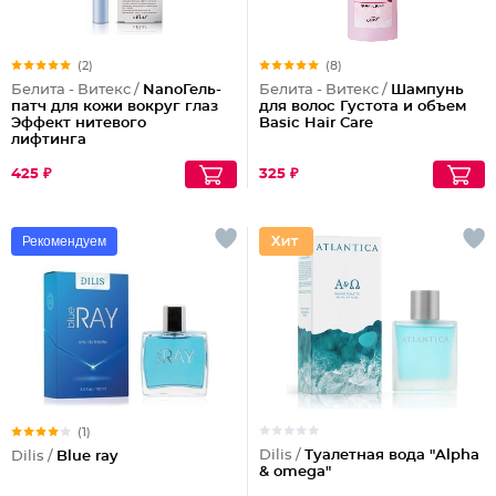
(2)
(8)
Белита - Витекс /
NanoГель-
Белита - Витекс /
Шампунь
патч для кожи вокруг глаз
для волос Густота и объем
Эффект нитевого
Basic Hair Care
лифтинга
425 ₽
325 ₽
Рекомендуем
(1)
Dilis /
Туалетная вода "Alpha
Dilis /
Blue ray
& omega"