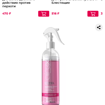
действия против
Блестящие
перхоти
470 ₽
516 ₽
34