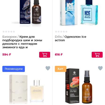
Бизорюк /
Крем для
Dilis /
Одеколон Ice
подбородка шеи и зоны
action
декольте с пептидом
змеиного яда и
антиоксидантами
594 ₽
616 ₽
Рекомендуем