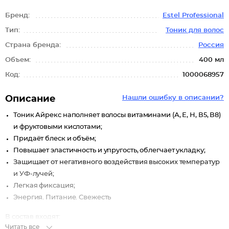
Бренд:
Estel Professional
Тип:
Тоник для волос
Страна бренда:
Россия
Объем:
400 мл
Код:
1000068957
Описание
Нашли ошибку в описании?
Тоник Айрекс наполняет волосы витаминами (А, Е, Н, В5, В8)
и фруктовыми кислотами;
Придаёт блеск и объём;
Повышает эластичность и упругость, облегчает укладку;
Защищает от негативного воздействия высоких температур
и УФ-лучей;
Легкая фиксация;
Энергия. Питание. Свежесть
В состав входят:
Читать все
Фруктовые кислоты — придают блеск волосам;