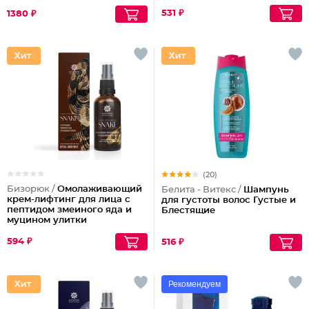
531 ₽
1380 ₽
(20)
Бизорюк /
Омолаживающий
Белита - Витекс /
Шампунь
крем-лифтинг для лица с
для густоты волос Густые и
пептидом змеиного яда и
Блестящие
муцином улитки
594 ₽
516 ₽
Рекомендуем