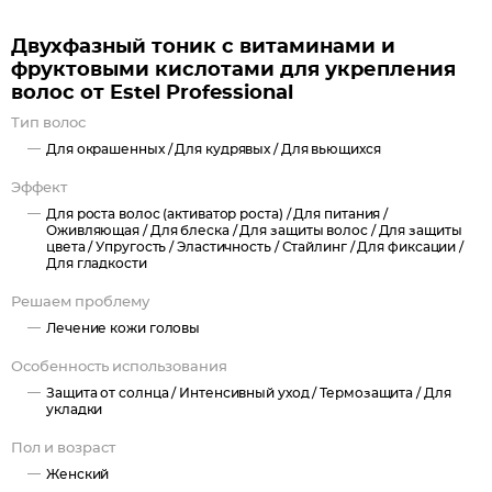
Витамины — насыщают и питают волосы, помогая
Двухфазный тоник с витаминами и
восстановить свою структуру;
фруктовыми кислотами для укрепления
Экстракт каштана стимулирует кровообращение в коже
волос от Estel Professional
головы, укрепляет волосяные луковицы и предотвращает
Тип волос
выпадение;
Для окрашенных /
Для кудрявых /
Для вьющихся
Элементы экстракта каштана способны поглощать вредные
УФ-лучи.
Эффект
Для роста волос (активатор роста) /
Для питания /
Витаминный двухфазный тоник Эстель открывает абсолютно
Оживляющая /
Для блеска /
Для защиты волос /
Для защиты
новые возможности для ежедневного домашнего стайлинга!
цвета /
Упругость /
Эластичность /
Стайлинг /
Для фиксации /
Для гладкости
Двухфазные базовые тоники для волос от Estel Professional
позволяют создавать удивительно красивые и роскошные
Решаем проблему
укладки, без помощи профессиональных стилистов. Благодаря
Лечение кожи головы
продуктам серии AIREX (АЙРЕКС), моделирование
Особенность использования
превращается в простую и комфортную процедуру, которая
Защита от солнца /
Интенсивный уход /
Термозащита /
Для
помимо отличной фиксации, обеспечивает Вашим волосам
укладки
дополнительные уход и защиту.
Пол и возраст
Женский