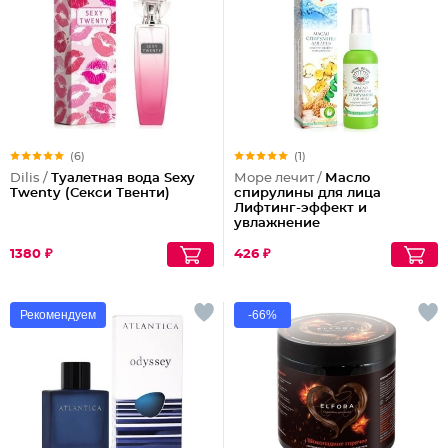
(6)
(1)
Dilis /
Туалетная вода Sexy
Море лечит /
Масло
Twenty (Секси Твенти)
спирулины для лица
Лифтинг-эффект и
увлажнение
1380 ₽
426 ₽
Рекомендуем
-66%