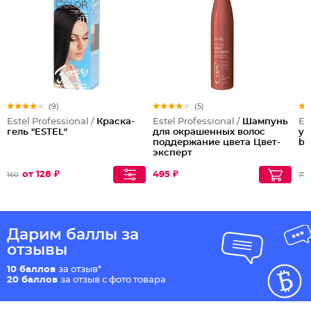
(9)
(5)
Estel Professional /
Краска-
Estel Professional /
Шампунь
Es
гель "ESTEL"
для окрашенных волос
ух
поддержание цвета Цвет-
bl
эксперт
от 128 ₽
495 ₽
160
715
Дарим баллы за
отзывы
10 баллов
за отзыв*
20 баллов
за отзыв с фото товара