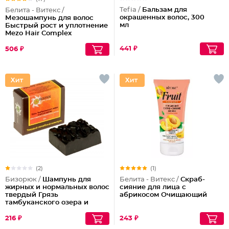
Tefia /
Бальзам для
Белита - Витекс /
окрашенных волос, 300
Мезошампунь для волос
мл
Быстрый рост и уплотнение
Mezo Hair Complex
441 ₽
506 ₽
(2)
(1)
Бизорюк /
Шампунь для
Белита - Витекс /
Скраб-
жирных и нормальных волос
сияние для лица с
твердый Грязь
абрикосом Очищающий
тамбуканского озера и
масло какао
216 ₽
243 ₽