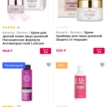
(3)
Белита - Витекс /
Крем-
Белита - Витекс /
Крем для
праймер для лица дневной
зрелой кожи лица дневной
Защита от морщин
Насыщенная формула
Антивозрастной LuxCare
45+
1230 ₽
1646 ₽
Рекомендуем
(17)