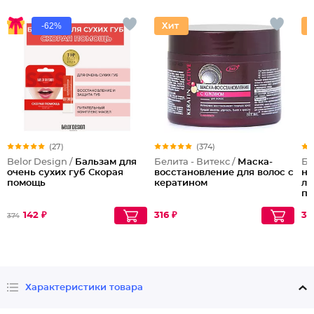
-62%
(27)
(374)
Belor Design /
Бальзам для
Белита - Витекс /
Маска-
Бе
очень сухих губ Скорая
восстановление для волос с
но
помощь
кератином
ли
пи
142 ₽
316 ₽
38
374
Характеристики товара