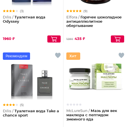
(3)
(9)
Dilis /
Туалетная вода
Elfora /
Горячее шоколадное
Odyssey
антицеллюлитное
обертывание
1960 ₽
435 ₽
1280
Рекомендуем
(5)
McLureSun /
Мазь для век
Dilis /
Туалетная вода Take a
маклюра с пептидом
chance sport
змеиного яда