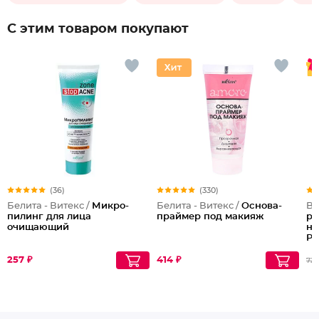
С этим товаром покупают
(36)
(330)
Белита - Витекс /
Микро-
Белита - Витекс /
Основа-
Be
пилинг для лица
праймер под макияж
ре
очищающий
на
Ра
Po
257 ₽
414 ₽
725