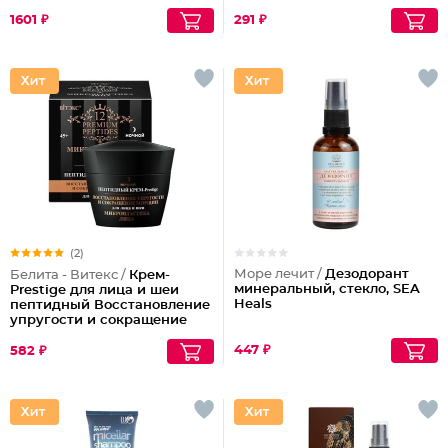
1601 ₽
291 ₽
(2)
Море лечит /
Дезодорант
Белита - Витекс /
Крем-
минеральный, стекло, SEA
Prestige для лица и шеи
Heals
пептидный Восстановление
упругости и сокращение
морщин (ночной)
447 ₽
582 ₽