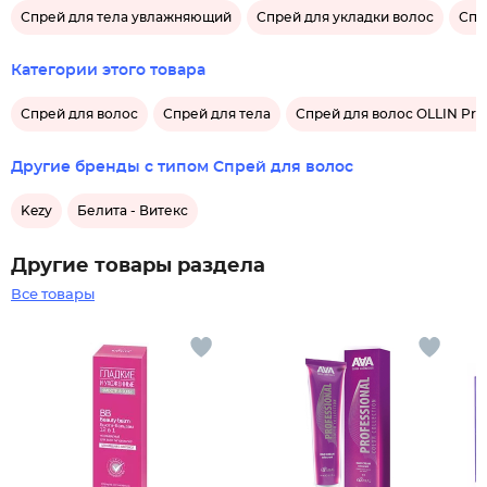
Спрей для тела увлажняющий
Спрей для укладки волос
Спр
Категории этого товара
Спрей для волос
Спрей для тела
Спрей для волос OLLIN Prof
Другие бренды с типом Спрей для волос
Kezy
Белита - Витекс
Другие товары раздела
Все товары