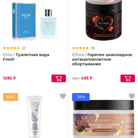
(2)
(9)
Dilis /
Туалетная вода
Elfora /
Горячее шоколадное
Fresh
антицеллюлитное
обертывание
1292 ₽
435 ₽
1280
-55%