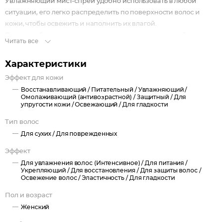
Увлажняющий мист-спрей удобно использовать в любой
ситуации, его легко распределить по поверхности волос и
кожи, чтобы освежить и наполнить их влагой.
Продукт обогащен комплексом аминокислот, который
Читать все
восстанавливает и защищает поврежденные волосы, а также
гидролизованными протеинами шелка, они стимулируют
Характеристики
синтез коллагена и возвращают волосам прочность и
Эффект для кожи
эластичность. Легкий фруктовый аромат миста мгновенно
Восстанавливающий /
Питательный /
Увлажняющий /
улучшает настроение.
Омолаживающий (антивозрастной) /
Защитный /
Для
упругости кожи /
Освежающий /
Для гладкости
Тип волос
Для сухих /
Для поврежденных
Эффект
Для увлажнения волос (Интенсивное) /
Для питания /
Укрепляющий /
Для восстановления /
Для защиты волос /
Освежение волос /
Эластичность /
Для гладкости
Пол и возраст
Женский