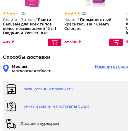
(12)
(2)
Fa
Белита - Витекс /
Бьюти-
Kaaral /
Перманентный
ло
бальзам для всех типов
краситель Hair Cream
Co
волос несмываемый 12 в 1
Colorant
lo
Гладкие и Ухоженные
40
407 ₽
от 906 ₽
Способы доставки
Москва
Изменить город
Московская область
Почта России и почтоматы
Пункты выдачи и постоматы CDEK
Доставка курьером