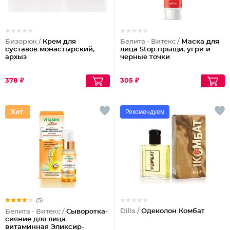
Бизорюк /
Крем для
Белита - Витекс /
Маска для
суставов монастырский,
лица Stop прыщи, угри и
архыз
черные точки
378 ₽
305 ₽
Рекомендуем
(5)
Dilis /
Одеколон Комбат
Белита - Витекс /
Сыворотка-
сияние для лица
витаминная Эликсир-