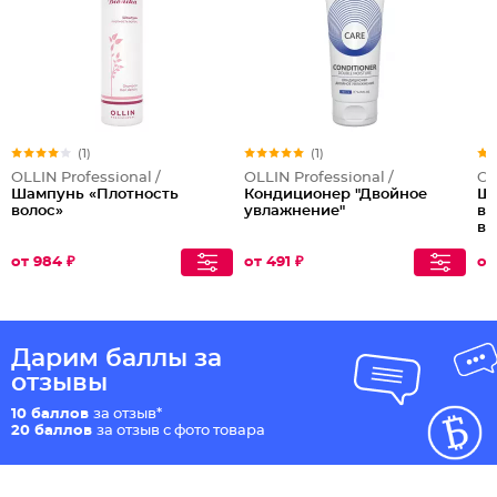
(1)
(1)
OLLIN Professional /
OLLIN Professional /
OL
Шампунь «Плотность
Кондиционер "Двойное
Ша
волос»
увлажнение"
во
во
от 984 ₽
от 491 ₽
от
Дарим баллы за
отзывы
10 баллов
за отзыв*
20 баллов
за отзыв с фото товара