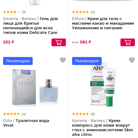
(3)
(4)
Белита - Витекс /
Гель для
Elfora /
Крем для тела с
лица для бритья
маслами какао и макадамии
непенящийся для всех
Увлажнение и питание
типов кожи Delicate Care
232 ₽
382 ₽
849
Рекомендуем
Рекомендуем
(4)
(8)
Dilis /
Туалетная вода
Белита - Витекс /
Крем-
Vivat
компресс для кожи вокруг
глаз с аминокислотами Skin
aha clinic