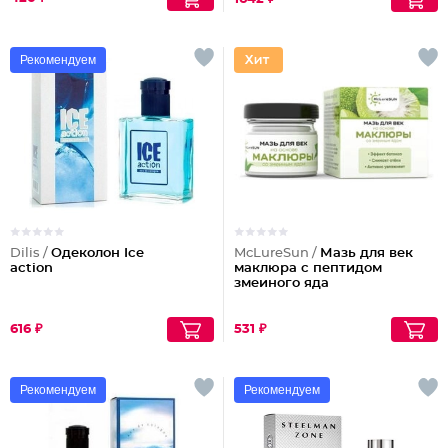
Рекомендуем
Dilis /
Одеколон Ice
McLureSun /
Мазь для век
action
маклюра с пептидом
змеиного яда
616 ₽
531 ₽
Рекомендуем
Рекомендуем