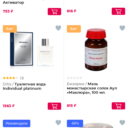
Активатор
616 ₽
753 ₽
(3)
Бизорюк /
Мазь
Dilis /
Туалетная вода
монастырская солох Аул
Individual platinum
«Маклюра», 100 мл.
615 ₽
1563 ₽
Рекомендуем
-66%