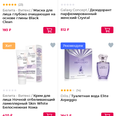
(23)
Galaxy Concept /
Дезодорант
Белита - Витекс /
Маска для
парфюмированный
лица глубоко очищающая на
женский Crystal
основе глины Black
Clean
512 ₽
193 ₽
Рекомендуем
(14)
Белита - Витекс /
Крем для
Dilis /
Туалетная вода Elite
лица Ночной отбеливающий
Arpeggio
ламеллярный Skin White
Белоснежная Кожа
420 ₽
1642 ₽