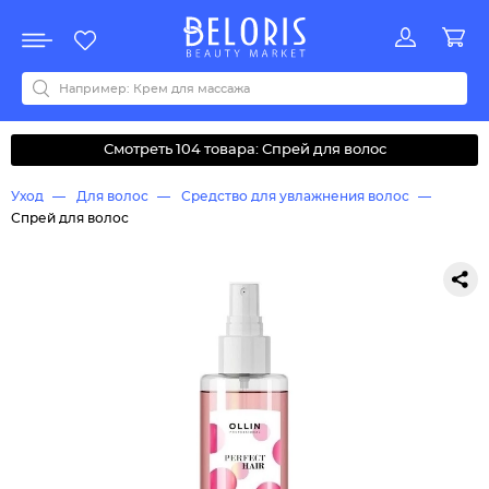
Распродажа
Акции
Новинки
Хит продаж
Все бренды
0-9
A
B
C
D
E
F
G
H
I
J
K
L
M
N
O
P
Q
R
S
T
U
V
W
Y
Z
А
Б
В
Д
З
И
М
О
К
Л
Н
П
Р
С
Т
У
Ф
Ч
Смотреть 104 товара: Спрей для волос
Уход
Для волос
Средство для увлажнения волос
Спрей для волос