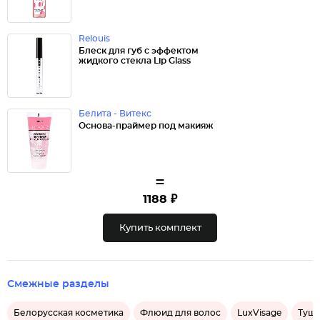
Relouis
Блеск для губ с эффектом
жидкого стекла Lip Glass
Белита - Витекс
Основа-праймер под макияж
=
1188 ₽
Купить комплект
Смежные разделы
Белорусская косметика
Флюид для волос
LuxVisage
Тушь