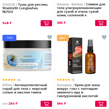
Белита - Витекс /
Сливки для
DIVAGE /
Тушь для ресниц
тела ультраувлажняющие
90x60x90 Longlashes
для сухой и очень сухой
№7501
кожи, склонной к
шелушениям Pharmacos
Panthenol Urea
365 ₽
548 ₽
-70%
(4)
(1)
Elfora /
Антицеллюлитный
Бизорюк /
Крем для зоны
скраб для тела с морской
вокруг глаз с пептидом
солью и маслом тмина
змеиного яда и
гиалуроновой кислотой
254 ₽
594 ₽
849