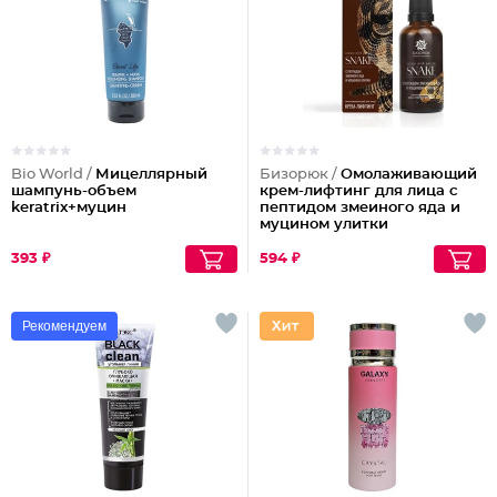
Bio World /
Мицеллярный
Бизорюк /
Омолаживающий
шампунь-объем
крем-лифтинг для лица с
keratrix+муцин
пептидом змеиного яда и
муцином улитки
393 ₽
594 ₽
Рекомендуем