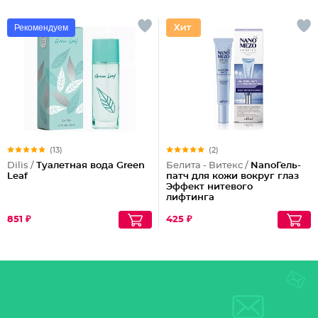
Рекомендуем
(13)
(2)
Dilis /
Туалетная вода Green
Белита - Витекс /
NanoГель-
Leaf
патч для кожи вокруг глаз
Эффект нитевого
лифтинга
851 ₽
425 ₽