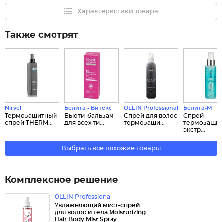
Характеристики товара
Также смотрят
Nirvel
Белита - Витекс
OLLIN Professional
Белита-М
Термозащитный
Бьюти-бальзам
Спрей для волос
Cпрей-
спрей THERM...
для всех ти...
термозащи...
термозащит
экстр...
Выбрать все похожие товары
Комплексное решение
OLLIN Professional
Увлажняющий мист-спрей
для волос и тела Moisturizing
Hair Body Mist Spray