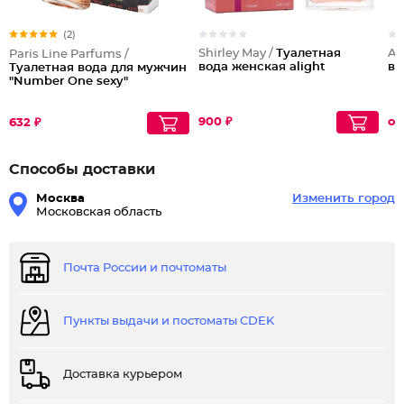
(2)
Shirley May /
Туалетная
Al
Paris Line Parfums /
вода женская alight
во
Туалетная вода для мужчин
"Number One sexy"
900 ₽
от
632 ₽
Способы доставки
Москва
Изменить город
Московская область
Почта России и почтоматы
Пункты выдачи и постоматы CDEK
Доставка курьером