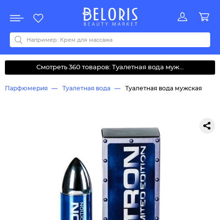
Распродажа
Акции
Новинки
Хит продаж
Все бренды
0-9
A
B
C
D
E
F
G
H
I
J
K
L
M
N
O
P
Q
R
S
T
U
V
W
Y
Z
А
Б
В
Д
З
И
М
О
К
Л
Н
П
Р
С
Т
У
Ф
Ч
Смотреть 360 товаров: Туалетная вода муж...
Парфюмерия
Туалетная вода
Туалетная вода мужская