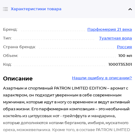
Характеристики товара
Бренд:
Парфюмерия 21 века
Тип:
Туалетная вода
Страна бренда:
Россия
Объем:
100 мл
Код:
1000735301
Описание
Нашли ошибку в описании?
Азартным и спортивный PATRON LIMITED EDITION – аромат с
характером, он подходит уверенным в себе современным
мужчинам, которые идут в ногу со временем и ведут активный
образ жизни. Его парфюмерная композиция – это необычный
коктейль из цитрусовых нот - грейпфрута и мандарина,
которые дополняются нотами бергамота, имбиря, мускатного
ореха, можжевельника. Кроме того, в составе PATRON LIMITED