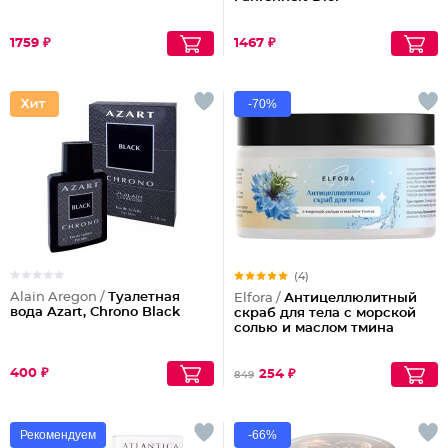
1759 ₽
1467 ₽
-70%
(4)
Alain Aregon /
Туалетная
Elfora /
Антицеллюлитный
вода Azart, Chrono Black
скраб для тела с морской
солью и маслом тмина
400 ₽
254 ₽
849
Рекомендуем
-66%