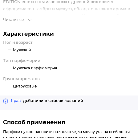
EDITION есть и ноты известных с древнейших времен
афродизиаков - амбры и мускуса, обладатель такого аромата
никогда не останется незамеченным. Ноты сердца: амбра,
Читать все
белый мускус, бергамот, герань, грейпфрут, мандарин,
можжевельник, мускатный орех, пачули Семейство аромата:
Характеристики
цитрусовые.
Пол и возраст
Мужской
Тип парфюмерии
Мужская парфюмерия
Группы ароматов
Цитрусовые
1 раз
добавили в список желаний
Способ применения
Парфюм нужно наносить на запястье, за мочку уха, на сгиб локтя,