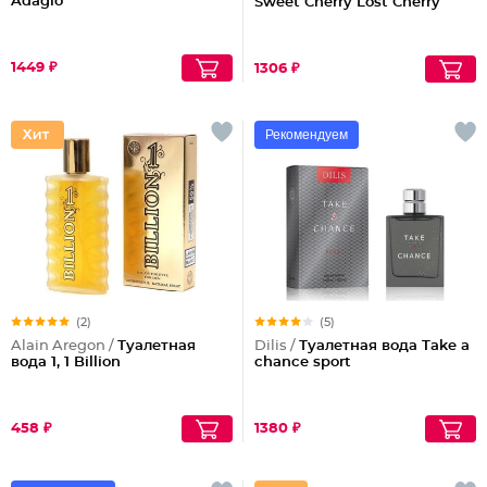
Adagio
Sweet Cherry Lost Cherry
1449 ₽
1306 ₽
Рекомендуем
(2)
(5)
Alain Aregon /
Туалетная
Dilis /
Туалетная вода Take a
вода 1, 1 Billion
chance sport
458 ₽
1380 ₽