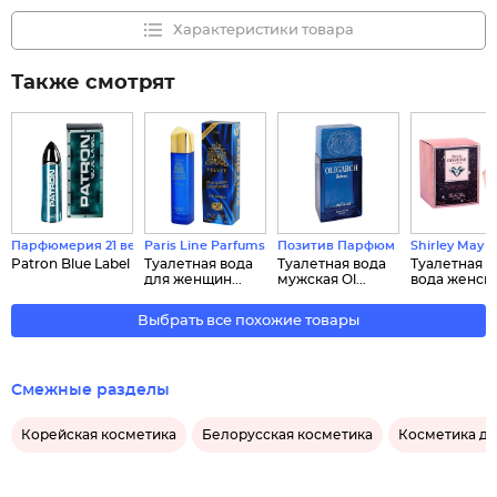
Характеристики товара
Также смотрят
Парфюмерия 21 века
Paris Line Parfums
Позитив Парфюм
Shirley May
Patron Blue Label
Туалетная вода
Туалетная вода
Туалетная
для женщин...
мужская Ol...
вода женская
Выбрать все похожие товары
Смежные разделы
Корейская косметика
Белорусская косметика
Косметика д