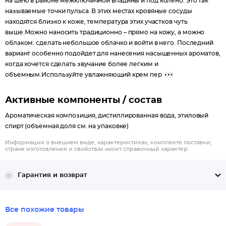
на шею в районе межключичной впадины и под колено. Это так
называемые точки пульса. В этих местах кровяные сосуды
находятся близко к коже, температура этих участков чуть
выше.Можно наносить традиционно – прямо на кожу, а можно
облаком: сделать небольшое облачко и войти в него. Последний
вариант особенно подойдет для нанесения насыщенных ароматов,
когда хочется сделать звучание более легким и
объемным.Используйте увлажняющий крем пер
Активные компоненты / состав
Ароматическая композиция, дистиллированная вода, этиловый
спирт (объемная доля см. на упаковке)
Информация о внешнем виде, характеристиках, комплекте поставки,
стране изготовления и свойствах носит справочный характер.
Гарантия и возврат
Все похожие товары