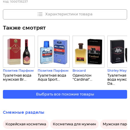
Код:
1000735237
Характеристики товара
Также смотрят
Позитив Парфюм
Позитив Парфюм
Brocard
Shirley May
Туалетная вода
Туалетная вода
Одеколон
Туалетная
мужская Br...
Aqua Sport...
"Cardinal"...
вода мужск
Da...
Выбрать все похожие товары
Смежные разделы
Корейская косметика
Косметика для мужчин
Мужская пар