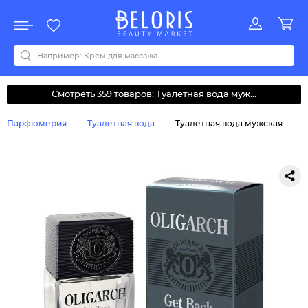
Распродажа
Акции
Новинки
Хит продаж
Все бренды
0-9
A
B
C
D
E
F
G
H
I
J
K
L
M
N
O
P
Q
R
S
T
U
V
W
Y
Z
А
Б
В
Д
З
И
М
О
К
Л
Н
П
Р
С
Т
У
Ф
Ч
Смотреть 359 товаров: Туалетная вода муж...
Парфюмерия
Туалетная вода
Туалетная вода мужская