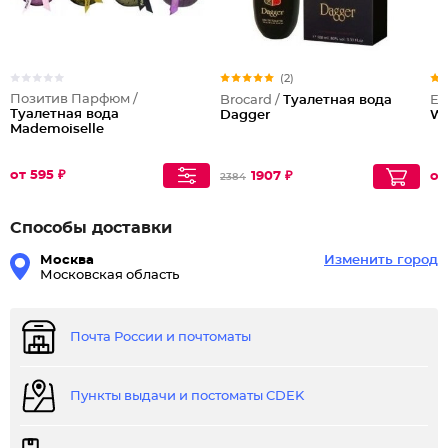
(2)
Позитив Парфюм /
Brocard /
Туалетная вода
Ev
Туалетная вода
Dagger
Wh
Mademoiselle
от 595 ₽
1907 ₽
от
2384
Способы доставки
Москва
Изменить город
Московская область
Почта России и почтоматы
Пункты выдачи и постоматы CDEK