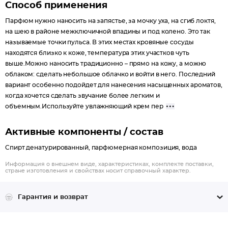
Способ применения
Парфюм нужно наносить на запястье, за мочку уха, на сгиб локтя,
на шею в районе межключичной впадины и под колено. Это так
называемые точки пульса. В этих местах кровяные сосуды
находятся близко к коже, температура этих участков чуть
выше.Можно наносить традиционно – прямо на кожу, а можно
облаком: сделать небольшое облачко и войти в него. Последний
вариант особенно подойдет для нанесения насыщенных ароматов,
когда хочется сделать звучание более легким и
объемным.Используйте увлажняющий крем пер
Активные компоненты / состав
Cпирт денатурированный, парфюмерная композиция, вода
Информация о внешнем виде, характеристиках, комплекте поставки,
стране изготовления и свойствах носит справочный характер.
Гарантия и возврат