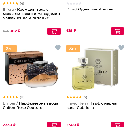
(4)
Dilis /
Одеколон Арктик
Elfora /
Крем для тела с
маслами какао и макадамии
Увлажнение и питание
618 ₽
382 ₽
849
(11)
(2)
Emper /
Парфюмерная вода
Flavio Neri /
Парфюмерная
Chifon Rose Couture
вода Gabriella
2330 ₽
2300 ₽