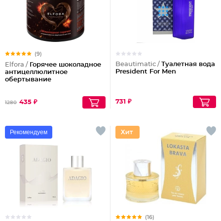
(9)
Beautimatic /
Туалетная вода
Elfora /
Горячее шоколадное
President For Men
антицеллюлитное
обертывание
731 ₽
435 ₽
1280
Рекомендуем
(16)