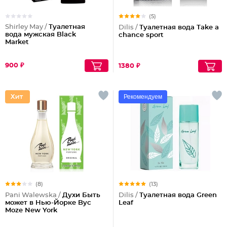
(5)
Shirley May /
Туалетная
Dilis /
Туалетная вода Take a
вода мужская Black
chance sport
Market
900 ₽
1380 ₽
Рекомендуем
(8)
(13)
Pani Walewska /
Духи Быть
Dilis /
Туалетная вода Green
может в Нью-Йорке Byc
Leaf
Moze New York