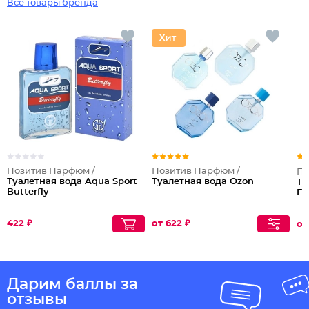
Все товары бренда
Позитив Парфюм /
Позитив Парфюм /
По
Туалетная вода Aqua Sport
Туалетная вода Ozon
Ту
Butterfly
Fl
422 ₽
от 622 ₽
от
Дарим баллы за
отзывы