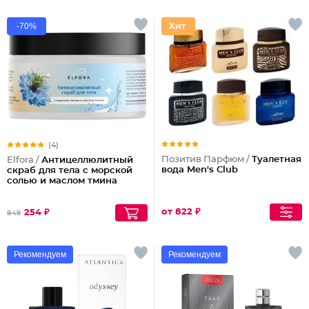
-70%
(4)
Позитив Парфюм /
Туалетная
Elfora /
Антицеллюлитный
вода Men's Club
скраб для тела с морской
солью и маслом тмина
от 822 ₽
254 ₽
849
Рекомендуем
Рекомендуем