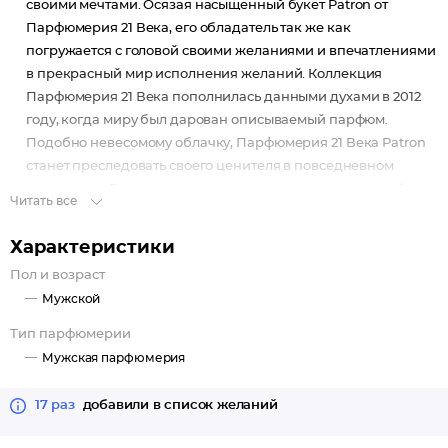
своими мечтами. Осязая насыщенный букет Patron от
Парфюмерия 21 Века, его обладатель так же как
погружается с головой своими желаниями и впечатлениями
в прекрасный мир исполнения желаний. Коллекция
Парфюмерия 21 Века пополнилась данными духами в 2012
году, когда миру был дарован описываемый парфюм.
Подобно невесомому облачку, Парфюмерия 21 Века Patron
станет преследовать своего ценителя в повседневном
начинании. Бергамот и мандарин - штрихи изысканной
Читать все
формулы, задающей вершину данной парфюмерной воды. К
сердцу же букета подводят ветивер и перец. Древесные
Характеристики
ноты, пачули и бобы тонка обогащают конечные ноты
Пол и возраст
данных духов.
Мужской
Тип парфюмерии
Patron Silver - современный, динамичный аромат для
Мужская парфюмерия
мужчины, ставящего перед собой исключительно высокие
цели. Аромат встречает запахом мандарина и апельсина,
17 раз
добавили в список желаний
затем следуют альдегиды и морской аккорд.