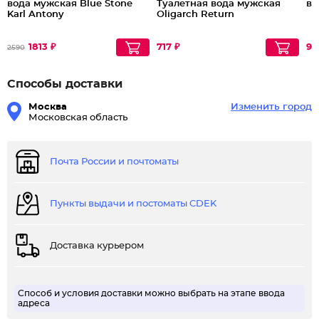
вода мужская Blue Stone
Туалетная вода мужская
во
Patron Professional - звуки данных духов соберутся в чудную
Karl Antony
Oligarch Return
музыку в сердцах прохожих. Метаморфозы таких нот, как:
перец, апельсин и ревень - звучат перед приверженцами в
1813 ₽
717 ₽
90
2590
голове этой туалетной воды. Средними нотами описываемых
духов звучат амбра, фиалка и герань. В ноты шлейфа этой
Способы доставки
парфюмерной воды вошли мускус и ель, окрасив
Москва
Изменить город
пленительный окончательный аккорд. Данный парфюм
Московская область
выделит изумительный образ своего приверженца. 2012 год
стал весьма важным в жизни Парфюмерия 21 Века, так как в
этом году был представлен публике Patron Professional.
Почта России и почтоматы
Пункты выдачи и постоматы CDEK
Доставка курьером
Способ и условия доставки можно выбрать на этапе ввода
адреса