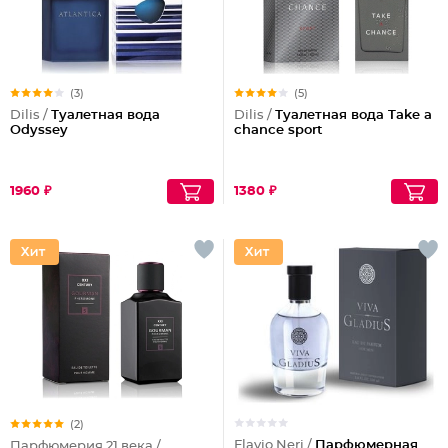
(3)
(5)
Dilis /
Туалетная вода
Dilis /
Туалетная вода Take a
Odyssey
chance sport
1960 ₽
1380 ₽
(2)
Flavio Neri /
Парфюмерная
Парфюмерия 21 века /