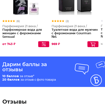
(6)
(2)
Па
Парфюмерия 21 века /
Парфюмерия 21 века /
Ту
Парфюмерная вода для
Туалетная вода для мужчин
с 
женщин с феромонами
с феромонами Gourman
№
Sensual
№5
от 743 ₽
969 ₽
100
Дарим баллы за
отзывы
10 баллов
за отзыв*
20 баллов
за отзыв с фото товара
Отзывы