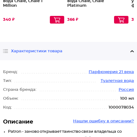
вода Chale, Chale 1
вода Chale, Chale
ух
Million
Platinum
ф
340 ₽
366 ₽
30
Характеристики товара
Бренд:
Парфюмерия 21 века
Тип:
Туалетная вода
Страна бренда:
Россия
Объем:
100 мл
Код:
1000078034
Описание
Нашли ошибку в описании?
Patron - заново открывает таинство связи владельца со