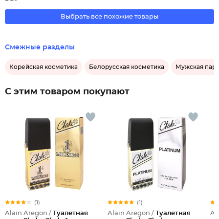
Выбрать все похожие товары
Смежные разделы
Корейская косметика
Белорусская косметика
Мужская пар
С этим товаром покупают
(1)
(1)
Alain Aregon /
Туалетная
Alain Aregon /
Туалетная
Ar