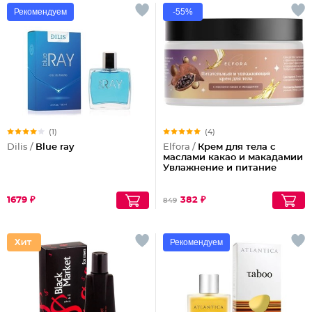
Рекомендуем
-55%
(1)
(4)
Dilis /
Blue ray
Elfora /
Крем для тела с
маслами какао и макадамии
Увлажнение и питание
1679 ₽
382 ₽
849
Рекомендуем