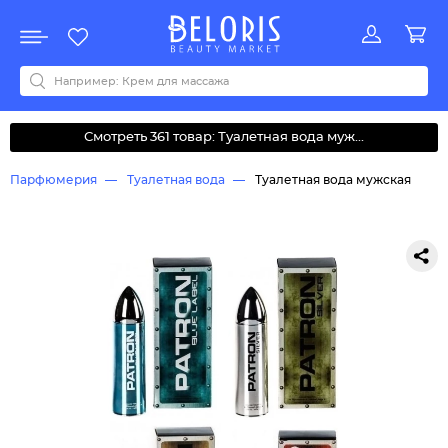
Распродажа
Акции
Новинки
Хит продаж
Все бренды
0-9
A
B
C
D
E
F
G
H
I
J
K
L
M
N
O
P
Q
R
S
T
U
V
W
Y
Z
А
Б
В
Д
З
И
М
О
К
Л
Н
П
Р
С
Т
У
Ф
Ч
Смотреть 361 товар: Туалетная вода муж...
Парфюмерия
Туалетная вода
Туалетная вода мужская