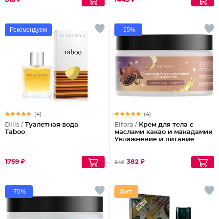
616 ₽
1449 ₽
Рекомендуем
-55%
(4)
(4)
Dilis /
Туалетная вода
Elfora /
Крем для тела с
Taboo
маслами какао и макадамии
Увлажнение и питание
1759 ₽
382 ₽
849
-70%