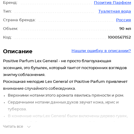
Бренд:
Позитив Парфюм
Тип:
Туалетная вода
Страна бренда:
Россия
Объем:
90 мл
Код:
1000567152
Описание
Нашли ошибку в описании?
Positive Parfum Lex General - не просто благоухающая
эссенция, это бутылек, который таит от посторонних взглядов
энигму соблазнения.
Роскошная мелодия Lex General от Positive Parfum привлечет
внимание случайного собеседника.
Верхними нотами этого аромата явились пряности и ром.
Сердечными нотами данных духов звучат кожа, ирис и
тубероза.
В конечные ноты Lex General были включены дерево гуаяк,
бензоин и бобы тонка, записав чудесный финальный
Читать все
аккорд.