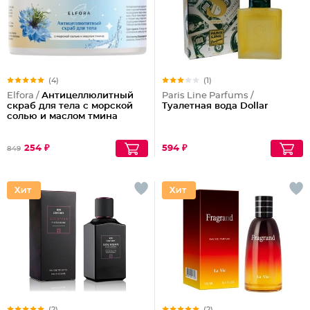
(4)
(1)
Elfora /
Антицеллюлитный
Paris Line Parfums /
скраб для тела с морской
Туалетная вода Dollar
солью и маслом тмина
254 ₽
594 ₽
849
(2)
(2)