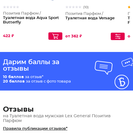
(10)
Позитив Парфюм /
Позитив Парфюм /
По
Туалетная вода Aqua Sport
Туалетная вода Versage
Ту
Butterfly
Fl
422 ₽
от 362 ₽
от
Дарим баллы за
отзывы
10 баллов
за отзыв*
20 баллов
за отзыв с фото товара
Отзывы
на Туалетная вода мужская Lex General Позитив
Парфюм
Правила публикации отзывов*