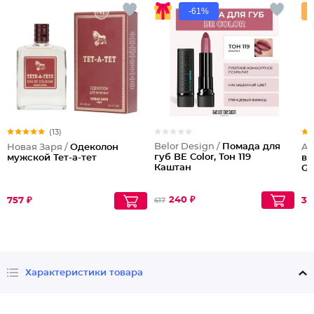
-61%
(13)
Belor Design /
Помада для
Новая Заря /
Одеколон
Al
губ BE Color, Тон 119
мужской Тет-а-тет
во
Каштан
Go
240 ₽
757 ₽
39
617
Характеристики товара