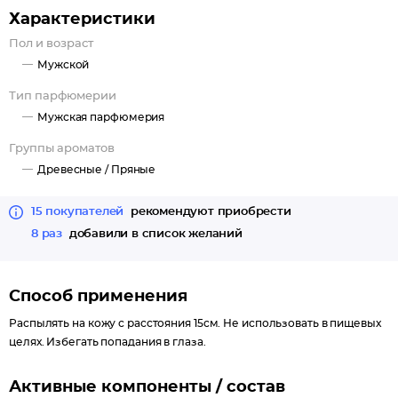
Характеристики
Притягательность, изысканность и утонченность - вот что
передаст этот аромат.
Пол и возраст
Мужской
Тип парфюмерии
Мужская парфюмерия
Группы ароматов
Древесные /
Пряные
15 покупателей
рекомендуют приобрести
8 раз
добавили в список желаний
Способ применения
Распылять на кожу с расстояния 15см. Не использовать в пищевых
целях. Избегать попадания в глаза.
Активные компоненты / состав