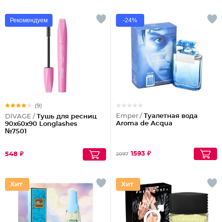
Рекомендуем
-24%
(9)
Emper /
Туалетная вода
DIVAGE /
Тушь для ресниц
Aroma de Acqua
90x60x90 Longlashes
№7501
1593 ₽
548 ₽
2097