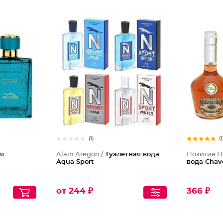
(1)
(1
я
Alain Aregon /
Туалетная вода
Позитив 
Aqua Sport
вода Chav
от 244 ₽
366 ₽