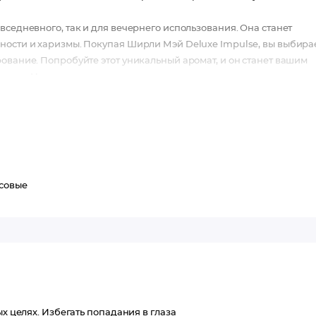
вседневного, так и для вечернего использования. Она станет
ности и харизмы. Покупая Ширли Мэй Deluxe Impulse, вы выбира
ование. Попробуйте этот уникальный аромат, и он станет вашим
стиль. Не упустите возможность дополнить свою коллекцию
совые
ых целях. Избегать попадания в глаза