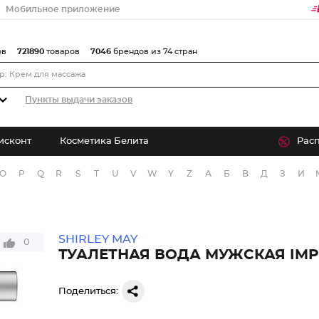
Мобильное приложение
ов
721890
товаров
7046
брендов из 74 стран
Пункты выдачи заказов
исконт
Косметика Белита
Рас
O
P
Q
R
S
T
U
V
W
Y
Z
А
Б
В
Д
З
И
SHIRLEY MAY
0
ТУАЛЕТНАЯ ВОДА МУЖСКАЯ IMP
Поделиться: