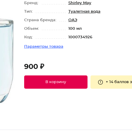
Бренд:
Shirley May
Тип:
Туалетная вода
Страна бренда:
ОАЭ
Объем:
100 мл
Код:
1000734926
Параметры товара
900 ₽
+
14 баллов
з
В корзину