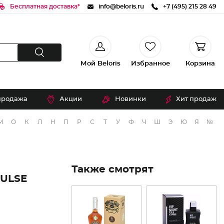
Бесплатная доставка*
info@beloris.ru
+7 (495) 215 28 49
Мой Beloris
Избранное
Корзина
продажа
Акции
Новинки
Хит продаж
М
О
К
Л
Н
П
Р
С
Т
У
Ф
Ч
Ш
Э
Ю
Я
№
Также смотрят
ULSE