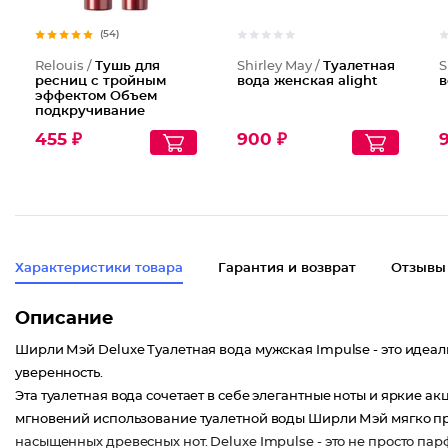
(54)
Relouis /
Тушь для
Shirley May /
Туалетная
S
ресниц с тройным
вода женская alight
в
эффектом Объем
подкручивание
удлинение Elite
455 ₽
900 ₽
Характеристики товара
Гарантия и возврат
Отзывы
Описание
Ширли Мэй Deluxe Туалетная вода мужская Impulse - это идеа
уверенность.
Эта туалетная вода сочетает в себе элегантные ноты и яркие а
мгновений использование туалетной воды Ширли Мэй мягко пр
насыщенных древесных нот. Deluxe Impulse - это не просто па