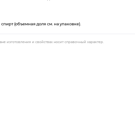
пирт (объемная доля см. на упаковке).
ане изготовления и свойствах носит справочный характер.