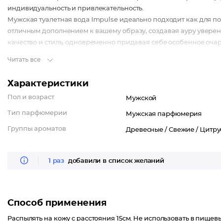
индивидуальность и привлекательность.
Мужская туалетная вода Impulse идеально подходит как для по
отличным дополнением к вашему образу, создавая ауру уверен
качество и стиль, одновременно придавая себе особенное очар
неизменным спутником, подчеркнув вашу индивидуальность и 
Читать все
парфюмов этой великолепной туалетной водой!
Характеристики
Пол и возраст
Мужской
Тип парфюмерии
Мужская парфюмерия
Группы ароматов
Древесные /
Свежие /
Цитру
1 раз
добавили в список желаний
Способ применения
Распылять на кожу с расстояния 15см. Не использовать в пищев