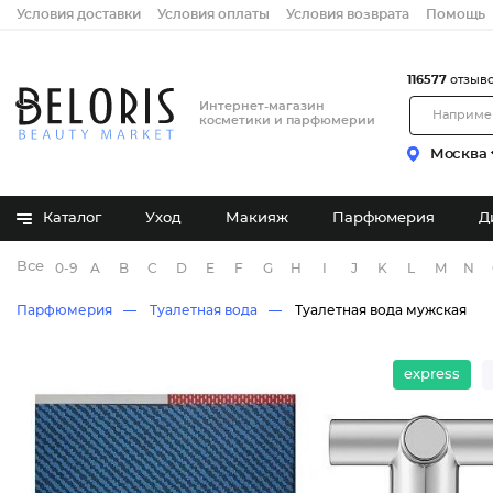
Условия доставки
Условия оплаты
Условия возврата
Помощь
116577
отзыв
Интернет-магазин
косметики и парфюмерии
Москва
Каталог
Уход
Макияж
Парфюмерия
Д
Все бренды
0-9
A
B
C
D
E
F
G
H
I
J
K
L
M
N
Парфюмерия
Туалетная вода
Туалетная вода мужская
express