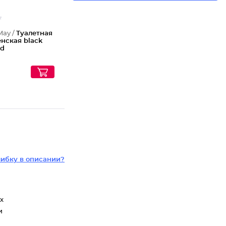
May /
Туалетная
нская black
nd
ибку в описании?
х
и