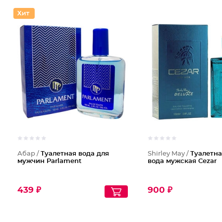
Абар /
Туалетная вода для
Shirley May /
Туалетна
мужчин Parlament
вода мужская Cezar
439 ₽
900 ₽