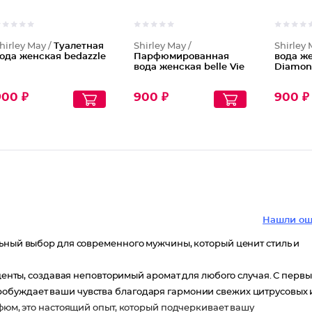
hirley May /
Туалетная
Shirley May /
Shirley 
ода женская bedazzle
Парфюмированная
вода же
вода женская belle Vie
Diamo
900 ₽
900 ₽
900 ₽
Нашли ош
льный выбор для современного мужчины, который ценит стиль и
кценты, создавая неповторимый аромат для любого случая. С первы
обуждает ваши чувства благодаря гармонии свежих цитрусовых 
рфюм, это настоящий опыт, который подчеркивает вашу