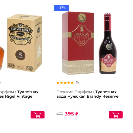
-17%
)
(1)
Парфюм /
Туалетная
Позитив Парфюм /
Туалетная
es Rigel Vintage
вода мужская Brandy Reserve
395 ₽
477