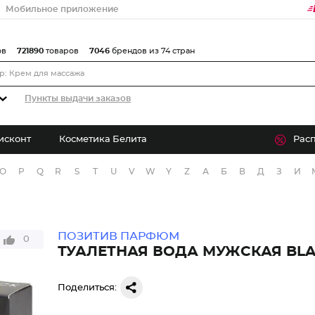
Мобильное приложение
ов
721890
товаров
7046
брендов из 74 стран
Пункты выдачи заказов
исконт
Косметика Белита
Рас
O
P
Q
R
S
T
U
V
W
Y
Z
А
Б
В
Д
З
И
ПОЗИТИВ ПАРФЮМ
0
ТУАЛЕТНАЯ ВОДА МУЖСКАЯ BLA
Поделиться: