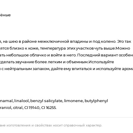
лёные
тя, на шею в районе межключичной впадины и под колено. Это так
ятся близко к коже, температура этих участков чуть выше.Можно
ать небольшое облачко и войти в него. Последний вариант особе
сделать звучание более легким и объемным.Используйте
 нейтральным запахом, дайте ему впитаться и используйте арома
nnamal, linalool, benzyl salicylate, limonene, butylphenyl
ol, citral, CI 19140, CI 16255.
ане изготовления и свойствах носит справочный характер.