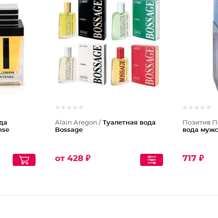
да
Alain Aregon /
Туалетная вода
Позитив 
nse
Bossage
вода мужс
от 428 ₽
717 ₽