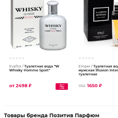
Evaflor /
Туалетная вода "W
Emper /
Туалетная во
Whisky Homme Sport"
мужская Illusion Inte
туалетная
от 2498 ₽
1650 ₽
1702
Товары бренда Позитив Парфюм