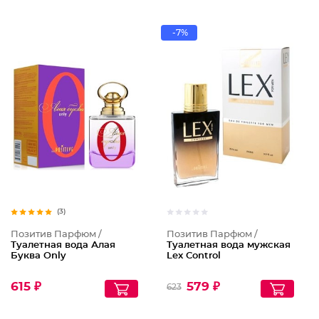
-7%
(3)
Позитив Парфюм /
Позитив Парфюм /
Туалетная вода Алая
Туалетная вода мужская
Буква Only
Lex Control
615 ₽
579 ₽
623