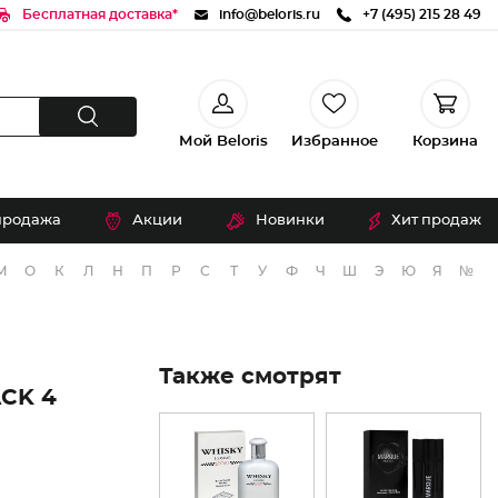
Бесплатная доставка*
info@beloris.ru
+7 (495) 215 28 49
Мой Beloris
Избранное
Корзина
продажа
Акции
Новинки
Хит продаж
М
О
К
Л
Н
П
Р
С
Т
У
Ф
Ч
Ш
Э
Ю
Я
№
Также смотрят
CK 4