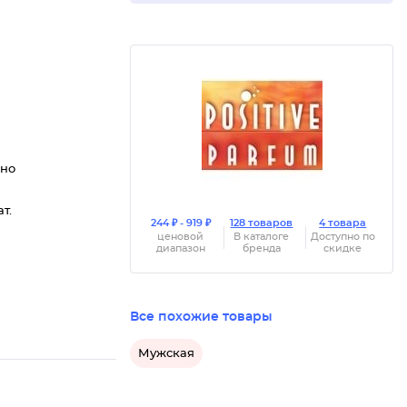
нно
т.
244 ₽ - 919 ₽
128 товаров
4 товара
ценовой
В каталоге
Доступно по
диапазон
бренда
скидке
Все похожие товары
Мужская