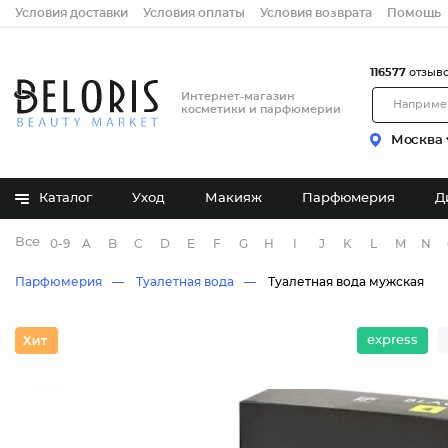
Условия доставки
Условия оплаты
Условия возврата
Помощь
116577
отзыв
Интернет-магазин
косметики и парфюмерии
Москва
Каталог
Уход
Макияж
Парфюмерия
Д
Все бренды
0-9
A
B
C
D
E
F
G
H
I
J
K
L
M
N
Парфюмерия
Туалетная вода
Туалетная вода мужская
express