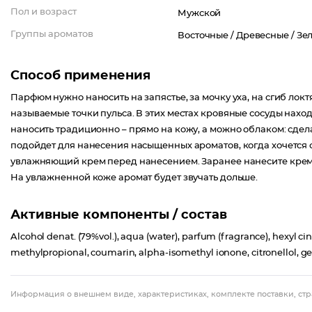
Пол и возраст
Мужской
Группы ароматов
Восточные /
Древесные /
Зе
Способ применения
Парфюм нужно наносить на запястье, за мочку уха, на сгиб лок
называемые точки пульса. В этих местах кровяные сосуды наход
наносить традиционно – прямо на кожу, а можно облаком: сдел
подойдет для нанесения насыщенных ароматов, когда хочется 
увлажняющий крем перед нанесением. Заранее нанесите крем с
На увлажненной коже аромат будет звучать дольше.
Активные компоненты / состав
Alcohol denat. (79%vol.), aqua (water), parfum (fragrance), hexyl ci
methylpropional, coumarin, alpha-isomethyl ionone, citronellol, gerani
Информация о внешнем виде, характеристиках, комплекте поставки, стр