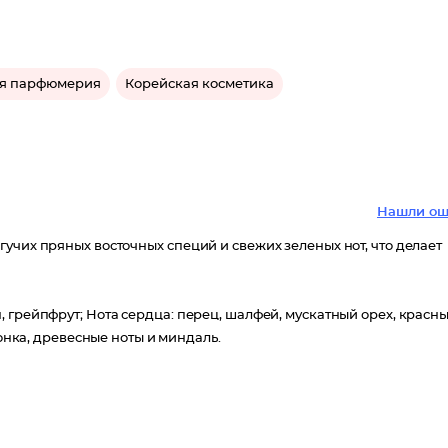
я парфюмерия
Корейская косметика
Нашли ош
учих пряных восточных специй и свежих зеленых нот, что делает
 грейпфрут; Нота сердца: перец, шалфей, мускатный орех, красн
тонка, древесные ноты и миндаль.