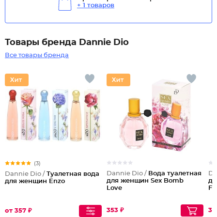
+ 1 товаров
Товары бренда Dannie Dio
Все товары бренда
(3)
Dannie Dio /
Вода туалетная
Da
Dannie Dio /
Туалетная вода
для женщин Sex Bomb
дл
для женщин Enzo
Love
F
353 ₽
37
от 357 ₽