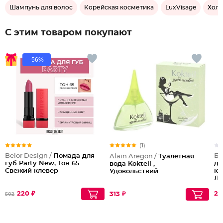
Шампунь для волос
Корейская косметика
LuxVisage
Холи
С этим товаром покупают
-56%
(1)
Belor Design /
Помада для
Бе
Alain Aregon /
Туалетная
губ Party New, Тон 65
дл
вода Kokteil ,
Свежий клевер
кр
Удовольствий
Ле
220 ₽
27
313 ₽
502