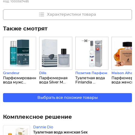
Код:
1000567485
Характеристики товара
Также смотрят
Grandeur
Dilis
Позитив Парфюм
Maison Alha
Парфюмированная
Парфюмерная
Туалетная вода
Парфюмерн
вода мужс...
вода Silver M...
Finlandia ...
вода женская
Выбрать все похожие товары
Комплексное решение
Dannie Dio
Туалетная вода женская Sex