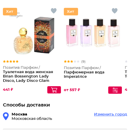
(9)
Позитив Парфюм /
По
Позитив Парфюм /
Туалетная вода женская
Ту
Парфюмерная вода
Brian Bossengton Lady
Te
Imperatrice
Disco, Lady Disco Glam
441 ₽
44
от 557 ₽
Способы доставки
Москва
Изменить город
Московская область