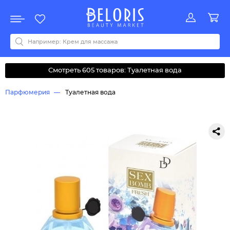
Распродажа
Акции
Новинки
Хит продаж
Все бренды
0-9
A
B
C
D
E
F
G
H
I
J
K
L
M
N
O
P
Q
R
S
T
U
V
W
Y
Z
А
Б
В
Д
З
И
М
О
К
Л
Н
П
Р
С
Т
У
Ф
Ч
Смотреть 605 товаров: Туалетная вода
Парфюмерия
Туалетная вода