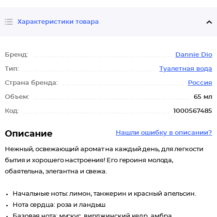
Характеристики товара
Бренд:
Dannie Dio
Тип:
Туалетная вода
Страна бренда:
Россия
Объем:
65 мл
Код:
1000567485
Описание
Нашли ошибку в описании?
Нежный, освежающий аромат на каждый день, для легкости
бытия и хорошего настроения! Его героиня молода,
обаятельна, элегантна и свежа.
Начальные ноты: лимон, танжерин и красный апельсин.
Нота сердца: роза и ландыш
Базовая нота: мускус, вирджинский кедр, амбра.