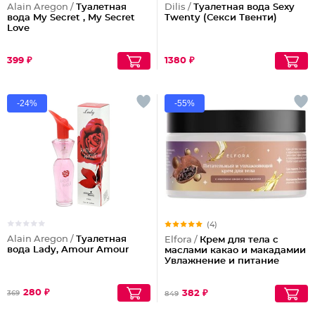
Alain Aregon /
Туалетная
Dilis /
Туалетная вода Sexy
вода My Secret , My Secret
Twenty (Секси Твенти)
Love
399 ₽
1380 ₽
-24%
-55%
(4)
Alain Aregon /
Туалетная
Elfora /
Крем для тела с
вода Lady, Amour Amour
маслами какао и макадамии
Увлажнение и питание
280 ₽
382 ₽
369
849