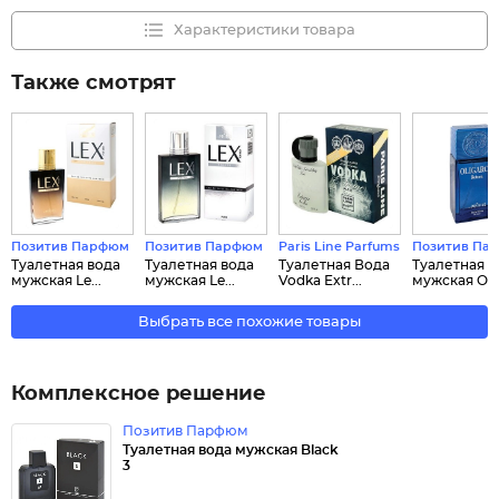
Характеристики товара
Также смотрят
Позитив Парфюм
Позитив Парфюм
Paris Line Parfums
Позитив Па
Туалетная вода
Туалетная вода
Туалетная Вода
Туалетная в
мужская Le...
мужская Le...
Vodka Extr...
мужская Ol..
Выбрать все похожие товары
Комплексное решение
Позитив Парфюм
Туалетная вода мужская Black
3