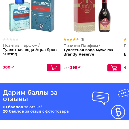
(1)
Позитив Парфюм /
Позитив Парфюм /
По
Туалетная вода Aqua Sport
Туалетная вода мужская
Ту
Surfing
Brandy Reserve
Br
300 ₽
395 ₽
49
477
Дарим баллы за
отзывы
10 баллов
за отзыв*
20 баллов
за отзыв с фото товара