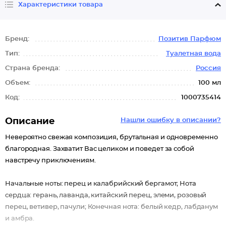
Характеристики товара
Бренд:
Позитив Парфюм
Тип:
Туалетная вода
Страна бренда:
Россия
Объем:
100 мл
Код:
1000735414
Описание
Нашли ошибку в описании?
Невероятно свежая композиция, брутальная и одновременно
благородная. Захватит Вас целиком и поведет за собой
навстречу приключениям.
Начальные ноты: перец и калабрийский бергамот; Нота
сердца: герань, лаванда, китайский перец, элеми, розовый
перец, ветивер, пачули; Конечная нота: белый кедр, лабданум
и амбра.