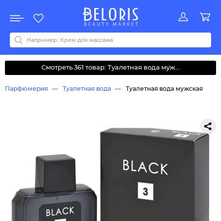
Распродажа
Акции
Новинки
Хит продаж
Все бренды
0-9
A
B
C
D
E
F
G
H
I
J
K
L
M
N
O
P
Q
R
S
T
U
V
W
Y
Z
А
Б
В
Д
З
И
М
О
К
Л
Н
П
Р
С
Т
У
Ф
Ч
Смотреть 361 товар: Туалетная вода муж...
Парфюмерия
Туалетная вода
Туалетная вода мужская