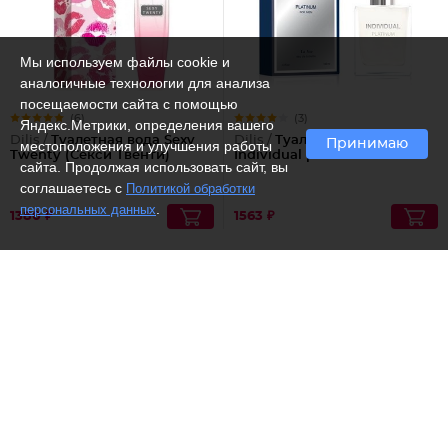
Мы используем файлы cookie и
аналогичные технологии для анализа
посещаемости сайта с помощью
(6)
(3)
Яндекс.Метрики, определения вашего
Dilis /
Туалетная вода Sexy
Dilis /
Туалетная вода
Принимаю
местоположения и улучшения работы
Twenty (Секси Твенти)
Individual platinum
сайта. Продолжая использовать сайт, вы
соглашаетесь с
Политикой обработки
.
персональных данных
1380 ₽
1563 ₽
Рекомендуем