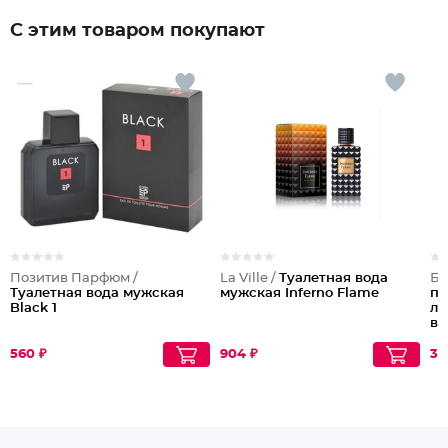
С этим товаром покупают
Позитив Парфюм /
La Ville /
Туалетная вода
Бе
Туалетная вода мужская
мужская Inferno Flame
пр
Black 1
ли
во
560 ₽
904 ₽
39