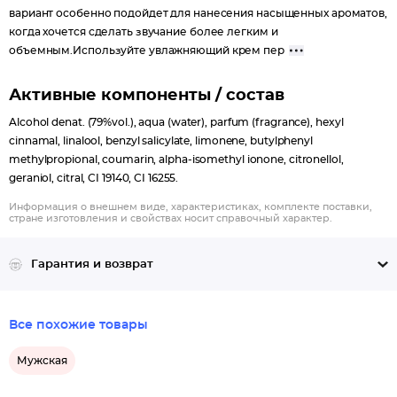
вариант особенно подойдет для нанесения насыщенных ароматов,
когда хочется сделать звучание более легким и
объемным.Используйте увлажняющий крем пер
Активные компоненты / состав
Alcohol denat. (79%vol.), aqua (water), parfum (fragrance), hexyl
cinnamal, linalool, benzyl salicylate, limonene, butylphenyl
methylpropional, coumarin, alpha-isomethyl ionone, citronellol,
geraniol, citral, CI 19140, CI 16255.
Информация о внешнем виде, характеристиках, комплекте поставки,
стране изготовления и свойствах носит справочный характер.
Гарантия и возврат
Все похожие товары
Мужская