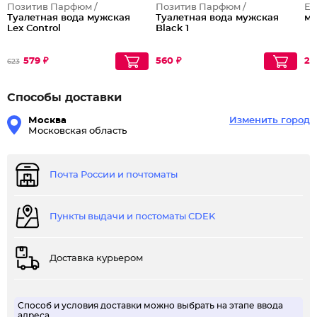
Позитив Парфюм /
Позитив Парфюм /
Ev
Туалетная вода мужская
Туалетная вода мужская
му
Lex Control
Black 1
579 ₽
560 ₽
24
623
Способы доставки
Москва
Изменить город
Московская область
Почта России и почтоматы
Пункты выдачи и постоматы CDEK
Доставка курьером
Способ и условия доставки можно выбрать на этапе ввода
адреса