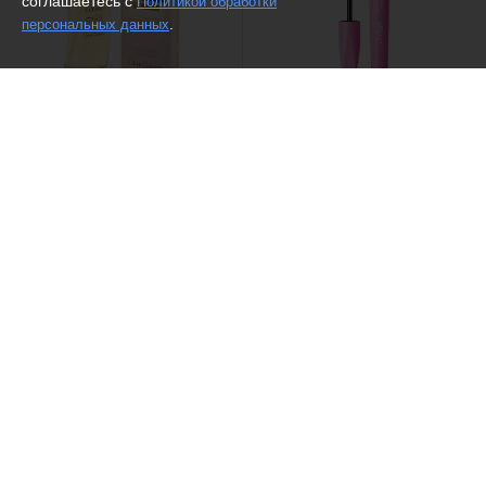
соглашаетесь с
Политикой обработки
.
персональных данных
(1)
(9)
Alain Aregon /
Туалетная
DIVAGE /
Тушь для ресниц
вода Chale Femme, Chale
90x60x90 Longlashes
Femme Extase
№7501
361 ₽
548 ₽
Рекомендуем
(16)