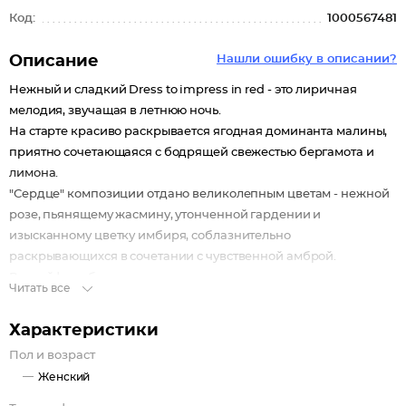
Код:
1000567481
Описание
Нашли ошибку в описании?
Нежный и сладкий Dress to impress in red - это лиричная
мелодия, звучащая в летнюю ночь.
На старте красиво раскрывается ягодная доминанта малины,
приятно сочетающаяся с бодрящей свежестью бергамота и
лимона.
"Сердце" композиции отдано великолепным цветам - нежной
розе, пьянящему жасмину, утонченной гардении и
изысканному цветку имбиря, соблазнительно
раскрывающихся в сочетании с чувственной амброй.
В шлейфе набирают силу гурманные ноты - ванили, карамели
Читать все
и молочные. Восточные ноты сандала и пряность кардамона
вносят пикантность и игривость в характер аромата.
Характеристики
Кокетливый и чувственный Dress to impress In red
Пол и возраст
великолепно подойдет для романтического свидания. А в
Женский
суете рабочих будней не даст забыть, что главное в жизни - это
любовь.