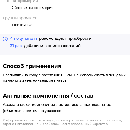
Тип парфюмерии
Направление композиции: цветочные.
Женская парфюмерия
Начальные ноты: бергамот, лимон, малина.
Группы ароматов
Ноты "сердца": амбра, гардения, жасмин, роза, цветок
Цветочные
имбиря.
Базовые ноты: ваниль, карамель, кардамон, молочная нота,
4 покупателя
рекомендуют приобрести
сандал.
31 раз
добавили в список желаний
Способ применения
Распылять на кожу с расстояния 15 см. Не использовать в пищевых
целях. Избегать попадания в глаза.
Активные компоненты / состав
Ароматическая композиция, дистиллированная вода, спирт
(объемная доля см. на упаковке).
Информация о внешнем виде, характеристиках, комплекте поставки,
стране изготовления и свойствах носит справочный характер.