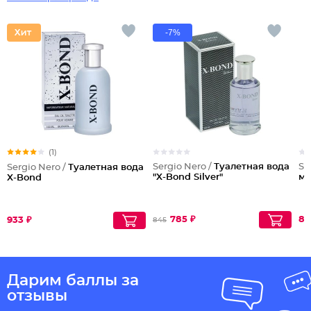
-7%
(1)
Sergio Nero /
Туалетная вода
Se
Sergio Nero /
Туалетная вода
"X-Bond Silver"
му
X-Bond
785 ₽
86
933 ₽
845
Дарим баллы за
отзывы