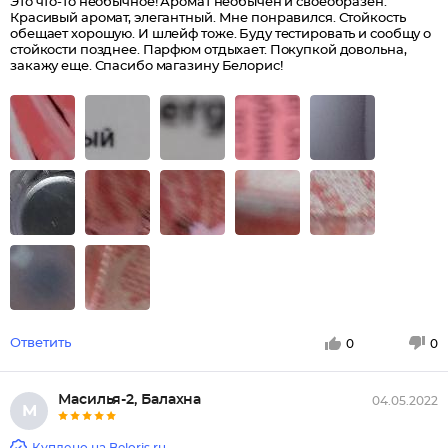
Это что-то необычное! Аромат необычен и своеобразен.
Красивый аромат, элегантный. Мне понравился. Стойкость
обещает хорошую. И шлейф тоже. Буду тестировать и сообщу о
стойкости позднее. Парфюм отдыхает. Покупкой довольна,
закажу еще. Спасибо магазину Белорис!
Ответить
0
0
Масилья-2, Балахна
04.05.2022
М
Куплено на Beloris.ru