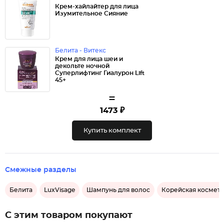
Крем-хайлайтер для лица
Изумительное Сияние
Белита - Витекс
Крем для лица шеи и
декольте ночной
Суперлифтинг Гиалурон Lift
45+
=
1473 ₽
Купить комплект
Смежные разделы
Белита
LuxVisage
Шампунь для волос
Корейская космет
С этим товаром покупают