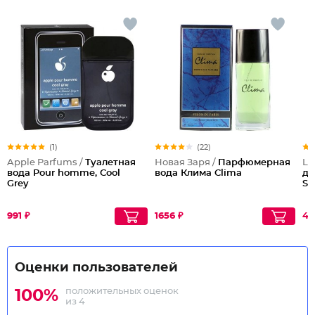
(1)
(22)
Apple Parfums /
Туалетная
Новая Заря /
Парфюмерная
Lu
вода Pour homme, Cool
вода Клима Clima
дл
Grey
Sm
991 ₽
1656 ₽
42
Оценки пользователей
положительных оценок
100%
из 4