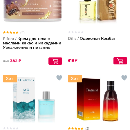
(4)
Dilis /
Одеколон Комбат
Elfora /
Крем для тела с
маслами какао и макадамии
Увлажнение и питание
616 ₽
382 ₽
849
(2)