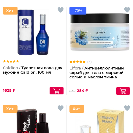
-70%
(4)
Caldion /
Туалетная вода для
Elfora /
Антицеллюлитный
мужчин Caldion, 100 мл
скраб для тела с морской
солью и маслом тмина
1625 ₽
254 ₽
849