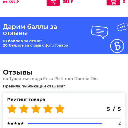
353 ₽
37
от 357 ₽
Дарим баллы за
отзывы
10 баллов
за отзыв*
20 баллов
за отзыв с фото товара
Отзывы
на Туалетная вода Enzo Platinum Dannie Dio
Правила публикации отзывов*
Рейтинг товара
5 / 5
2