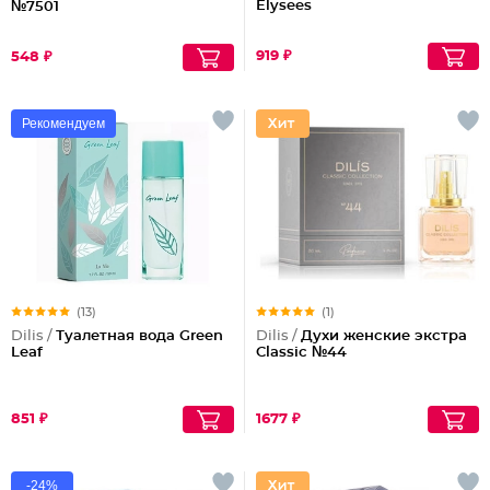
Elysees
№7501
919 ₽
548 ₽
Рекомендуем
(13)
(1)
Dilis /
Туалетная вода Green
Dilis /
Духи женские экстра
Leaf
Classic №44
851 ₽
1677 ₽
-24%