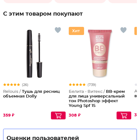
С этим товаром покупают
(26)
(739)
Al
Relouis /
Тушь для ресниц
Белита - Витекс /
ВВ-крем
во
объемная Dolly
для лица универсальный
тон Photoshop эффект
Young Spf 15
36
359 ₽
308 ₽
Оценки пользователей