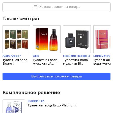
Характеристики товара
Также смотрят
Alain Aregon
Dilis
Позитив Парфюм
Shirley May
Туалетная вода
Туалетная вода
Туалетная вода
Туалетная
Sigare...
мужская LA...
мужская Bl...
вода женская
Выбрать все похожие товары
Комплексное решение
Dannie Dio
Туалетная вода Enzo Platinum