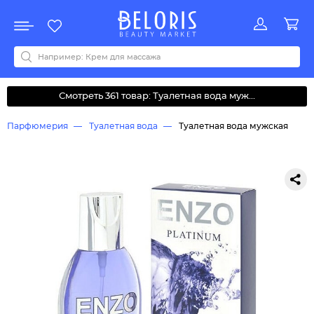
Распродажа
Акции
Новинки
Хит продаж
Все бренды
0-9
A
B
C
D
E
F
G
H
I
J
K
L
M
N
O
P
Q
R
S
T
U
V
W
Y
Z
А
Б
В
Д
З
И
М
О
К
Л
Н
П
Р
С
Т
У
Ф
Ч
Смотреть 361 товар: Туалетная вода муж...
Парфюмерия
Туалетная вода
Туалетная вода мужская