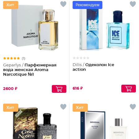
Рекомендуем
(1)
Dilis /
Одеколон Ice
Geparlys /
Парфюмерная
action
вода женская Aroma
Narcotique №1
616 ₽
2600 ₽