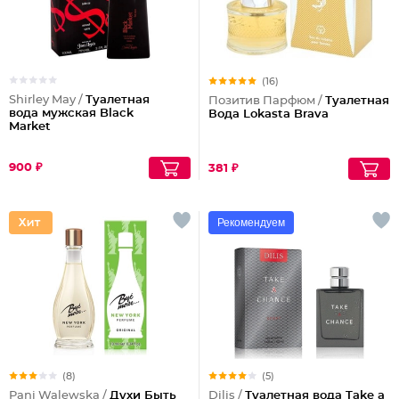
(16)
Shirley May /
Туалетная
Позитив Парфюм /
Туалетная
вода мужская Black
Вода Lokasta Brava
Market
900 ₽
381 ₽
Рекомендуем
(8)
(5)
Pani Walewska /
Духи Быть
Dilis /
Туалетная вода Take a