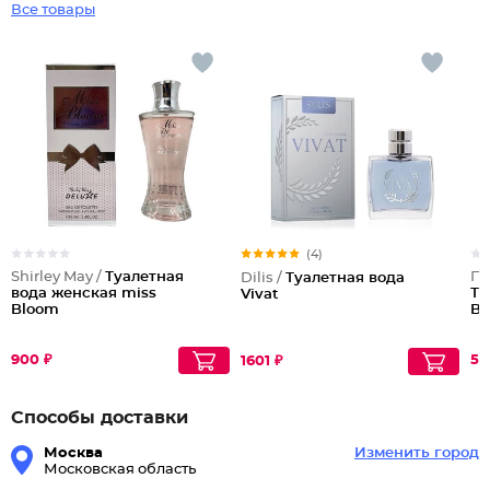
Все товары
(4)
Shirley May /
Туалетная
По
Dilis /
Туалетная вода
вода женская miss
Ту
Vivat
Bloom
Bl
900 ₽
56
1601 ₽
Способы доставки
Москва
Изменить город
Московская область