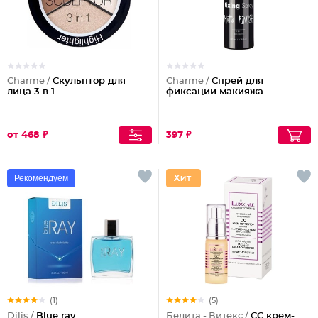
Charme /
Скульптор для
Charme /
Спрей для
лица 3 в 1
фиксации макияжа
от 468 ₽
397 ₽
Рекомендуем
(1)
(5)
Dilis /
Blue ray
Белита - Витекс /
СС крем-