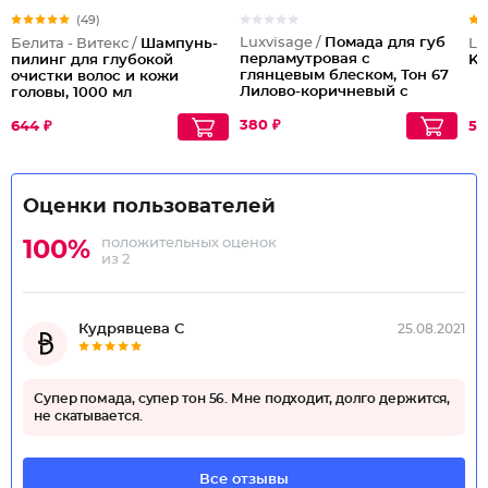
(49)
Luxvisage /
Помада для губ
Белита - Витекс /
Шампунь-
Lu
перламутровая с
пилинг для глубокой
Ki
глянцевым блеском, Тон 67
очистки волос и кожи
Лилово-коричневый с
головы, 1000 мл
жемчужным
перламутром
380 ₽
644 ₽
52
Оценки пользователей
положительных оценок
100%
из 2
Кудрявцева С
25.08.2021
Супер помада, супер тон 56. Мне подходит, долго держится,
не скатывается.
Все отзывы