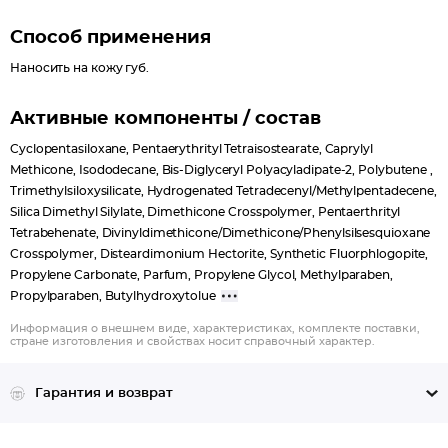
ее с помощью ватной палочки, смоченной в мицеллярной
Способ применения
воде, или скорректируйте контур консилером.
Наносить на кожу губ.
Активные компоненты / состав
Cyclopentasiloxane, Pentaerythrityl Tetraisostearate, Caprylyl
Methicone, Isododecane, Bis-Diglyceryl Polyacyladipate-2, Polybutene ,
Trimethylsiloxysilicate, Hydrogenated Tetradecenyl/Methylpentadecene,
Silica Dimethyl Silylate, Dimethicone Crosspolymer, Pentaerthrityl
Tetrabehenate, Divinyldimethicone/Dimethicone/Phenylsilsesquioxane
Crosspolymer, Disteardimonium Hectorite, Synthetic Fluorphlogopite,
Propylene Carbonate, Parfum, Propylene Glycol, Methylparaben,
Propylparaben, Butylhydroxytolue
Информация о внешнем виде, характеристиках, комплекте поставки,
стране изготовления и свойствах носит справочный характер.
Гарантия и возврат