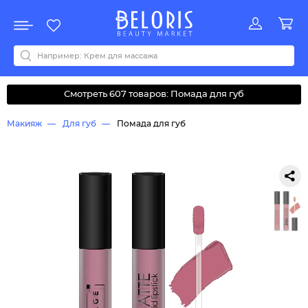
Распродажа
Акции
Новинки
Хит продаж
Все бренды
0-9
A
B
C
D
E
F
G
H
I
J
K
L
M
N
O
P
Q
R
S
T
U
V
W
Y
Z
А
Б
В
Д
З
И
М
О
К
Л
Н
П
Р
С
Т
У
Ф
Ч
Смотреть 607 товаров: Помада для губ
Макияж
Для губ
Помада для губ