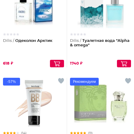
Dilis /
Одеколон Арктик
Dilis /
Туалетная вода "Alpha
& omega"
618 ₽
1740 ₽
-57%
Рекомендуем
(14)
(11)