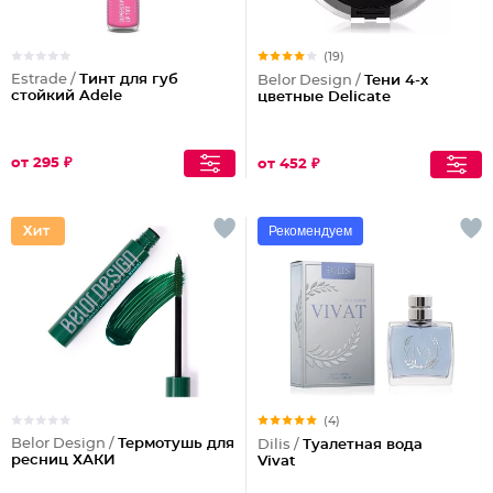
(19)
Estrade /
Тинт для губ
Belor Design /
Тени 4-х
стойкий Adele
цветные Delicate
от 295 ₽
от 452 ₽
Рекомендуем
(4)
Belor Design /
Термотушь для
Dilis /
Туалетная вода
ресниц ХАКИ
Vivat