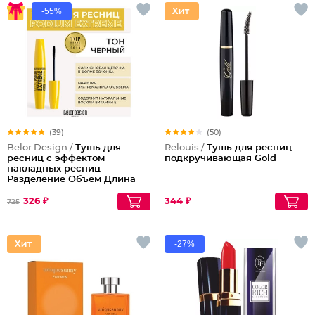
-55%
(39)
(50)
Belor Design /
Тушь для
Relouis /
Тушь для ресниц
ресниц с эффектом
подкручивающая Gold
накладных ресниц
Разделение Объем Длина
Podium extreme
326 ₽
344 ₽
725
-27%