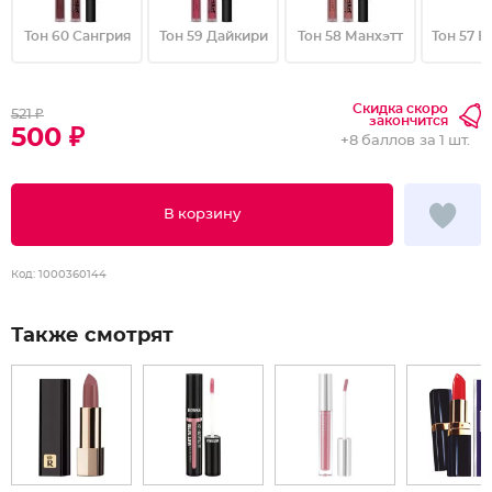
Тон 60 Сангрия
Тон 59 Дайкири
Тон 58 Манхэтт
Тон 57 
Скидка скоро
521 ₽
закончится
500 ₽
+
8 баллов
за 1 шт.
В корзину
Код:
1000360144
Также смотрят