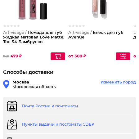
Art-visage /
Помада для губ
Art-visage /
Блеск для губ
Lu
жидкая матовая Love Matte,
Avenue
дл
Тон 54 Ламбруско
479 ₽
от 309 ₽
от
545
Способы доставки
Москва
Изменить город
Московская область
Почта России и почтоматы
Пункты выдачи и постоматы CDEK