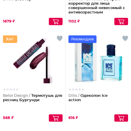
корректор для лица
совершенный невесомый с
антивозрастным
действием
1679 ₽
1102 ₽
Рекомендуем
Belor Design /
Термотушь для
Dilis /
Одеколон Ice
ресниц Бургунди
action
568 ₽
616 ₽