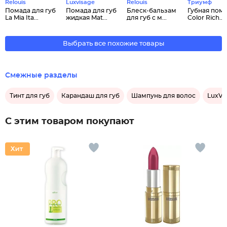
Relouis
Luxvisage
Relouis
Триумф
Помада для губ
Помада для губ
Блеск-бальзам
Губная пом
La Mia Ita...
жидкая Mat...
для губ c м...
Color Rich...
Выбрать все похожие товары
Смежные разделы
Тинт для губ
Карандаш для губ
Шампунь для волос
LuxVi
С этим товаром покупают