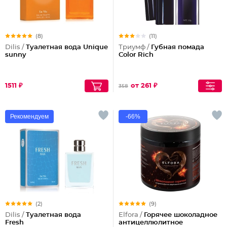
(8)
(11)
Dilis /
Туалетная вода Unique
Триумф /
Губная помада
sunny
Color Rich
1511 ₽
от 261 ₽
358
Рекомендуем
-66%
(2)
(9)
Dilis /
Туалетная вода
Elfora /
Горячее шоколадное
Fresh
антицеллюлитное