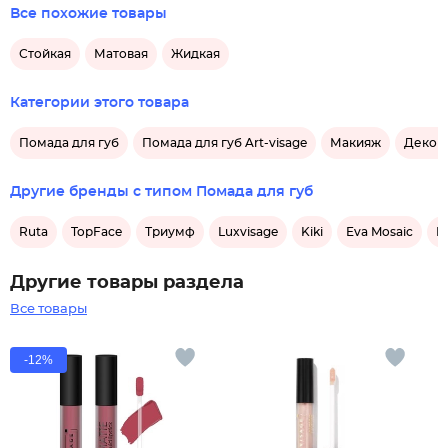
Все похожие товары
Стойкая
Матовая
Жидкая
Категории этого товара
Помада для губ
Помада для губ Art-visage
Макияж
Декора
Другие бренды с типом Помада для губ
Ruta
TopFace
Триумф
Luxvisage
Kiki
Eva Mosaic
E
Другие товары раздела
Все товары
-12%