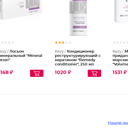
Кондици
ezy /
Лосьон
Kezy /
Кондиционер
Kezy /
М
инеральный "Mineral
реструктурирующий с
придан
otion"
кератином "Remedy
морски
conditioner", 250 мл
"Volum
168 ₽
1020 ₽
1531 ₽
Нашли ош