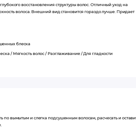
глубокого восстановления структуры волос. Отличный уход на
рхность волоса. Внешний вид становится гораздо лучше. Придает
шенных блеска
еска /
Мягкость волос /
Разглаживание /
Для гладкости
 по вымытым и слегка подсушенным волосам, расчесать и остави
.