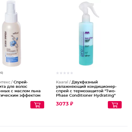
36)
итекс /
Спрей-
Kaaral /
Двухфазный
та для волос
увлажняющий кондиционер-
нных с маслом льна
спрей с термозащитой "Two-
атическим эффектом
Phase Conditioner Hydrating"
роды
3073 ₽