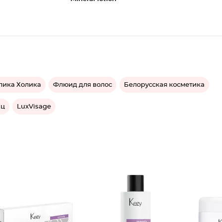
лика Холика
Флюид для волос
Белорусская косметика
иц
LuxVisage