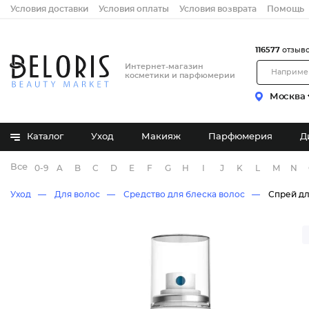
Условия доставки
Условия оплаты
Условия возврата
Помощь
116577
отзыв
Интернет-магазин
косметики и парфюмерии
Москва
Каталог
Уход
Макияж
Парфюмерия
Д
Все бренды
0-9
A
B
C
D
E
F
G
H
I
J
K
L
M
N
Уход
Для волос
Средство для блеска волос
Спрей дл