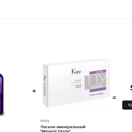
+
=
К
Kezy
Лосьон минеральный
"Mineral lotion"