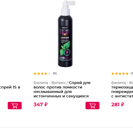
(8)
(
Белита - Витекс /
Спрей для
Белита - В
прей 15 в
волос против ломкости
термозащи
несмываемый для
поврежде
истонченных и секущихся
с антист
волос
Сила При
347 ₽
281 ₽