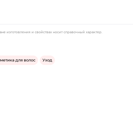
ане изготовления и свойствах носит справочный характер.
метика для волос
Уход