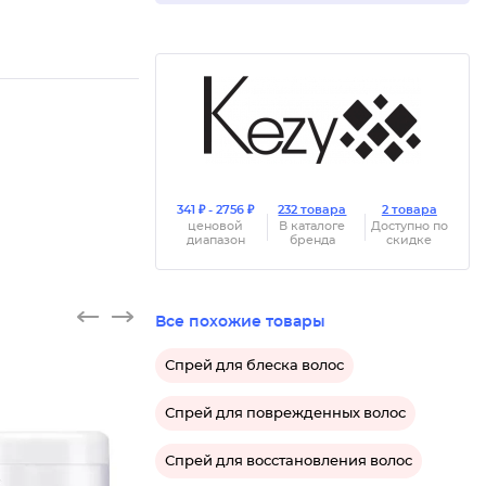
341 ₽ - 2756 ₽
232 товара
2 товара
ценовой
В каталоге
Доступно по
диапазон
бренда
скидке
Все похожие товары
Спрей для блеска волос
Спрей для поврежденных волос
Спрей для восстановления волос