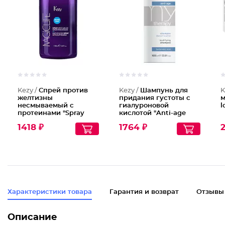
Шампунь
Kezy /
Спрей против
Kezy /
Шампунь для
K
желтизны
придания густоты с
м
несмываемый с
гиалуроновой
l
протеинами "Spray
кислотой "Anti-age
anti-giallo"
shampoo", 1000 мл
1418 ₽
1764 ₽
2
Характеристики товара
Гарантия и возврат
Отзывы
Описание