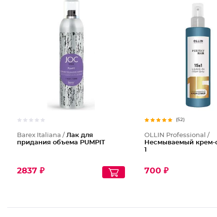
(52)
Barex Italiana /
Лак для
OLLIN Professional /
придания объема PUMPIT
Несмываемый крем-с
1
2837 ₽
700 ₽