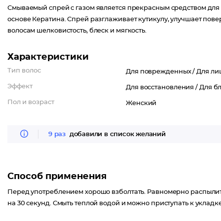
Смываемый спрей с газом является прекрасным средством для 
основе Кератина. Спрей разглаживает кутикулу, улучшает пове
волосам шелковистость, блеск и мягкость.
Характеристики
Тип волос
Для поврежденных /
Для ли
Эффект
Для восстановления /
Для бл
Пол и возраст
Женский
9 раз
добавили в список желаний
Способ применения
Перед употреблением хорошо взболтать. Равномерно распылить
на 30 секунд. Смыть теплой водой и можно приступать к укладке