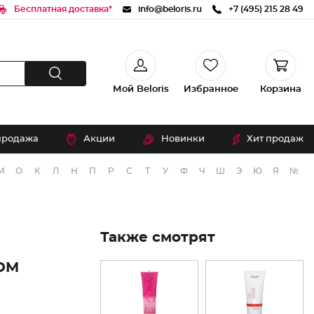
Бесплатная доставка*
info@beloris.ru
+7 (495) 215 28 49
Мой Beloris
Избранное
Корзина
продажа
Акции
Новинки
Хит продаж
М
О
К
Л
Н
П
Р
С
Т
У
Ф
Ч
Ш
Э
Ю
Я
№
Также смотрят
ОМ