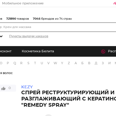
Мобильное приложение
ов
721890
товаров
7046
брендов из 74 стран
Пункты выдачи заказов
исконт
Косметика Белита
Рас
O
P
Q
R
S
T
U
V
W
Y
Z
А
Б
В
Д
З
И
я волос
KEZY
0
СПРЕЙ РЕСТРУКТУРИРУЮЩИЙ И
РАЗГЛАЖИВАЮЩИЙ С КЕРАТИН
"REMEDY SPRAY"