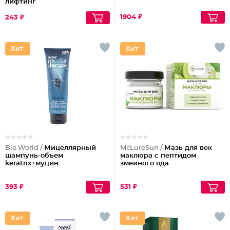
лифтинг
1904 ₽
243 ₽
Bio World /
Мицеллярный
McLureSun /
Мазь для век
шампунь-объем
маклюра с пептидом
keratrix+муцин
змеиного яда
393 ₽
531 ₽