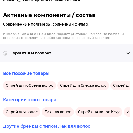
прическу, необходимое количество лака.
Активные компоненты / состав
Современные полимеры, солнечный фильтр.
Информация о внешнем виде, характеристиках, комплекте поставки,
стране изготовления и свойствах носит справочный характер.
Гарантия и возврат
Все похожие товары
Спрей для объема волос
Спрей для блеска волос
Спрей для
Категории этого товара
Спрей для волос
Лак для волос
Спрей для волос Kezy
Ита
Другие бренды с типом Лак для волос