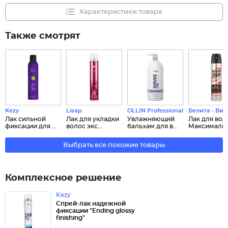
Характеристики товара
Также смотрят
Kezy
Lisap
OLLIN Professional
Белита - Вит
Лак сильной
Лак для укладки
Увлажняющий
Лак для вол
фиксации для ...
волос экс...
бальзам для в...
Максимальна
Выбрать все похожие товары
Комплексное решение
Kezy
Спрей-лак надежной
фиксации "Ending glossy
finishing"