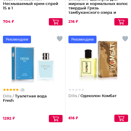
Несмываемый крем-спрей
жирных и нормальных волос
15 в 1
твердый Грязь
тамбуканского озера и
масло какао
704 ₽
216 ₽
Рекомендуем
Рекомендуем
(2)
Dilis /
Одеколон Комбат
Dilis /
Туалетная вода
Fresh
616 ₽
1292 ₽