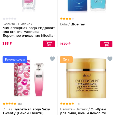
(1)
Белита - Витекс /
Dilis /
Blue ray
Мицеллярная вода-гидролат
для снятия макияжа
Бережное очищение Micellar
Cleansing
353 ₽
1679 ₽
Рекомендуем
(6)
(17)
Dilis /
Туалетная вода Sexy
Белита - Витекс /
Oil-Крем
Twenty (Секси Твенти)
для лица, шеи и декольте