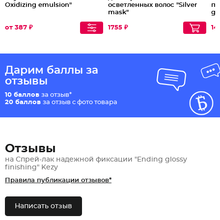
Oxidizing emulsion"
осветленных волос "Silver
пр
mask"
gia
от 387 ₽
1755 ₽
14
Дарим баллы за
отзывы
10 баллов
за отзыв*
20 баллов
за отзыв с фото товара
Отзывы
на Спрей-лак надежной фиксации "Ending glossy
finishing" Kezy
Правила публикации отзывов*
Написать отзыв