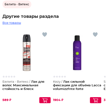
Белита - Витекс
Другие товары раздела
Все товары
Белита - Витекс /
Лак для
Kezy /
Лак сильной
Se
волос Максимальная
фиксации для объёма Lacca
cи
стойкость и блеск
volumizzfnte forte
Ex
589 ₽
1904 ₽
30