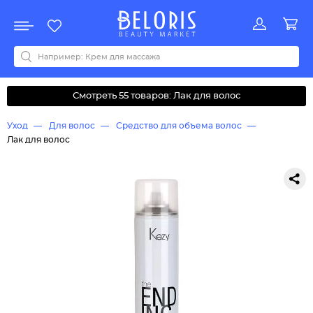
Распродажа
Акции
Новинки
Хит продаж
Все бренды
0-9
A
B
C
D
E
F
G
H
I
J
K
L
M
N
O
P
Q
R
S
T
U
V
W
Y
Z
А
Б
В
Д
З
И
М
О
К
Л
Н
П
Р
С
Т
У
Ф
Ч
Смотреть 55 товаров: Лак для волос
Уход
Для волос
Средство для объема волос
Лак для волос