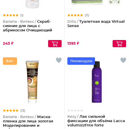
(1)
(11)
Белита - Витекс /
Скраб-
Dilis /
Туалетная вода Virtual
сияние для лица с
Sense
абрикосом Очищающий
243 ₽
1393 ₽
Рекомендуем
(13)
Kezy /
Лак сильной
Белита - Витекс /
Маска-
фиксации для объёма Lacca
пленка для лица золотая
volumizzfnte forte
Моделирование и