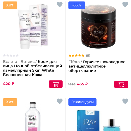
-66%
(9)
Белита - Витекс /
Крем для
Elfora /
Горячее шоколадное
лица Ночной отбеливающий
антицеллюлитное
ламеллярный Skin White
обертывание
Белоснежная Кожа
420 ₽
435 ₽
1280
Рекомендуем