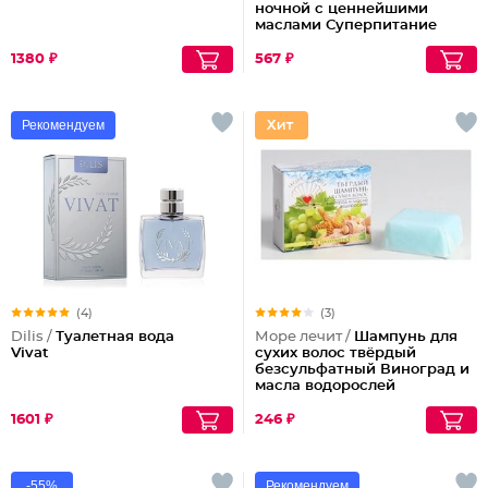
ночной с ценнейшими
маслами Суперпитание
Аргана и миндаль
1380 ₽
567 ₽
Рекомендуем
(4)
(3)
Dilis /
Туалетная вода
Море лечит /
Шампунь для
Vivat
сухих волос твёрдый
безсульфатный Виноград и
масла водорослей
1601 ₽
246 ₽
-55%
Рекомендуем