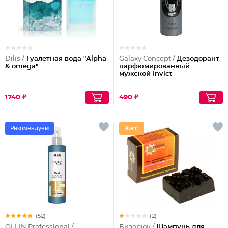
Dilis /
Туалетная вода "Alpha
Galaxy Concept /
Дезодорант
& omega"
парфюмированный
мужской Invict
1740 ₽
490 ₽
Рекомендуем
(52)
(2)
OLLIN Professional /
Бизорюк /
Шампунь для