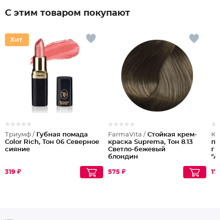
С этим товаром покупают
Триумф /
Губная помада
FarmaVita /
Стойкая крем-
Ke
Color Rich, Тон 06 Северное
краска Suprema, Тон 8.13
пр
сияние
Светло-бежевый
ги
блондин
"A
мл
319 ₽
575 ₽
17