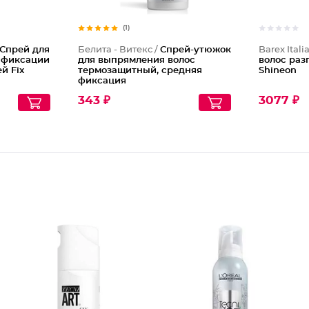
(1)
Спрей для
Белита - Витекс /
Спрей-утюжок
Barex Itali
й фиксации
для выпрямления волос
волос ра
й Fix
термозащитный, средняя
Shineon
фиксация
343 ₽
3077 ₽