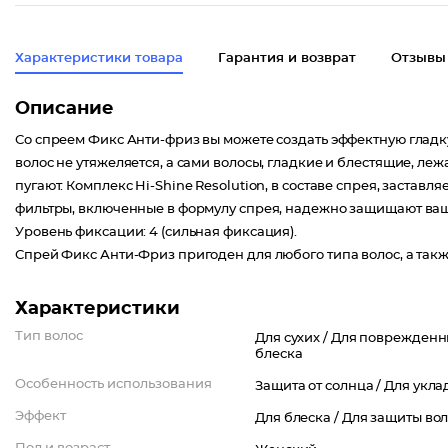
Характеристики товара
Гарантия и возврат
Отзывы
Описание
Со спреем Фикс Анти-фриз вы можете создать эффектную гладку
волос не утяжеляется, а сами волосы, гладкие и блестящие, ле
пугают. Комплекс Hi-Shine Resolution, в составе спрея, заста
фильтры, включенные в формулу спрея, надежно защищают ваш
Уровень фиксации: 4 (сильная фиксация).
Спрей Фикc Анти-Фриз пригоден для любого типа волос, а так
Характеристики
Тип волос
Для сухих /
Для поврежденн
блеска
Особенность использования
Защита от солнца /
Для укла
Эффект
Для блеска /
Для защиты вол