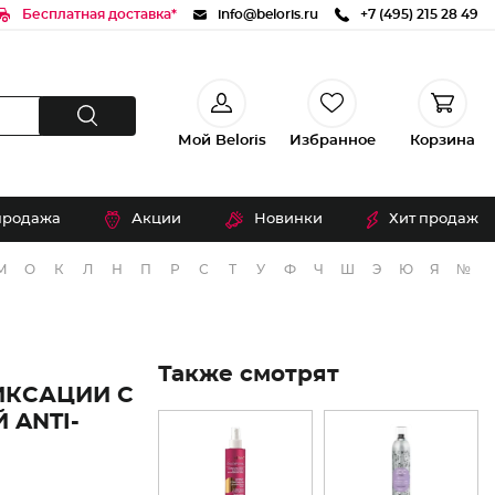
Бесплатная доставка*
info@beloris.ru
+7 (495) 215 28 49
Мой Beloris
Избранное
Корзина
продажа
Акции
Новинки
Хит продаж
М
О
К
Л
Н
П
Р
С
Т
У
Ф
Ч
Ш
Э
Ю
Я
№
Также смотрят
ИКСАЦИИ С
 ANTI-