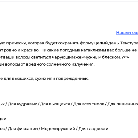
Нашли ош
ю прическу, которая будет сохранять форму целый день. Текстур
жат ровно и красиво. Никакие погодные катаклизмы вас больше не
вляет ваши волосы светиться чарующим жемчужным блеском. УФ-
и волосы от вредного солнечного излучения.
же для вьющихся, сухих или поврежденных.
ых /
Для кудрявых /
Для вьющихся /
Для всех типов /
Для лишенны
дки
ос /
Для фиксации /
Моделирующий /
Для гладкости