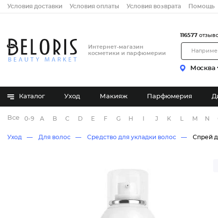
Условия доставки
Условия оплаты
Условия возврата
Помощь
116577
отзыв
Интернет-магазин
косметики и парфюмерии
Москва
Каталог
Уход
Макияж
Парфюмерия
Д
Все бренды
0-9
A
B
C
D
E
F
G
H
I
J
K
L
M
N
Уход
Для волос
Средство для укладки волос
Спрей д