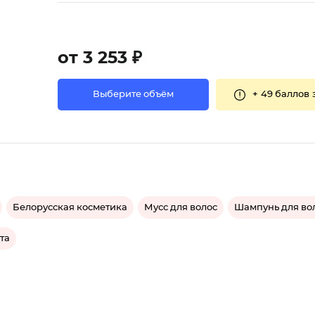
от 3 253 ₽
+
49 баллов
Выберите объём
Белорусская косметика
Мусс для волос
Шампунь для во
та