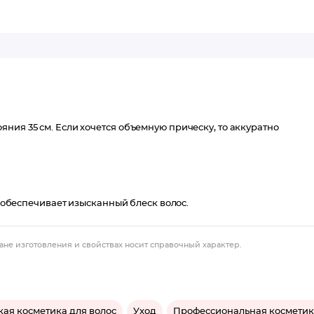
ния 35 см. Если хочется объемную прическу, то аккуратно
й обеспечивает изысканный блеск волос.
ане изготовления и свойствах носит справочный характер.
ая косметика для волос
Уход
Профессиональная косметик