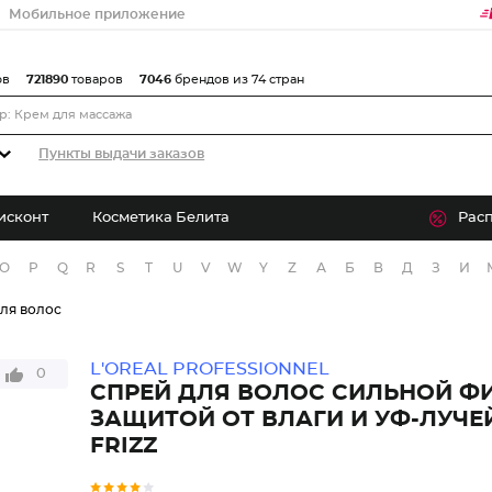
Мобильное приложение
ов
721890
товаров
7046
брендов из 74 стран
Пункты выдачи заказов
исконт
Косметика Белита
Рас
O
P
Q
R
S
T
U
V
W
Y
Z
А
Б
В
Д
З
И
ля волос
L'OREAL PROFESSIONNEL
0
СПРЕЙ ДЛЯ ВОЛОС СИЛЬНОЙ Ф
ЗАЩИТОЙ ОТ ВЛАГИ И УФ-ЛУЧЕЙ
FRIZZ