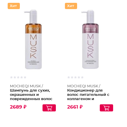
Шампунь
Кондици
MOCHEQI MUSK /
MOCHEQI MUSK /
Шампунь для сухих,
Кондиционер для
окрашенных и
волос питательный с
поврежденных волос
коллагеном и
с маслом Ши и
экстрактом
2689 ₽
2661 ₽
гидролизованным
зародышей риса, 738
кератином Nourishing
мл
Shampoo, 738 мл