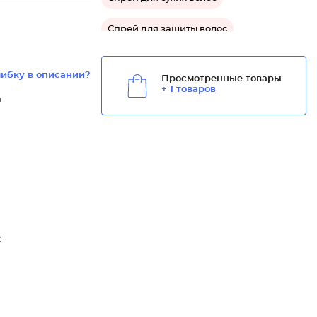
Спрей для защиты волос
Средство для укладки волос
ибку в описании?
Просмотренные товары
+ 1 товаров
Средство для блеска волос
а
Средство для гладкости волос
Средство для сухих волос
Средство для кудрявых волос
Средство для защиты волос
х