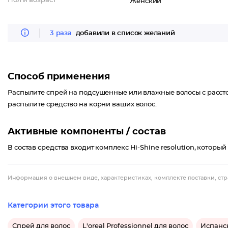
Пол и возраст
Женский
3 раза
добавили в список желаний
Способ применения
Распылите спрей на подсушенные или влажные волосы с расстоя
распылите средство на корни ваших волос.
Активные компоненты / состав
В состав средства входит комплекс Hi-Shine resolution, которы
Информация о внешнем виде, характеристиках, комплекте поставки, стр
Категории этого товара
Спрей для волос
L'oreal Professionnel для волос
Испанск