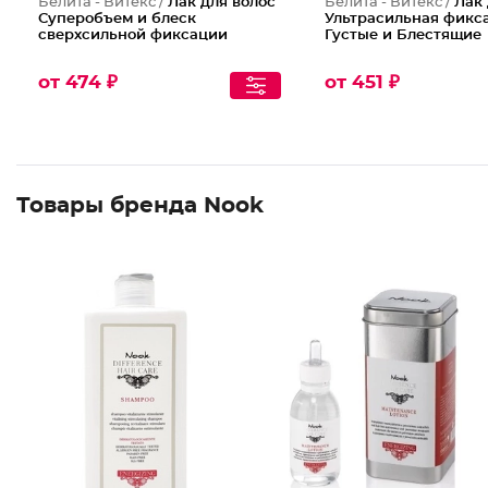
Белита - Витекс /
Лак для волос
Белита - Витекс /
Лак 
Суперобъем и блеск
Ультрасильная фикс
сверхсильной фиксации
Густые и Блестящие
от 474 ₽
от 451 ₽
Товары бренда Nook