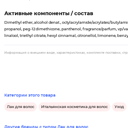
Активные компоненты / состав
Dimethyl ether, alcohol denat., octylacrylamide/acrylates/butyl
propanol, peg-12 dimethicone, panthenol, fragrance/parfum, vp/va 
linalool, triethyl citrate, hexyl cinnamal, citronellol, limonene, benzy
Информация о внешнем виде, характеристиках, комплекте поставки, стр
Категории этого товара
Лак для волос
Итальянская косметика для волос
Уход
Другие бренды с типом Лак для волос