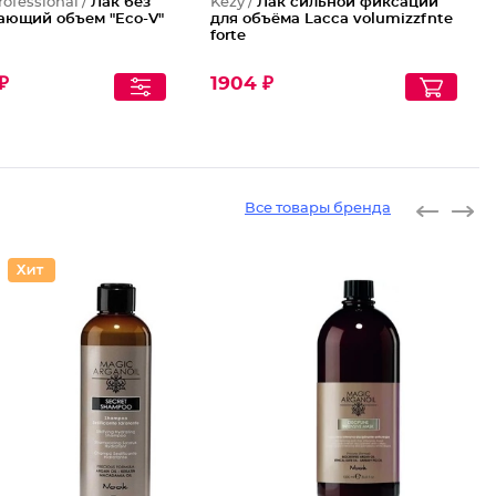
rofessional /
Лак без
Kezy /
Лак сильной фиксации
ающий объем "Eco-V"
для объёма Lacca volumizzfnte
forte
₽
1904 ₽
Все товары бренда