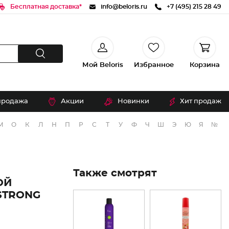
Бесплатная доставка*
info@beloris.ru
+7 (495) 215 28 49
Мой Beloris
Избранное
Корзина
продажа
Акции
Новинки
Хит продаж
М
О
К
Л
Н
П
Р
С
Т
У
Ф
Ч
Ш
Э
Ю
Я
№
Также смотрят
ОЙ
STRONG