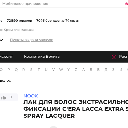
Мобильное приложение
ов
721890
товаров
7046
брендов из 74 стран
Пункты выдачи заказов
исконт
Косметика Белита
Рас
O
P
Q
R
S
T
U
V
W
Y
Z
А
Б
В
Д
З
И
 волос
NOOK
0
ЛАК ДЛЯ ВОЛОС ЭКСТРАСИЛЬН
ФИКСАЦИИ С'ERA LACCA EXTRA 
SPRAY LACQUER