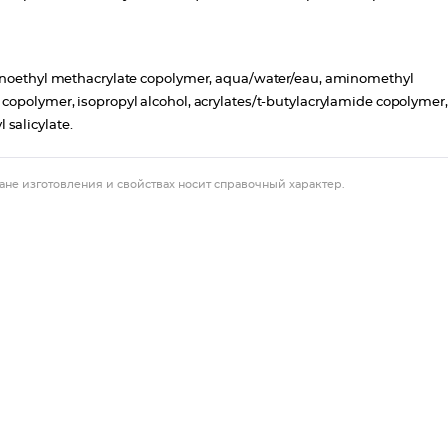
aminoethyl methacrylate copolymer, aqua/water/eau, aminomethyl
copolymer, isopropyl alcohol, acrylates/t-butylacrylamide copolymer,
l salicylate.
ане изготовления и свойствах носит справочный характер.