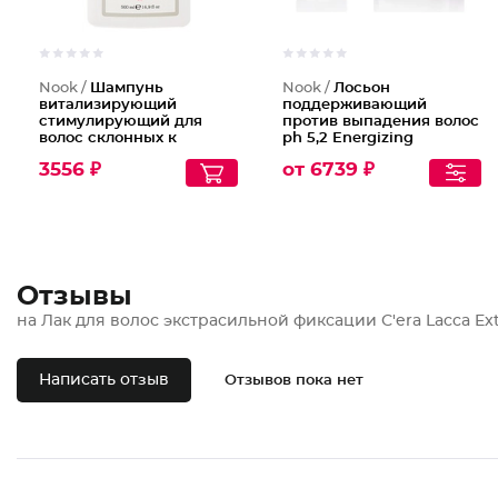
Nook /
Шампунь
Nook /
Лосьон
витализирующий
поддерживающий
стимулирующий для
против выпадения волос
волос склонных к
ph 5,2 Energizing
выпадению Energizing
Maintenance Lotion
3556 ₽
от 6739 ₽
Shampoo
Отзывы
на Лак для волос экстрасильной фиксации С'era Lacca Ext
Написать отзыв
Отзывов пока нет