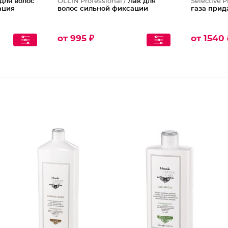
для волос
OLLIN Professional /
Лак для
Selective P
ация
волос сильной фиксации
газа прид
от 995 ₽
от 1540 