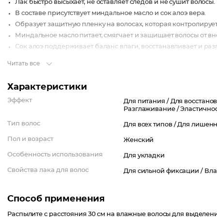
Лак быстро высыхает, не оставляет следов и не сушит волосы.
В составе присутствует миндальное масло и сок алоэ вера.
Образует защитную пленку на волосах, которая контролирует
Миндальное масло питает, смягчает и защищает волосы от в
Сок алоэ поддерживает баланс влаги, восстанавливает и раз
Читать все
Характеристики
Эффект
Для питания /
Для восстано
Разглаживание /
Эластичнос
Тип волос
Для всех типов /
Для лишенн
Пол и возраст
Женский
Особенность использования
Для укладки
Свойства лака для волос
Для сильной фиксации /
Вла
Способ применения
Распылите с расстояния 30 см на влажные волосы для выделени