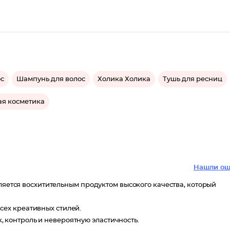
ос
Шампунь для волос
Холика Холика
Тушь для ресниц
ая косметика
Нашли ош
вляется восхитительным продуктом высокого качества, который
сех креативных стилей.
 контроль и невероятную эластичность.