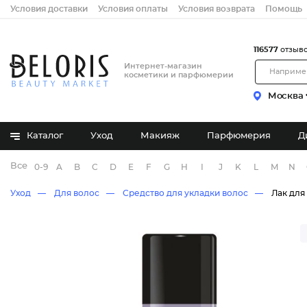
Условия доставки
Условия оплаты
Условия возврата
Помощь
116577
отзыв
Интернет-магазин
косметики и парфюмерии
Москва
Каталог
Уход
Макияж
Парфюмерия
Д
Все бренды
0-9
A
B
C
D
E
F
G
H
I
J
K
L
M
N
Уход
Для волос
Средство для укладки волос
Лак для