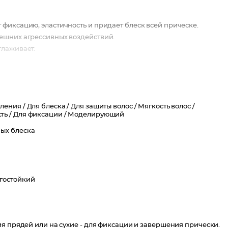
 фиксацию, эластичность и придает блеск всей прическе.
нешних агрессивных воздействий.
глаживает.
вления /
Для блеска /
Для защиты волос /
Мягкость волос /
ть /
Для фиксации /
Моделирующий
ых блеска
гостойкий
я прядей или на сухие - для фиксации и завершения прически.