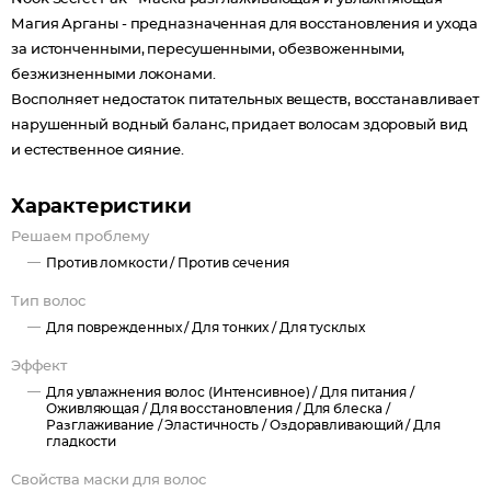
Магия Арганы - предназначенная для восстановления и ухода
за истонченными, пересушенными, обезвоженными,
безжизненными локонами.
Восполняет недостаток питательных веществ, восстанавливает
нарушенный водный баланс, придает волосам здоровый вид
и естественное сияние.
Характеристики
Решаем проблему
Против ломкости /
Против сечения
Тип волос
Для поврежденных /
Для тонких /
Для тусклых
Эффект
Для увлажнения волос (Интенсивное) /
Для питания /
Оживляющая /
Для восстановления /
Для блеска /
Разглаживание /
Эластичность /
Оздоравливающий /
Для
гладкости
Свойства маски для волос