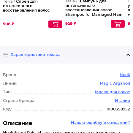
Tefia /
Шампунь для
Te
Tefia /
Спрей для
интенсивного
ув
интенсивного
восстановления волос
вь
восстановления волос
Shampoo for Damaged Hair,
мл
1000 мл
929 ₽
94
506 ₽
Характеристики товара
Бренд:
Nook
Линия:
Magic Arganoil
Тип:
Маска для волос
Страна бренда:
Италия
Код:
1000358952
Описание
Нашли ошибку в описании?
Nook Secret Pak - Маска разглаживающая и увлажняющая