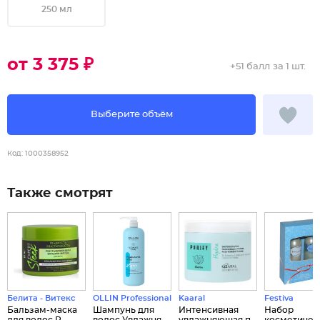
250 мл
от 3 375 ₽
+
51 балл
за 1 шт.
Выберите объём
Код:
1000358952
Также смотрят
Белита - Витекс
OLLIN Professional
Kaaral
Festiva
Бальзам-маска
Шампунь для
Интенсивная
Набор