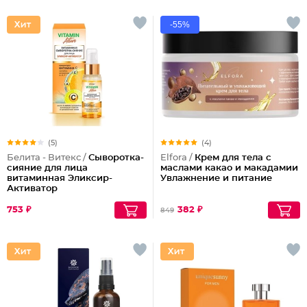
-55%
(5)
(4)
Белита - Витекс /
Сыворотка-
Elfora /
Крем для тела с
сияние для лица
маслами какао и макадамии
витаминная Эликсир-
Увлажнение и питание
Активатор
753 ₽
382 ₽
849