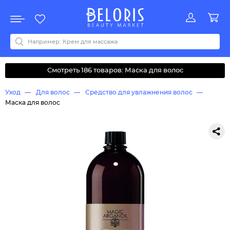
Распродажа
Акции
Новинки
Хит продаж
Все бренды
0-9
A
B
C
D
E
F
G
H
I
J
K
L
M
N
O
P
Q
R
S
T
U
V
W
Y
Z
А
Б
В
Д
З
И
М
О
К
Л
Н
П
Р
С
Т
У
Ф
Ч
Смотреть 186 товаров: Маска для волос
Уход
Для волос
Средство для увлажнения волос
Маска для волос