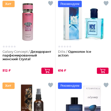
Рекомендуем
Galaxy Concept /
Дезодорант
Dilis /
Одеколон Ice
парфюмированный
action
женский Crystal
512 ₽
616 ₽
Рекомендуем