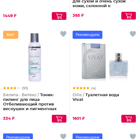
для сухой и очень сухой
кожи, склонной к
шелушениям Pharmacos
Panthenol Urea
365 ₽
1449 ₽
Рекомендуем
(93)
(4)
Белита - Витекс /
Тоник-
Dilis /
Туалетная вода
пилинг для лица
Vivat
Отбеливающий против
веснушек и пигментных
пятен
334 ₽
1601 ₽
Рекомендуем
Рекомендуем