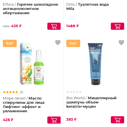
Elfora /
Горячее шоколадное
Dilis /
Туалетная вода
антицеллюлитное
Mila
обертывание
435 ₽
1488 ₽
1280
(1)
Bio World /
Мицеллярный
Море лечит /
Масло
шампунь-объем
спирулины для лица
keratrix+муцин
Лифтинг-эффект и
увлажнение
393 ₽
426 ₽