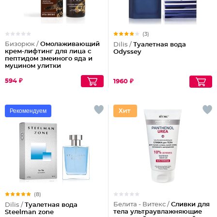
(3)
Бизорюк /
Омолаживающий
Dilis /
Туалетная вода
крем-лифтинг для лица с
Odyssey
пептидом змеиного яда и
муцином улитки
594 ₽
1960 ₽
Рекомендуем
(8)
Белита - Витекс /
Сливки для
Dilis /
Туалетная вода
тела ультраувлажняющие
Steelman zone