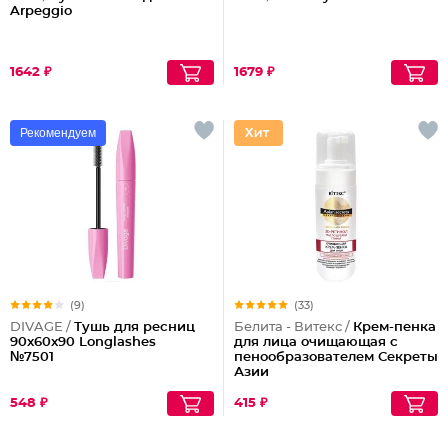
Arpeggio
1642 ₽
1679 ₽
Рекомендуем
(9)
(33)
DIVAGE /
Тушь для ресниц
Белита - Витекс /
Крем-пенка
90x60x90 Longlashes
для лица очищающая с
№7501
пенообразователем Секреты
Азии
548 ₽
415 ₽