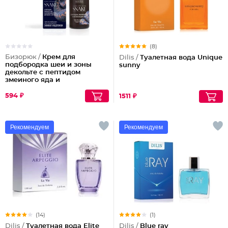
(8)
Бизорюк /
Крем для
Dilis /
Туалетная вода Unique
подбородка шеи и зоны
sunny
декольте с пептидом
змеиного яда и
антиоксидантами
594 ₽
1511 ₽
Рекомендуем
Рекомендуем
(14)
(1)
Dilis /
Туалетная вода Elite
Dilis /
Blue ray