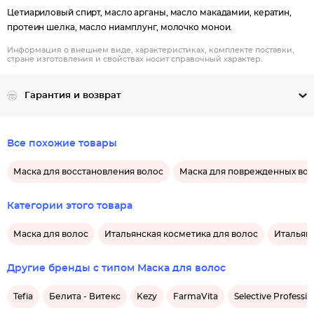
Цетиариловый спирт, масло арганы, масло макадамии, кератин,
протеин шелка, масло ниамплунг, молочко монои.
Информация о внешнем виде, характеристиках, комплекте поставки,
стране изготовления и свойствах носит справочный характер.
Гарантия и возврат
Все похожие товары
Маска для восстановления волос
Маска для поврежденных во
Категории этого товара
Маска для волос
Итальянская косметика для волос
Итальянс
Другие бренды с типом Маска для волос
Tefia
Белита - Витекс
Kezy
FarmaVita
Selective Professio