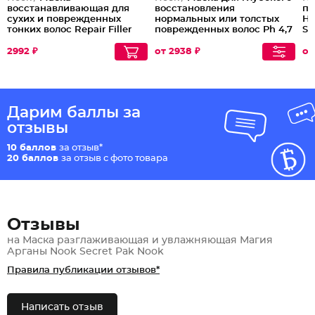
восстанавливающая для
восстановления
пе
сухих и поврежденных
нормальных или толстых
Ha
тонких волос Repair Filler
поврежденных волос Ph 4,7
S
Mask
Repair Damage
2992 ₽
от 2938 ₽
от
Дарим баллы за
отзывы
10 баллов
за отзыв*
20 баллов
за отзыв с фото товара
Отзывы
на Маска разглаживающая и увлажняющая Магия
Арганы Nook Secret Pak Nook
Правила публикации отзывов*
Написать отзыв