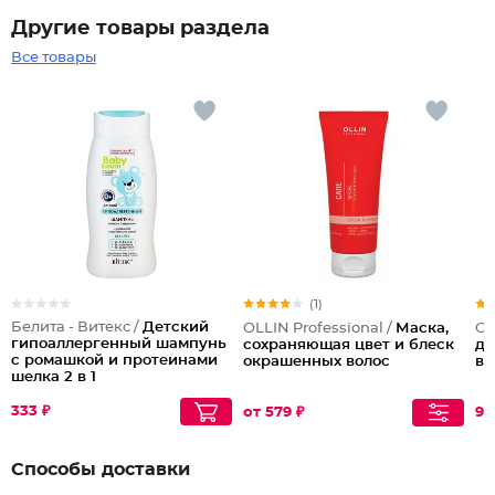
Другие товары раздела
Все товары
(1)
Белита - Витекс /
Детский
OLLIN Professional /
Маска,
OL
гипоаллергенный шампунь
сохраняющая цвет и блеск
дл
с ромашкой и протеинами
окрашенных волос
во
шелка 2 в 1
333 ₽
от 579 ₽
92
Способы доставки