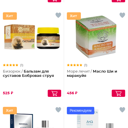
(1)
(1)
Бизорюк /
Бальзам для
Море лечит /
Масло Ши и
суставов Бобровая струя
маракуйя
525 ₽
456 ₽
Рекомендуем