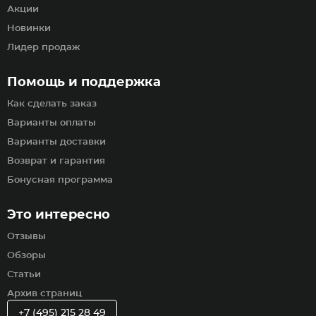
Акции
Новинки
Лидер продаж
Помощь и поддержка
Как сделать заказ
Варианты оплаты
Варианты доставки
Возврат и гарантия
Бонусная программа
Это интересно
Отзывы
Обзоры
Статьи
Архив страниц
+7 (495) 215 28 49