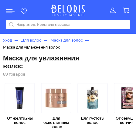
Распродажа
Акции
Новинки
Хит продаж
Все бренды
0-9
A
B
C
D
E
F
G
H
I
J
K
L
M
N
O
P
Q
R
S
T
U
V
W
Y
Z
А
Б
В
Д
З
И
М
О
К
Л
Н
П
Р
С
Т
У
Ф
Ч
Уход
Для волос
Маска для волос
Маска для увлажнения волос
Маска для увлажнения
волос
89 товаров
От желтизны
Для
Для густоты
От секущи
волос
осветленных
волос
кончико
волос