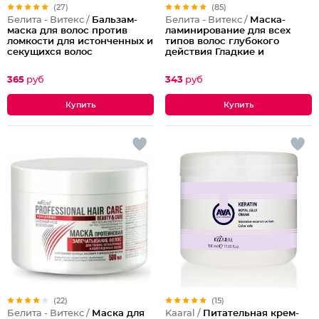
(27)
(85)
Белита - Витекс /
Бальзам-
Белита - Витекс /
Маска-
маска для волос против
ламинирование для всех
ломкости для истонченных и
типов волос глубокого
секущихся волос
действия Гладкие и
Ухоженные
365
руб
343
руб
(22)
(15)
Белита - Витекс /
Маска для
Kaaral /
Питательная крем-