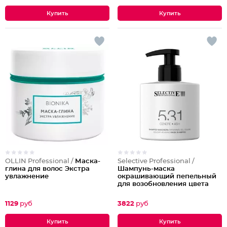
OLLIN Professional /
Маска-
Selective Professional /
глина для волос Экстра
Шампунь-маска
увлажнение
окрашивающий пепельный
для возобновления цвета
волос
1129
руб
3822
руб