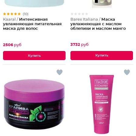
(10)
Barex Italiana /
Маска
Kaaral /
Интенсивная
увлажняющая с маслом
увлажняющая питательная
облепихи и маслом манго
маска для волос
3732
руб
2506
руб