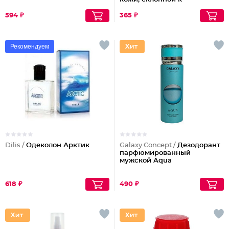
шелушениям Pharmacos
Panthenol Urea
594 ₽
365 ₽
Рекомендуем
Dilis /
Одеколон Арктик
Galaxy Concept /
Дезодорант
парфюмированный
мужской Aqua
618 ₽
490 ₽