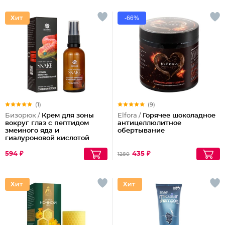
-66%
(1)
(9)
Бизорюк /
Крем для зоны
Elfora /
Горячее шоколадное
вокруг глаз с пептидом
антицеллюлитное
змеиного яда и
обертывание
гиалуроновой кислотой
594 ₽
435 ₽
1280