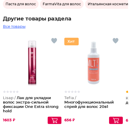
Паста для волос
FarmaVita для волос
Итальянская косметик
Другие товары раздела
Все товары
Lisap /
Лак для укладки
Tefia /
Ko
волос экстра-сильной
Многофункциональный
дл
фиксации One Extra strong
спрей для волос 20в1
hold
1603 ₽
656 ₽
66