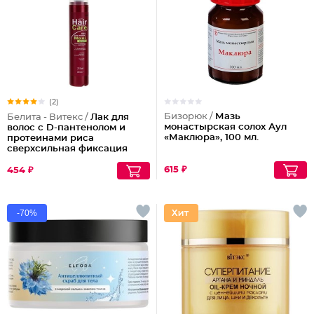
(2)
Бизорюк /
Мазь
Белита - Витекс /
Лак для
монастырская солох Аул
волос с D-пантенолом и
«Маклюра», 100 мл.
протеинами риса
сверхсильная фиксация
объем Maxi, 215 мл
615 ₽
454 ₽
-70%