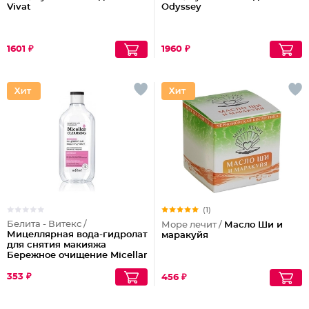
Vivat
Odyssey
1601 ₽
1960 ₽
(1)
Белита - Витекс /
Море лечит /
Масло Ши и
Мицеллярная вода-гидролат
маракуйя
для снятия макияжа
Бережное очищение Micellar
Cleansing
353 ₽
456 ₽