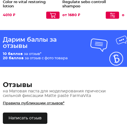
Color re-vital restoring
Regulate sebo controll
lotion
shampoo
4010 ₽
от 1680 ₽
от
Дарим баллы за
отзывы
10 баллов
за отзыв*
20 баллов
за отзыв с фото товара
Отзывы
на Матовая паста для моделирования прически
сильной фиксации Matte paste FarmaVita
Правила публикации отзывов*
Написать отзыв