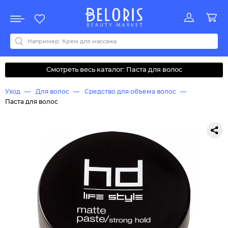
Распродажа
Акции
Новинки
Хит продаж
Все бренды
0-9
A
B
C
D
E
F
G
H
I
J
K
L
M
N
O
P
Q
R
S
T
U
V
W
Y
Z
А
Б
В
Д
З
И
М
О
К
Л
Н
П
Р
С
Т
У
Ф
Ч
Смотреть весь каталог: Паста для волос
Уход
Для волос
Средство для объема волос
Паста для волос