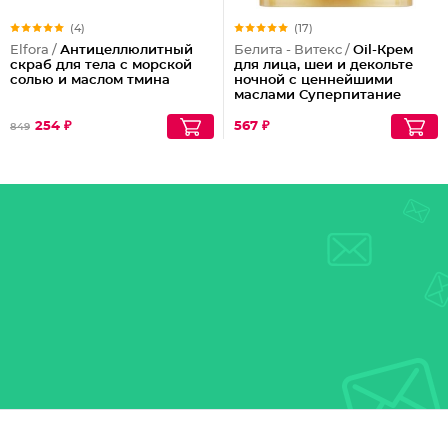
(4)
(17)
Elfora /
Антицеллюлитный
Белита - Витекс /
Oil-Крем
скраб для тела с морской
для лица, шеи и декольте
солью и маслом тмина
ночной с ценнейшими
маслами Суперпитание
Аргана и миндаль
254 ₽
567 ₽
849