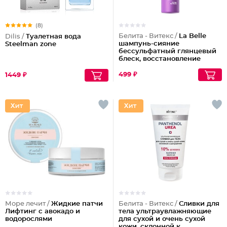
(8)
Белита - Витекс /
La Belle
Dilis /
Туалетная вода
шампунь-сияние
Steelman zone
бессульфатный глянцевый
блеск, восстановление
волос шелк+пептиды
499 ₽
1449 ₽
Море лечит /
Жидкие патчи
Белита - Витекс /
Сливки для
Лифтинг с авокадо и
тела ультраувлажняющие
водорослями
для сухой и очень сухой
кожи, склонной к