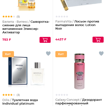
(5)
FarmaVita /
Лосьон против
Белита - Витекс /
Сыворотка-
выпадения волос Lotion
сияние для лица
Noir
витаминная Эликсир-
Активатор
4437 ₽
753 ₽
(3)
Galaxy Concept /
Дезодорант
Dilis /
Туалетная вода
парфюмированный
Individual platinum