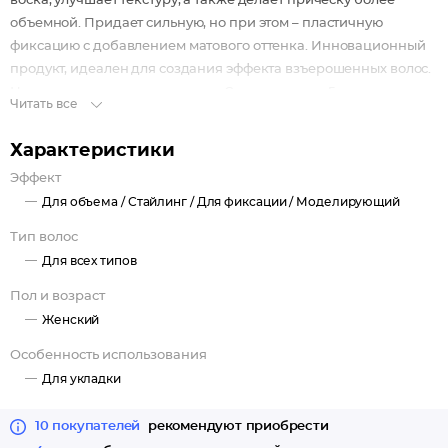
воска, улучшает текстуру, а также делает прическу более
объемной. Придает сильную, но при этом – пластичную
фиксацию с добавлением матового оттенка. Инновационный
продукт, идеален для создания эффекта взъерошенных волос.
Наносится с помощью пальцев. Срок годности: 5 лет с даты
Читать все
производства.
Характеристики
Эффект
Для объема /
Стайлинг /
Для фиксации /
Моделирующий
Тип волос
Для всех типов
Пол и возраст
Женский
Особенность использования
Для укладки
10 покупателей
рекомендуют приобрести