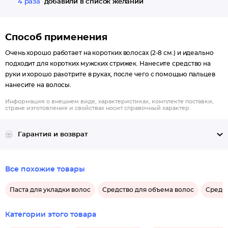
4 раза
добавили в список желаний
Способ применения
Очень хорошо работает на коротких волосах (2-8 см.) и идеально
подходит для коротких мужских стрижек. Нанесите средство на
руки и хорошо разотрите в руках, после чего с помощью пальцев
нанесите на волосы.
Информация о внешнем виде, характеристиках, комплекте поставки,
стране изготовления и свойствах носит справочный характер.
Гарантия и возврат
Все похожие товары
Паста для укладки волос
Средство для объема волос
Средст
Категории этого товара