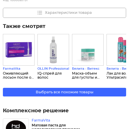
Код:
1000050731
Характеристики товара
Также смотрят
FarmaVita
OLLIN Professional
Белита - Витекс
Белита - Вит
Оживляющий
IQ-спрей для
Маска-объем
Лак для вол
лосьон после о...
волос
для густоты и...
Ультрасильн.
Выбрать все похожие товары
Комплексное решение
FarmaVita
Матовая паста для