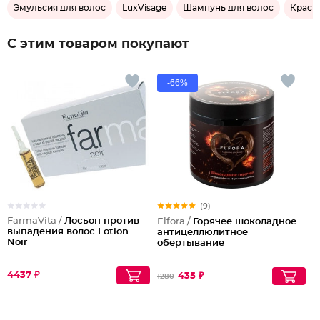
Эмульсия для волос
LuxVisage
Шампунь для волос
Краска
С этим товаром покупают
-66%
(9)
FarmaVita /
Лосьон против
Elfora /
Горячее шоколадное
выпадения волос Lotion
антицеллюлитное
Noir
обертывание
4437 ₽
435 ₽
1280