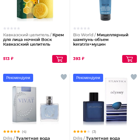
Кавказский целитель /
Крем
Bio World /
Мицеллярный
для лица ночной Воск
шампунь-объем
Кавказский целитель
keratrix+муцин
513 ₽
393 ₽
Рекомендуем
Рекомендуем
(4)
(3)
Dilis /
Туалетная вода
Dilis /
Туалетная вода