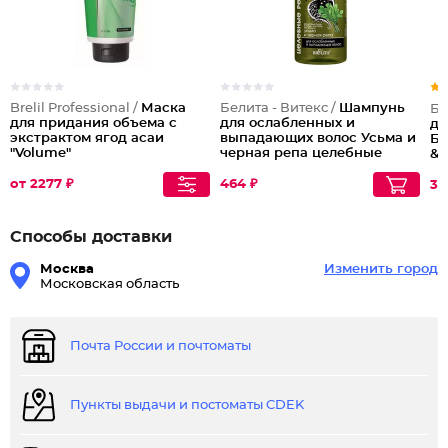
Brelil Professional /
Маска
Белита - Витекс /
Шампунь
Бе
для придания объема с
для ослабленных и
дл
экстрактом ягод асаи
выпадающих волос Усьма и
Бе
"Volume"
черная репа целебные
& 
решения
от 2277 ₽
464 ₽
35
Способы доставки
Москва
Изменить город
Московская область
Почта России и почтоматы
Пункты выдачи и постоматы CDEK