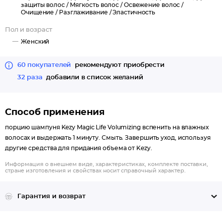
защиты волос /
Мягкость волос /
Освежение волос /
Очищение /
Разглаживание /
Эластичность
Пол и возраст
Женский
60 покупателей
рекомендуют приобрести
32 раза
добавили в список желаний
Способ применения
порцию шампуня Kezy Magic Life Volumizing вспенить на влажных
волосах и выдержать 1 минуту. Смыть. Завершить уход, используя
другие средства для придания объема от Kezy.
Информация о внешнем виде, характеристиках, комплекте поставки,
стране изготовления и свойствах носит справочный характер.
Гарантия и возврат