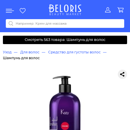
Распродажа
Акции
Новинки
Хит продаж
Все бренды
0-9
A
B
C
D
E
F
G
H
I
J
K
L
M
N
O
P
Q
R
S
T
U
V
W
Y
Z
А
Б
В
Д
З
И
М
О
К
Л
Н
П
Р
С
Т
У
Ф
Ч
Смотреть 563 товара: Шампунь для волос
Уход
Для волос
Средство для густоты волос
Шампунь для волос