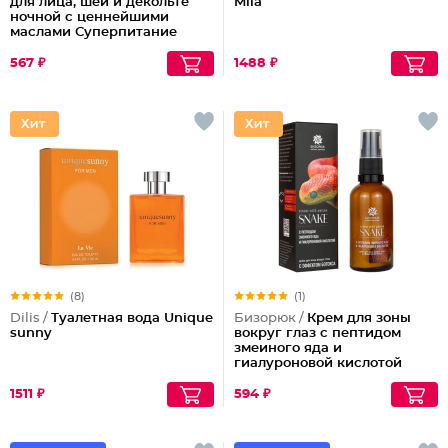
для лица, шеи и декольте
Mila
ночной с ценнейшими
маслами Суперпитание
Аргана и миндаль
567 ₽
1488 ₽
(8)
(1)
Dilis /
Туалетная вода Unique
Бизорюк /
Крем для зоны
sunny
вокруг глаз с пептидом
змеиного яда и
гиалуроновой кислотой
1511 ₽
594 ₽