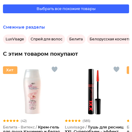
Выбрать все похожие товары
Смежные разделы
LuxVisage
Спрей для волос
Белита
Белорусская космети
С этим товаром покупают
(42)
(585)
Белита - Витекс /
Крем-гель
Luxvisage /
Тушь для ресниц
Бе
для душа Кашемир и белая
XXL Суперобъем - эффект
дл