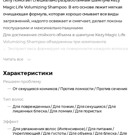
силу помогает специально разработанный шампунь Kezy
Magic Life Volumizing Shampoo. В его основе лежит мягкая
очищающая формула, которая хорошо смывает все виды
загрязнений, надолго освежает и смягчает, делает локоны
послушными и максимально пышными.
Для достижения стойкого объема в шампуне Kezy Magic Life
Volumizing Shampoo объединены три компонента:
Экстракт овса формирует на поверхности каждого волоска
утолщающий слой, который разглаживает и укрепляет
Читать все
кутикулу, делает пряди качественно гуще и эластичнее,
защищает от внешнего неблагоприятного воздействия.
Характеристики
Лецитин проникает глубоко в кортекс и уплотняет изнутри,
Решаем проблему
убирает пористость и повреждения структуры, сравнивает
От секущихся кончиков /
Против ломкости /
Против сечения
волоски по толщине от корней до кончиков, избавляет от
хрупкости и ломкости.
Тип волос
Витаминно-энергетический комплекс насыщает
Для поврежденных /
Для тонких /
Для секущихся /
Для
максимальным количеством минералов и питательных
лишенных блеска /
Для ломких /
Для пористых
веществ, работает как сильнейший антиоксидант и
Эффект
увлажнитель, позволяет забыть о сечении кончиков,
Для увлажнения волос (Интенсивное) /
Для питания /
наполняет мерцающим живым блеском.
Укрепляющий /
Для густоты /
Для объема /
Для блеска /
Для