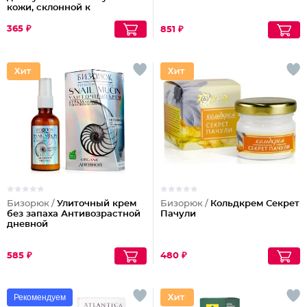
кожи, склонной к
шелушениям Pharmacos
Panthenol Urea
365 ₽
851 ₽
Бизорюк /
Улиточный крем
Бизорюк /
Кольдкрем Секрет
без запаха Антивозрастной
Пачули
дневной
585 ₽
480 ₽
Рекомендуем