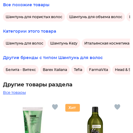
Все похожие товары
Шампунь для пористых волос
Шампунь для объема волос
Ш
Категории этого товара
Шампунь для волос
Шампунь Kezy
Итальянская косметика д
Другие бренды с типом Шампунь для волос
Белита - Витекс
Barex Italiana
Tefia
FarmaVita
Head & Sh
Другие товары раздела
Все товары