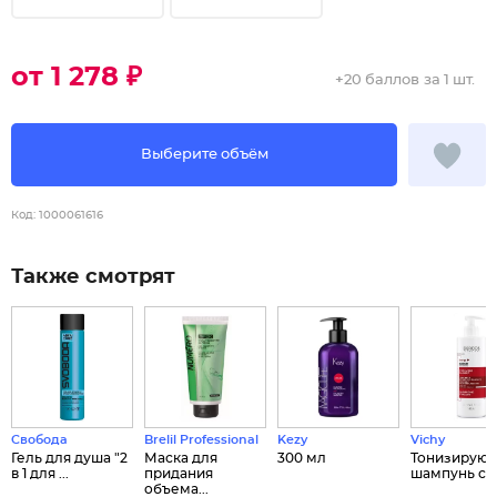
от 1 278 ₽
+
20 баллов
за 1 шт.
Выберите объём
Код:
1000061616
Также смотрят
Свобода
Brelil Professional
Kezy
Vichy
Гель для душа "2
Маска для
300 мл
Тонизирую
в 1 для ...
придания
шампунь с ам
объема...