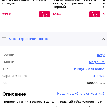
орхидея
накладных ресниц, Тон
то
Черный
Yo
337 ₽
439 ₽
30
Характеристики товара
Бренд:
Kezy
Линия:
Magic life
Тип:
Шампунь для волос
Страна бренда:
Италия
Код:
1000061616
Описание
Нашли ошибку в описании?
Подарить тонким волосам дополнительный объем, энергию и