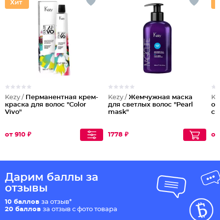
Kezy /
Перманентная крем-
Kezy /
Жемчужная маска
Ke
краска для волос "Color
для светлых волос "Pearl
ок
Vivo"
mask"
co
от 910 ₽
1778 ₽
от
Дарим баллы за
отзывы
10 баллов
за отзыв*
20 баллов
за отзыв с фото товара