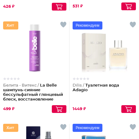
531 ₽
426 ₽
Рекомендуем
Белита - Витекс /
La Belle
Dilis /
Туалетная вода
шампунь-сияние
Adagio
бессульфатный глянцевый
блеск, восстановление
волос шелк+пептиды
499 ₽
1449 ₽
Рекомендуем