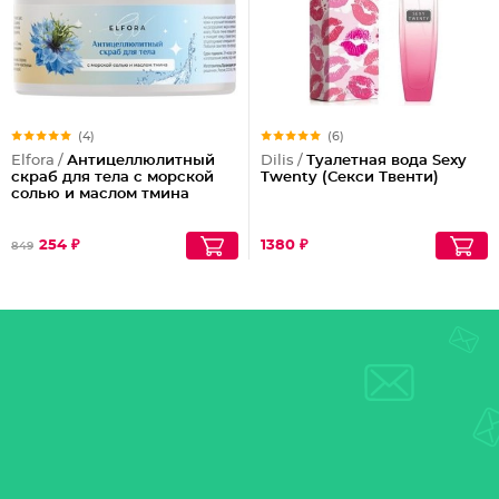
(4)
(6)
Elfora /
Антицеллюлитный
Dilis /
Туалетная вода Sexy
скраб для тела с морской
Twenty (Секси Твенти)
солью и маслом тмина
254 ₽
1380 ₽
849