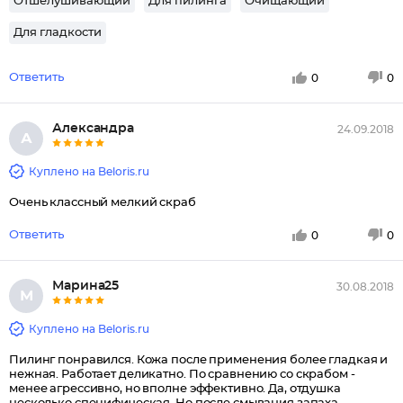
Отшелушивающий
Для пилинга
Очищающий
Для гладкости
Ответить
0
0
Александра
24.09.2018
А
Куплено на Beloris.ru
Очень классный мелкий скраб
Ответить
0
0
Марина25
30.08.2018
М
Куплено на Beloris.ru
Пилинг понравился. Кожа после применения более гладкая и
нежная. Работает деликатно. По сравнению со скрабом -
менее агрессивно, но вполне эффективно. Да, отдушка