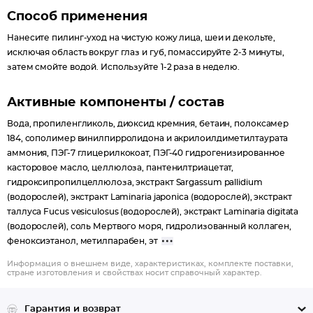
Способ применения
Нанесите пилинг-уход на чистую кожу лица, шеи и декольте,
исключая область вокруг глаз и губ, помассируйте 2-3 минуты,
затем смойте водой. Используйте 1-2 раза в неделю.
Активные компоненты / состав
Вода, пропиленгликоль, диоксид кремния, бетаин, полоксамер
184, сополимер винилпирролидона и акрилоилдиметилтаурата
аммония, ПЭГ-7 глицерилкокоат, ПЭГ-40 гидрогенизированное
касторовое масло, целлюлоза, пантенилтриацетат,
гидроксипропилцеллюлоза, экстракт Sargassum pallidium
(водорослей), экстракт Laminaria japonica (водорослей), экстракт
таллуса Fucus vesiculosus (водорослей), экстракт Laminaria digitata
(водорослей), соль Мертвого моря, гидролизованный коллаген,
феноксиэтанол, метилпарабен, эт
Информация о внешнем виде, характеристиках, комплекте поставки,
стране изготовления и свойствах носит справочный характер.
Гарантия и возврат