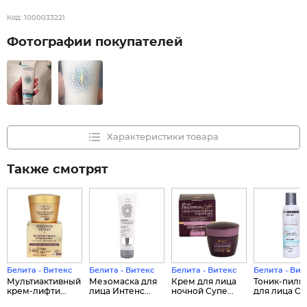
Код:
1000033221
Фотографии покупателей
Характеристики товара
Также смотрят
Белита - Витекс
Белита - Витекс
Белита - Витекс
Белита - Вит
Мультиактивный
Мезомаска для
Крем для лица
Тоник-пили
крем-лифти...
лица Интенс...
ночной Супе...
для лица Отб