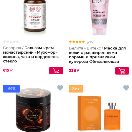
(215)
Бизорюк /
Бальзам-крем
Белита - Витекс /
Маска для
монастырский «Мухомор»
кожи с расширенными
живица, чага и кордицепс,
порами и признаками
стекло
купероза Обновляющая
615 ₽
336 ₽
-66%