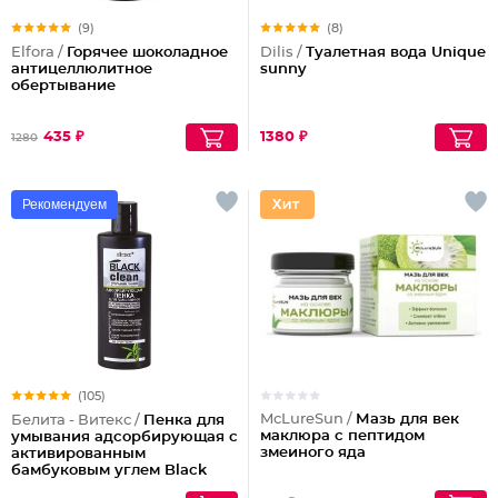
(9)
(8)
Elfora /
Горячее шоколадное
Dilis /
Туалетная вода Unique
антицеллюлитное
sunny
обертывание
435 ₽
1380 ₽
1280
Рекомендуем
(105)
McLureSun /
Мазь для век
Белита - Витекс /
Пенка для
маклюра с пептидом
умывания адсорбирующая с
змеиного яда
активированным
бамбуковым углем Black
Clean