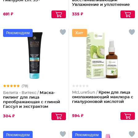
Гиалурон Lift 55+
восстанавливающий
Увлажнение и уплотнение
Морской Коллаген
691 ₽
335 ₽
Рекомендуем
(78)
McLureSun /
Крем для лица
Белита - Витекс /
Маска-
омолаживающий маклюра с
пилинг для лица
гиалуроновой кислотой
преображающая с глиной
Гассул и экстрактом
моринги Магия Марокко
594 ₽
304 ₽
Рекомендуем
Рекомендуем