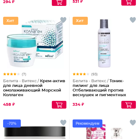
531 ₽
294 ₽
(7)
(93)
Белита - Витекс /
Крем-актив
Белита - Витекс /
Тоник-
для лица дневной
пилинг для лица
омолаживающий Морской
Отбеливающий против
Коллаген
веснушек и пигментных
пятен
458 ₽
334 ₽
-70%
Рекомендуем