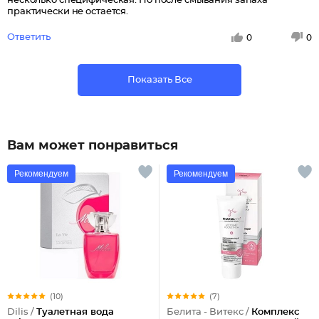
несколько специфическая. Но после смывания запаха
практически не остается.
Ответить
0
0
Показать Все
Вам может понравиться
Рекомендуем
Рекомендуем
(10)
(7)
Dilis /
Туалетная вода
Белита - Витекс /
Комплекс