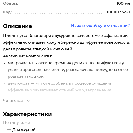
Объем:
100 мл
Код:
1000033221
Описание
Нашли ошибку в описании?
Пилинг-уход благодаря двухуровневой системе эксфолиации,
эффективно очищает кожу и бережно шлифует ее поверхность,
делая ровной, гладкой и сияющей.
Аквтивные компоненты:
микрочастицы оксида кремния деликатно шлифуют кожу,
удаляя ороговевшие клетки, разглаживают кожу, делают ее
ровной и гладкой,
целлюлоза — мягкий сорбент, в процессе очищения
эффективно захватывает кожный жир, загрязнения
и омертвевшие клетки кожи.
Читать все
Воздействие:
Характеристики
обновляет и восстанавливает клетки кожи,
увеличивает синтез коллагена и гиалуроновой кислоты,
По типу кожи
укрепляет кожу и повышает ее упругость,
Для жирной