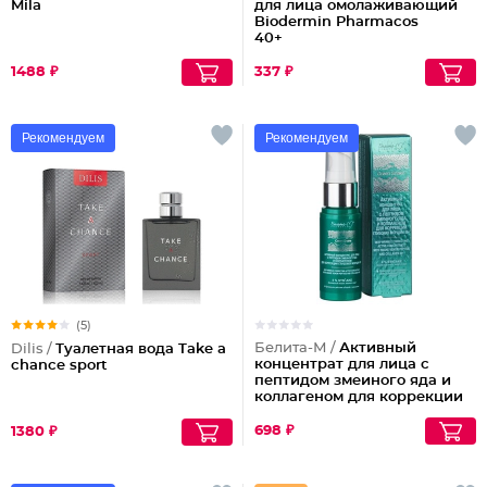
Mila
для лица омолаживающий
Biodermin Pharmacos
40+
1488 ₽
337 ₽
Рекомендуем
Рекомендуем
(5)
Белита-М /
Активный
Dilis /
Туалетная вода Take a
концентрат для лица с
chance sport
пептидом змеиного яда и
коллагеном для коррекции
глубоких морщин 50+
698 ₽
1380 ₽