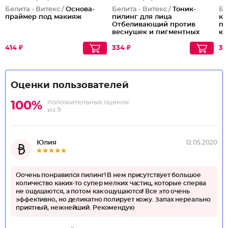
Белита - Витекс /
Основа-
Белита - Витекс /
Тоник-
Бе
праймер под макияж
пилинг для лица
ко
Отбеливающий против
по
веснушек и пигментных
ку
пятен
414 ₽
334 ₽
33
Оценки пользователей
положительных оценок
100%
из 9
Юлия
12.05.2020
Оочень понравился пилинг! В нем присутствует большое
количество каких-то супер мелких частиц, которые сперва
не ощущаются, а потом как ощущаются! Все это очень
эффективно, но деликатно полирует кожу. Запах нереально
приятный, нежнейший. Рекомендую