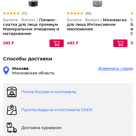
(23)
(88)
Белита - Витекс /
Пилинг-
Белита - Витекс /
Мезомаска
Бе
скатка для лица премиум
для лица Интенсивное
bo
Минеральное очищение и
омоложение
ин
матирование
Су
55
293 ₽
483 ₽
35
Способы доставки
Москва
Изменить город
Московская область
Почта России и почтоматы
Пункты выдачи и постоматы CDEK
Доставка курьером