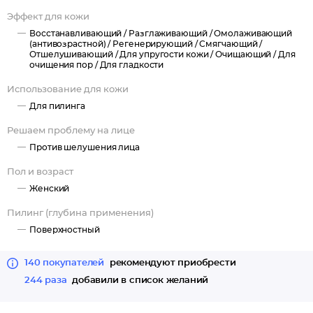
делает кожу идеально гладкой, придает ей ровный тон
Эффект для кожи
и сияние.
Восстанавливающий /
Разглаживающий /
Омолаживающий
(антивозрастной) /
Регенерирующий /
Смягчающий /
Активные компоненты: морской коллаген, бурые водоросли,
Отшелушивающий /
Для упругости кожи /
Очищающий /
Для
микрочастицы оксида кремния, целлюлоза, аллантоин
очищения пор /
Для гладкости
и бетаин.
Использование для кожи
Для пилинга
Решаем проблему на лице
Против шелушения лица
Пол и возраст
Женский
Пилинг (глубина применения)
Поверхностный
140 покупателей
рекомендуют приобрести
244 раза
добавили в список желаний