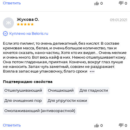
Ответить
0
0
Жукова О.
09.01.2021
Ж
Куплено на Beloris.ru
Если это пилинг, то очень деликатный, без кислот. В составе
кремовая масса, белая, и очень большое количество, так и
хочется сказать, нано-частиц. Хотя кто их видел... Очень мелкие
и очень много. Вот весь кайф в них. Нежно отшелушивает кожу.
Она потом гладенькая, приятная. Конечно, вокруг глаз лучше
не наносить. Запах чуть заметный, совсем не раздражает.
Взяла в запас еще упаковочку, благо сроки
Подтверждаю свойства
Отшелушивающий
Очищающий
Для гладкости
Для очищения пор
Для упругости кожи
Омолаживающий (антивозрастной)
Ответить
0
0