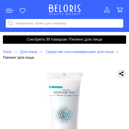
Распродажа
Акции
Новинки
Хит продаж
Все бренды
0-9
A
B
C
D
E
F
G
H
I
J
K
L
M
N
O
P
Q
R
S
T
U
V
W
Y
Z
А
Б
В
Д
З
И
М
О
К
Л
Н
П
Р
С
Т
У
Ф
Ч
Смотреть 39 товаров: Пилинг для лица
Уход
Для лица
Средство омолаживающее для лица
Пилинг для лица