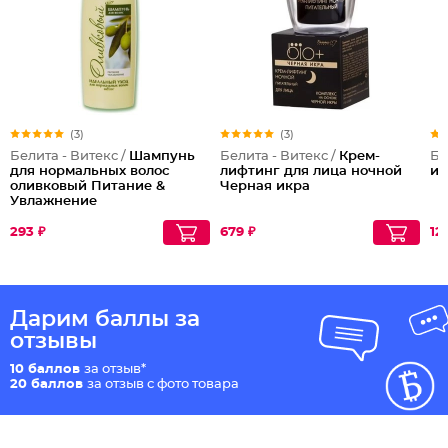
(3)
(3)
Белита - Витекс /
Шампунь
Белита - Витекс /
Крем-
Бе
для нормальных волос
лифтинг для лица ночной
и
оливковый Питание &
Черная икра
Увлажнение
293 ₽
679 ₽
12
Дарим баллы за
отзывы
10 баллов
за отзыв*
20 баллов
за отзыв с фото товара