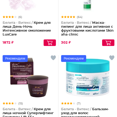
(6)
(64)
Белита - Витекс /
Крем для
Белита - Витекс /
Маска-
лица День-Ночь
пилинг для лица активная с
Интенсивное омоложение
фруктовыми кислотами Skin
LuxCare
aha clinic
1872 ₽
302 ₽
Рекомендуем
Рекомендуем
(15)
(7)
Белита - Витекс /
Крем для
Белита - Витекс /
Бальзам-
лица ночной Суперлифтинг
уход для волос