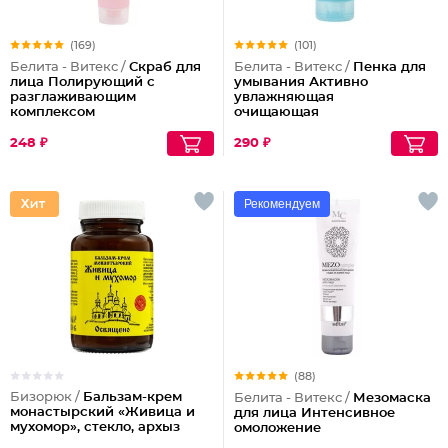
(169)
(101)
Белита - Витекс /
Скраб для
Белита - Витекс /
Пенка для
лица Полирующий c
умывания Активно
разглаживающим
увлажняющая
комплексом
очищающая
248 ₽
290 ₽
Рекомендуем
(88)
Бизорюк /
Бальзам-крем
Белита - Витекс /
Мезомаска
монастырский «Живица и
для лица Интенсивное
мухомор», стекло, архыз
омоложение