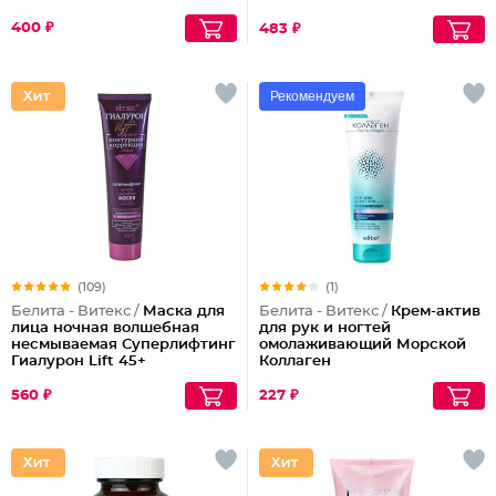
400 ₽
483 ₽
Рекомендуем
(109)
(1)
Белита - Витекс /
Маска для
Белита - Витекс /
Крем-актив
лица ночная волшебная
для рук и ногтей
несмываемая Суперлифтинг
омолаживающий Морской
Гиалурон Lift 45+
Коллаген
560 ₽
227 ₽