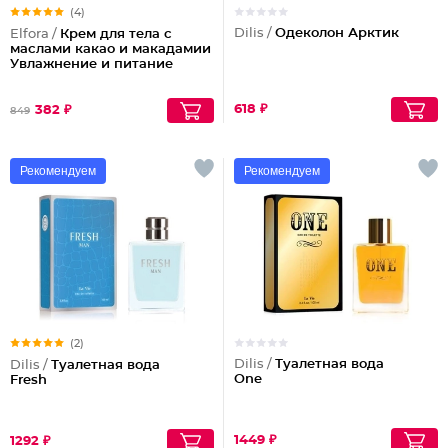
(4)
Dilis /
Одеколон Арктик
Elfora /
Крем для тела с
маслами какао и макадамии
Увлажнение и питание
618 ₽
382 ₽
849
Рекомендуем
Рекомендуем
(2)
Dilis /
Туалетная вода
Dilis /
Туалетная вода
One
Fresh
1449 ₽
1292 ₽