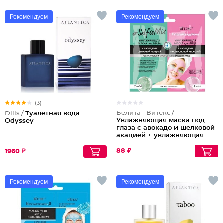
Рекомендуем
Рекомендуем
(3)
Белита - Витекс /
Dilis /
Туалетная вода
Увлажняющая маска под
Odyssey
глаза с авокадо и шелковой
акацией + увлажняющая
маска для лица с авокадо и
гиалуроновой кислотой
88 ₽
1960 ₽
Selfiemix
Рекомендуем
Рекомендуем