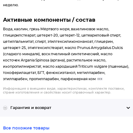
неделю.
Активные компоненты / состав
Вода, каолин, грязь Мёртвого моря, вазелиновое масло,
глицерилстеарат, цетерет-20, цетерет-12, цетеариловый спирт,
цетилпальмитат, спирт, этилгексилизононаноат, глицерин,
цетеарет-25, этилгексилстеарат, масло Prunus Amygdalus Dulcis
(сладкого миндаля), воск пчелиный синтетический, масло
косточек Argania Spinosa (аргана), растительное масло,
изопропилмиристат, масло зародышей Triticum vulgare (пшеницы),
токоферилацетат, БГТ, феноксиэтанол, метилпарабен,
этилпарабен, пропилпарабен, парфюмерная ком
Информация о внешнем виде, характеристиках, комплекте поставки,
стране изготовления и свойствах носит справочный характер.
Гарантия и возврат
Все похожие товары