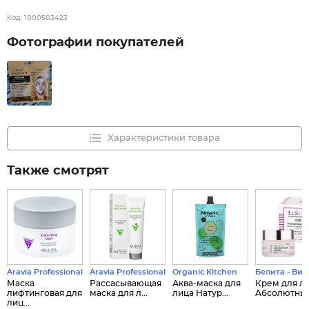
Код:
1000503423
Фотографии покупателей
Характеристики товара
Также смотрят
Aravia Professional
Aravia Professional
Organic Kitchen
Белита - Вит
Маска
Рассасывающая
Аква-маска для
Крем для л
лифтинговая для
маска для л...
лица Натур...
Абсолютный 
лиц...