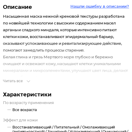
Описание
Нашли ошибку в описании?
Насыщенная маска нежной кремовой текстуры разработана
по новейшей технологии с высоким содержанием масел
арганы и сладкого миндаля, которые интенсивно питают
клетки кожи, восстанавливают эпидермальный барьер,
оказывают успокаивающее и ревитализирующее действие,
помогают замедлить процессы старения.
Белая глина и грязь Мертвого моря глубоко и бережно
очищают и освежают кожу, насыщают клетки уникальными
минералами и микроэлементами, улучшают цвет лица, делают
его овал более чётким.
Читать все
Упаковка: саше 2х7 мл, рассчитана на 2 применения.
Характеристики
По возрасту применения
Все возраста
Эффект для кожи
Восстанавливающий /
Питательный /
Омолаживающий
(антивозрастной) /
Защитный /
Успокаивающий /
Очищающий /