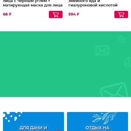
лица с черным углем +
змеиного яда и
матирующая маска для лица
гиалуроновой кислотой
с белой глиной Selfiemix
68 ₽
594 ₽
ДЛЯ ДАЧИ И
ОТДЫХ НА