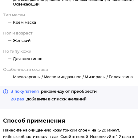
Освежающий
Тип маски
Крем маска
Пол и возраст
Женский
По типу кожи
Для всех типов
Особенности состава
Масло арганы /
Масло миндальное /
Минералы /
Белая глина
3 покупателя
рекомендуют приобрести
28 раз
добавили в список желаний
Способ применения
Нанесите на очищенную кожу тонким слоем на 15-20 минут,
избегая области вокруг глаз. Смойте водой. Используйте 1-2 раза в