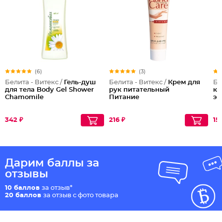
(6)
(3)
Белита - Витекс /
Гель-душ
Белита - Витекс /
Крем для
Бе
для тела Body Gel Shower
рук питательный
ко
Chamomile
Питание
эл
342 ₽
216 ₽
15
Дарим баллы за
отзывы
10 баллов
за отзыв*
20 баллов
за отзыв с фото товара