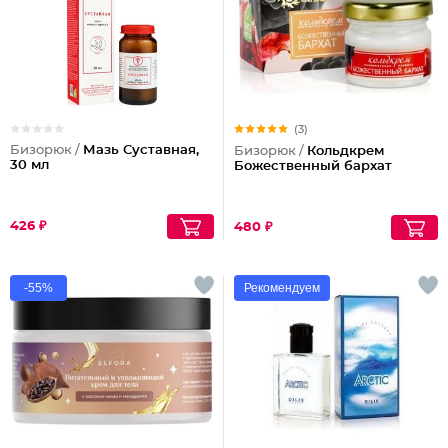
(3)
Бизорюк /
Мазь Суставная,
Бизорюк /
Кольдкрем
30 мл
Божественный бархат
426 ₽
480 ₽
-55%
Рекомендуем