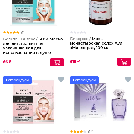
(1)
Бизорюк /
Мазь
Белита - Витекс /
SOS!-Маска
монастырская солох Аул
для лица защитная
«Маклюра», 100 мл.
увлажняющая для
использования в душе
615 ₽
66 ₽
Рекомендуем
Рекомендуем
(14)