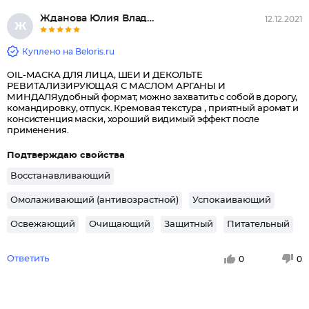
Жданова Юлия Владимировна, Мос...
12.12.2021
Ж
Куплено на Beloris.ru
OIL-МАСКА ДЛЯ ЛИЦА, ШЕИ И ДЕКОЛЬТЕ
РЕВИТАЛИЗИРУЮЩАЯ С МАСЛОМ АРГАНЫ И
МИНДАЛЯудобный формат, можно захватить с собой в дорогу,
командировку, отпуск. Кремовая текстура , приятный аромат и
консистенция маски, хороший видимый эффект после
применения.
Подтверждаю свойства
Восстанавливающий
Омолаживающий (антивозрастной)
Успокаивающий
Освежающий
Очищающий
Защитный
Питательный
Ответить
0
0