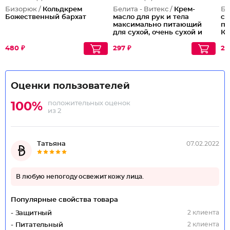
Бизорюк /
Кольдкрем
Белита - Витекс /
Крем-
Бе
Божественный бархат
масло для рук и тела
ск
максимально питающий
п
для сухой, очень сухой и
Ко
атопичной кожи
480 ₽
297 ₽
23
Оценки пользователей
положительных оценок
100%
из 2
Татьяна
07.02.2022
В любую непогоду освежит кожу лица.
Популярные свойства товара
2 клиента
- Защитный
2 клиента
- Питательный