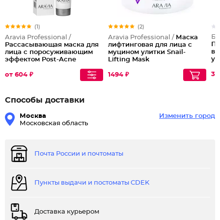
(1)
(2)
Бе
Aravia Professional /
Aravia Professional /
Маска
Пи
Рассасывающая маска для
лифтинговая для лица с
во
лица с поросуживающим
муцином улитки Snail-
уп
эффектом Post-Acne
Lifting Mask
Ги
Balance
39
от 604 ₽
1494 ₽
Способы доставки
Москва
Изменить город
Московская область
Почта России и почтоматы
Пункты выдачи и постоматы CDEK
Доставка курьером