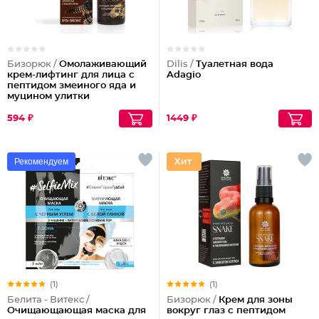
Бизорюк /
Омолаживающий
Dilis /
Туалетная вода
крем-лифтинг для лица с
Adagio
пептидом змеиного яда и
муцином улитки
594 ₽
1449 ₽
Рекомендуем
(1)
(1)
Белита - Витекс /
Бизорюк /
Крем для зоны
Очищающающая маска для
вокруг глаз с пептидом