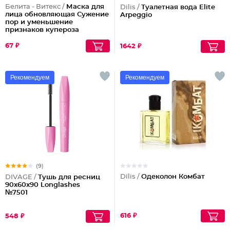
Белита - Витекс /
Маска для
Dilis /
Туалетная вода Elite
лица обновляющая Сужение
Arpeggio
пор и уменьшение
признаков купероза
67 ₽
1642 ₽
Рекомендуем
Рекомендуем
(9)
Dilis /
Одеколон Комбат
DIVAGE /
Тушь для ресниц
90x60x90 Longlashes
№7501
616 ₽
548 ₽