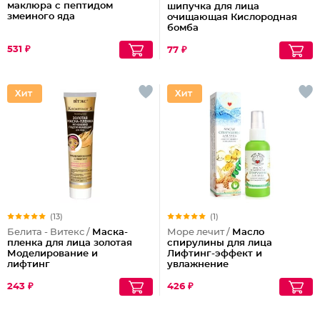
маклюра с пептидом
шипучка для лица
змеиного яда
очищающая Кислородная
бомба
531 ₽
77 ₽
(13)
(1)
Белита - Витекс /
Маска-
Море лечит /
Масло
пленка для лица золотая
спирулины для лица
Моделирование и
Лифтинг-эффект и
лифтинг
увлажнение
243 ₽
426 ₽