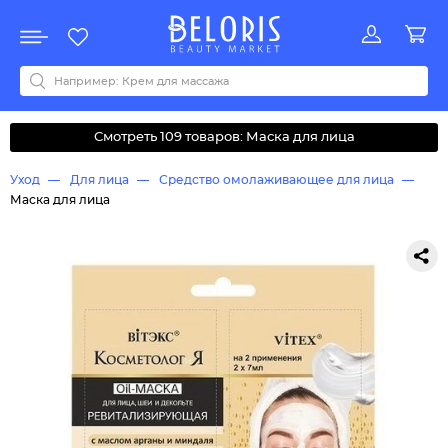
Распродажа
Акции
Новинки
Хит продаж
Все бренды
0-9
A
B
C
D
E
F
G
H
I
J
K
L
M
N
O
P
Q
R
S
T
U
V
W
Y
Z
А
Б
В
Д
З
И
М
О
К
Л
Н
П
Р
С
Т
У
Ф
Ч
Смотреть 109 товаров: Маска для лица
Уход
Для лица
Средство омолаживающее для лица
Маска для лица