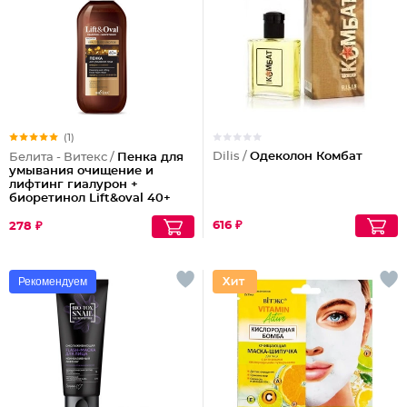
(1)
Dilis /
Одеколон Комбат
Белита - Витекс /
Пенка для
умывания очищение и
лифтинг гиалурон +
биоретинол Lift&oval 40+
616 ₽
278 ₽
Рекомендуем