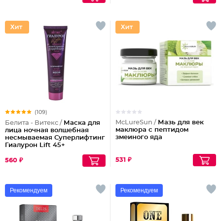
(109)
McLureSun /
Мазь для век
Белита - Витекс /
Маска для
маклюра с пептидом
лица ночная волшебная
змеиного яда
несмываемая Суперлифтинг
Гиалурон Lift 45+
531 ₽
560 ₽
Рекомендуем
Рекомендуем