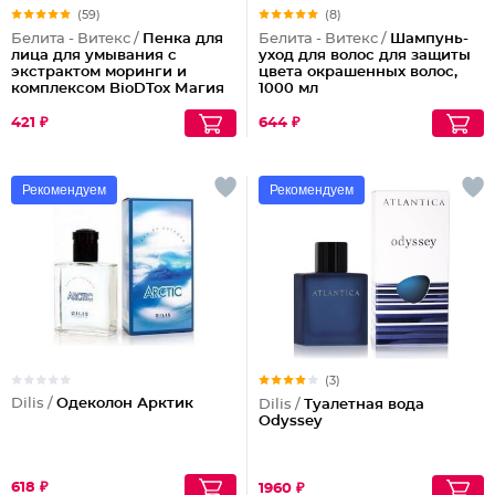
(59)
(8)
Белита - Витекс /
Пенка для
Белита - Витекс /
Шампунь-
лица для умывания с
уход для волос для защиты
экстрактом моринги и
цвета окрашенных волос,
комплексом BioDTox Магия
1000 мл
Марокко
421 ₽
644 ₽
Рекомендуем
Рекомендуем
(3)
Dilis /
Одеколон Арктик
Dilis /
Туалетная вода
Odyssey
618 ₽
1960 ₽