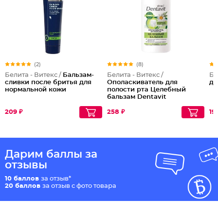
(2)
(8)
Белита - Витекс /
Бальзам-
Белита - Витекс /
Бе
сливки после бритья для
Ополаскиватель для
дл
нормальной кожи
полости рта Целебный
бальзам Dentavit
209 ₽
258 ₽
19
Дарим баллы за
отзывы
10 баллов
за отзыв*
20 баллов
за отзыв с фото товара