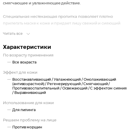
смягчающее и увлажняющее действие.
Специальная нестекающая пропитка позволяет плотно
прилегать маске к коже и придает лицу свежий и сияющий
вид.
Читать все
Характеристики
По возрасту применения
Все возраста
Эффект для кожи
Восстанавливающий /
Увлажняющий /
Омолаживающий
(антивозрастной) /
Регенерирующий /
Смягчающий /
Противовоспалительный /
Освежающий /
С эффектом сияния
/
Выравнивающий
Использование для кожи
Для пилинга
Решаем проблему на лице
Против морщин