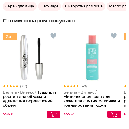
Скраб для лица
LuxVisage
Сыворотка для лица
Масло для
С этим товаром покупают
(183)
(40)
Белита - Витекс /
Тушь для
Белита - Витекс /
Бе
ресниц для объема и
Мицеллярная вода для
ре
удлинения Королевский
кожи для снятия макияжа и
ре
объем
тонизирования кожи
ма
Бережный уход
556 ₽
355 ₽
63