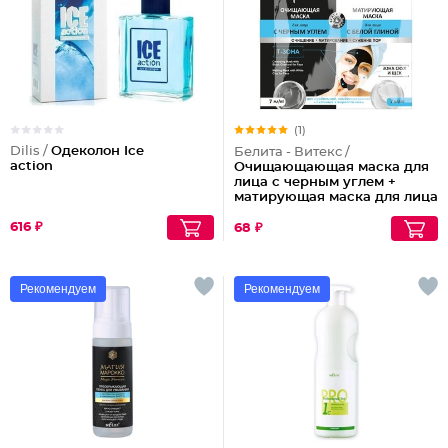
(1)
Dilis /
Одеколон Ice
Белита - Витекс /
action
Очищающающая маска для
лица с черным углем +
матирующая маска для лица
с белой глиной Selfiemix
616 ₽
68 ₽
Рекомендуем
Рекомендуем