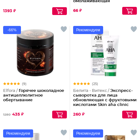
омолаживающая
66 ₽
1393 ₽
-66%
Рекомендуем
(9)
(25)
Elfora /
Горячее шоколадное
Белита - Витекс /
Экспресс-
антицеллюлитное
сыворотка для лица
обертывание
обновляющая с фруктовыми
кислотами Skin aha clinic
435 ₽
260 ₽
1280
Рекомендуем
Рекомендуем