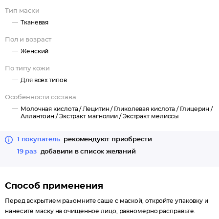
Тип маски
Тканевая
Пол и возраст
Женский
По типу кожи
Для всех типов
Особенности состава
Молочная кислота /
Лецитин /
Гликолевая кислота /
Глицерин /
Аллантоин /
Экстракт магнолии /
Экстракт мелиссы
1 покупатель
рекомендуют приобрести
19 раз
добавили в список желаний
Способ применения
Перед вскрытием разомните саше с маской, откройте упаковку и
нанесите маску на очищенное лицо, равномерно расправьте.