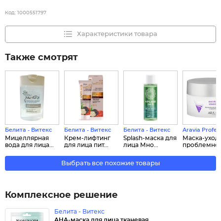
Код:
1000551797
Характеристики товара
Также смотрят
Белита - Витекс
Белита - Витекс
Белита - Витекс
Aravia Profes
Мицеллярная
Крем-лифтинг
Splash-маска для
Маска-уход
вода для лица...
для лица пит...
лица Мно...
проблемной.
Выбрать все похожие товары
Комплексное решение
Белита - Витекс
AHA-маска для лица тканевая