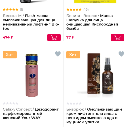
(1)
(19)
Белита-М /
Flash-маска
Белита - Витекс /
Маска-
омолаживающая для лица
шипучка для лица
неинвазивный лифтинг Bio-
очищающая Кислородная
tox
бомба
474 ₽
77 ₽
Galaxy Concept /
Дезодорант
Бизорюк /
Омолаживающий
парфюмированный
крем-лифтинг для лица с
женский Your WAY
пептидом змеиного яда и
муцином улитки