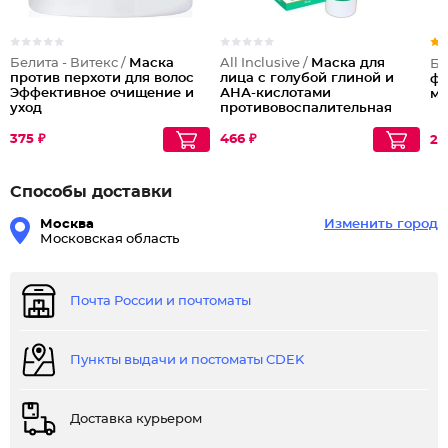
Белита - Витекс /
Маска
All Inclusive /
Маска для
Бе
против перхоти для волос
лица с голубой глиной и
фи
Эффективное очищение и
АНА-кислотами
ма
уход
противовоспалительная
очищающая Detox Forte
375 ₽
466 ₽
23
Способы доставки
Москва
Изменить город
Московская область
Почта России и почтоматы
Пункты выдачи и постоматы CDEK
Доставка курьером