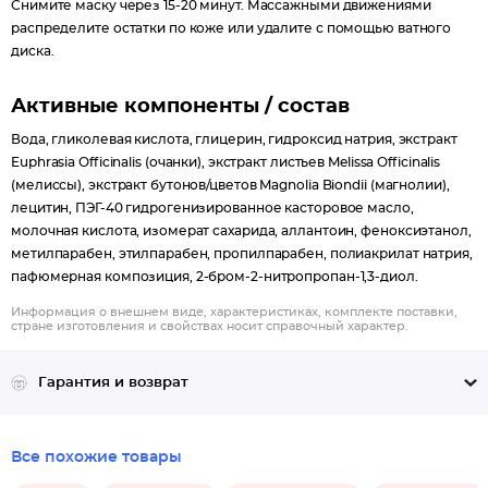
Снимите маску через 15-20 минут. Массажными движениями
распределите остатки по коже или удалите с помощью ватного
диска.
Активные компоненты / состав
Вода, гликолевая кислота, глицерин, гидроксид натрия, экстракт
Euphrasia Officinalis (очанки), экстракт листьев Melissa Officinalis
(мелиссы), экстракт бутонов/цветов Magnolia Biondii (магнолии),
лецитин, ПЭГ-40 гидрогенизированное касторовое масло,
молочная кислота, изомерат сахарида, аллантоин, феноксиэтанол,
метилпарабен, этилпарабен, пропилпарабен, полиакрилат натрия,
пафюмерная композиция, 2-бром-2-нитропропан-1,3-диол.
Информация о внешнем виде, характеристиках, комплекте поставки,
стране изготовления и свойствах носит справочный характер.
Гарантия и возврат
Все похожие товары