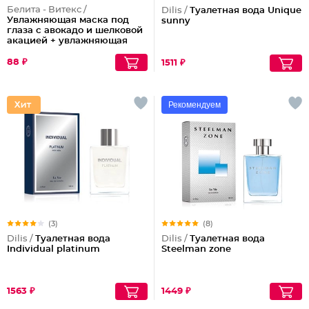
Белита - Витекс /
Dilis /
Туалетная вода Unique
Увлажняющая маска под
sunny
глаза с авокадо и шелковой
акацией + увлажняющая
маска для лица с авокадо и
гиалуроновой кислотой
88 ₽
1511 ₽
Selfiemix
Рекомендуем
(3)
(8)
Dilis /
Туалетная вода
Dilis /
Туалетная вода
Individual platinum
Steelman zone
1563 ₽
1449 ₽