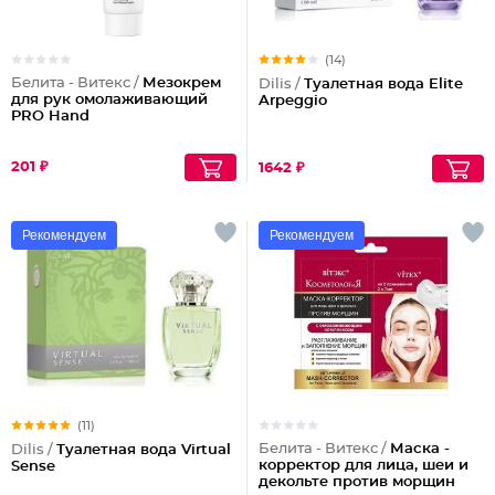
(14)
Белита - Витекс /
Мезокрем
Dilis /
Туалетная вода Elite
для рук омолаживающий
Arpeggio
PRO Hand
201 ₽
1642 ₽
Рекомендуем
Рекомендуем
(11)
Белита - Витекс /
Маска -
Dilis /
Туалетная вода Virtual
корректор для лица, шеи и
Sense
декольте против морщин