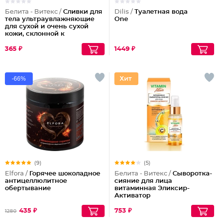
Белита - Витекс /
Сливки для
Dilis /
Туалетная вода
тела ультраувлажняющие
One
для сухой и очень сухой
кожи, склонной к
шелушениям Pharmacos
Panthenol Urea
365 ₽
1449 ₽
-66%
(9)
(5)
Elfora /
Горячее шоколадное
Белита - Витекс /
Сыворотка-
антицеллюлитное
сияние для лица
обертывание
витаминная Эликсир-
Активатор
435 ₽
753 ₽
1280