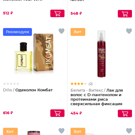
512 ₽
548 ₽
Рекомендуем
(2)
Dilis /
Одеколон Комбат
Белита - Витекс /
Лак для
волос с D-пантенолом и
протеинами риса
сверхсильная фиксация
объем Maxi, 215 мл
616 ₽
454 ₽