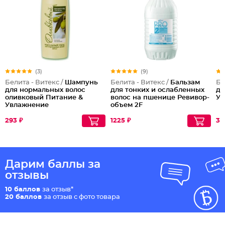
(3)
(9)
Белита - Витекс /
Шампунь
Белита - Витекс /
Бальзам
Бе
для нормальных волос
для тонких и ослабленных
ду
оливковый Питание &
волос на пшенице Ревивор-
Ув
Увлажнение
объем 2F
293 ₽
1225 ₽
30
Дарим баллы за
отзывы
10 баллов
за отзыв*
20 баллов
за отзыв с фото товара