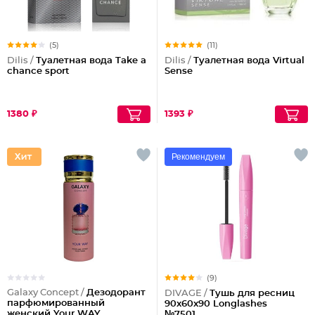
(5)
(11)
Dilis /
Туалетная вода Take a
Dilis /
Туалетная вода Virtual
chance sport
Sense
1380 ₽
1393 ₽
Рекомендуем
(9)
Galaxy Concept /
Дезодорант
DIVAGE /
Тушь для ресниц
парфюмированный
90x60x90 Longlashes
женский Your WAY
№7501