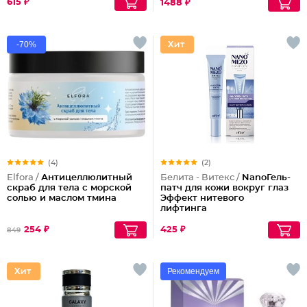
615 ₽
1488 ₽
-70%
(4)
(2)
Elfora /
Антицеллюлитный
Белита - Витекс /
NanoГель-
скраб для тела с морской
патч для кожи вокруг глаз
солью и маслом тмина
Эффект нитевого
лифтинга
254 ₽
425 ₽
849
Рекомендуем