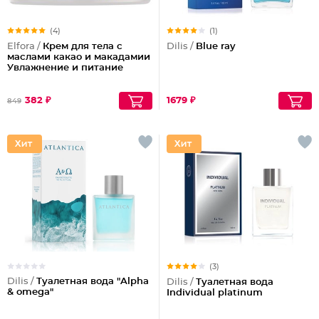
(4)
(1)
Elfora /
Крем для тела с
Dilis /
Blue ray
маслами какао и макадамии
Увлажнение и питание
382 ₽
1679 ₽
849
(3)
Dilis /
Туалетная вода "Alpha
Dilis /
Туалетная вода
& omega"
Individual platinum