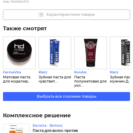
Код:
1000554572
Характеристики товара
Также смотрят
FarmaVita
Klatz
Kondor
Klatz
Матовая паста
Зубная паста для
Паста
Зубная паст
для моделир...
чувствит...
полуматовая для
мужчин Д...
укл...
Выбрать все похожие товары
Комплексное решение
Белита - Витекс
Паста для волос против