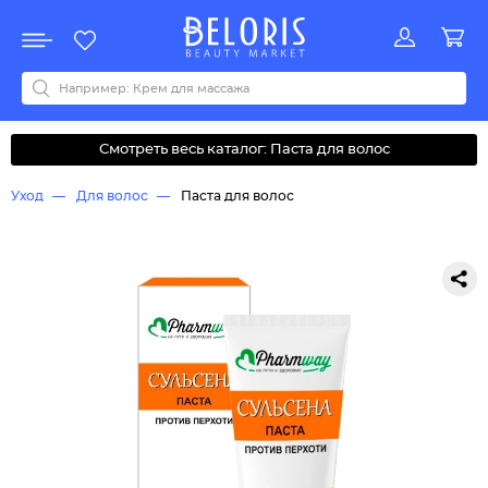
Распродажа
Акции
Новинки
Хит продаж
Все бренды
0-9
A
B
C
D
E
F
G
H
I
J
K
L
M
N
O
P
Q
R
S
T
U
V
W
Y
Z
А
Б
В
Д
З
И
М
О
К
Л
Н
П
Р
С
Т
У
Ф
Ч
Смотреть весь каталог: Паста для волос
Уход
Для волос
Паста для волос