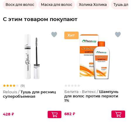
Воск для волос
Маска для волос
Холика Холика
Тушь для
С этим товаром покупают
(9)
Белита - Витекс /
Шампунь
Relouis /
Тушь для ресниц
для волос против перхоти
суперобъемная
1%
682 ₽
428 ₽