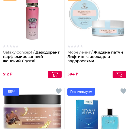
Galaxy Concept /
Дезодорант
Море лечит /
Жидкие патчи
парфюмированный
Лифтинг с авокадо и
женский Crystal
водорослями
512 ₽
594 ₽
-55%
Рекомендуем