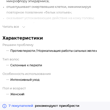
микрофлору эпидермиса;
отшелушивает омертвевшие клетки, минимизируя
повторное появление «белых хлопьев»;
оказывает успокаивающее действие на кожу головы;
нормализует избыточное выделение кожного сала;
Читать все
предотвращает деструктивные процессы в волосяных
луковицах.
Характеристики
Решаем проблему
Против перхоти /
Нормализация работы сальных желез
Тип волос
Склонные к перхоти
Особенность использования
Интенсивный уход
Пол и возраст
Женский
7 покупателей
рекомендуют приобрести