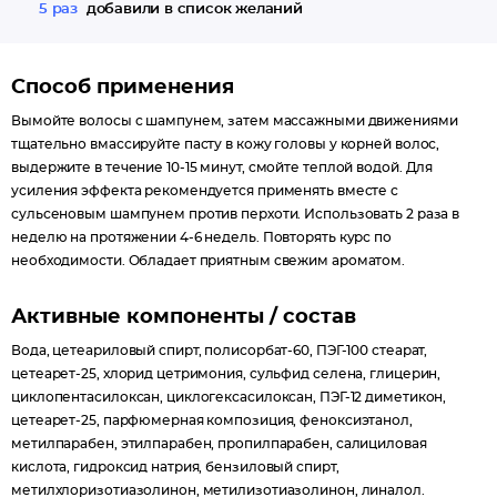
5 раз
добавили в список желаний
Способ применения
Вымойте волосы с шампунем, затем массажными движениями
тщательно вмассируйте пасту в кожу головы у корней волос,
выдержите в течение 10-15 минут, смойте теплой водой. Для
усиления эффекта рекомендуется применять вместе с
сульсеновым шампунем против перхоти. Использовать 2 раза в
неделю на протяжении 4-6 недель. Повторять курс по
необходимости. Обладает приятным свежим ароматом.
Активные компоненты / состав
Вода, цетеариловый спирт, полисорбат-60, ПЭГ-100 стеарат,
цетеарет-25, хлорид цетримония, сульфид селена, глицерин,
циклопентасилоксан, циклогексасилоксан, ПЭГ-12 диметикон,
цетеарет-25, парфюмерная композиция, феноксиэтанол,
метилпарабен, этилпарабен, пропилпарабен, салициловая
кислота, гидроксид натрия, бензиловый спирт,
метилхлоризотиазолинон, метилизотиазолинон, линалол.