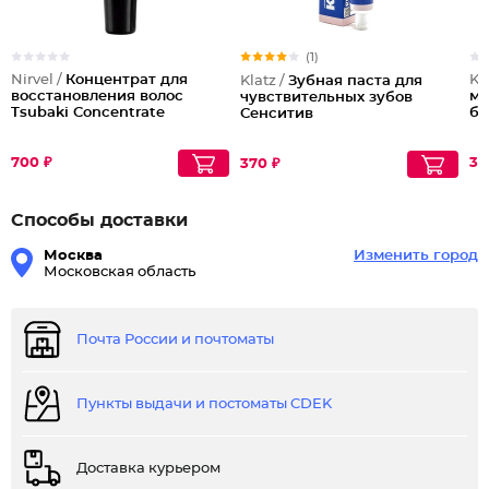
(1)
Nirvel /
Концентрат для
Kl
Klatz /
Зубная паста для
восстановления волос
му
чувствительных зубов
Tsubaki Concentrate
бе
Сенситив
700 ₽
35
370 ₽
Способы доставки
Москва
Изменить город
Московская область
Почта России и почтоматы
Пункты выдачи и постоматы CDEK
Доставка курьером