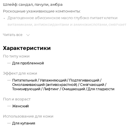
Шлейф: сандал, пачули, амбра
Роскошные ухаживающие компоненты:
Драгоценное абиссинское масло глубоко питает клетки
витаминами, антиоксидантами и аминокислотами, смягчает
и разглаживает кожу, возвращает ей атласную гладкость,
Читать все
мягкость и бархатистость.
Омега-комплекс оказывает антивозрастное,
Характеристики
разглаживающее и подтягивающее действие, превосходно
По типу кожи
увлажняет и тонизирует кожу.
Для проблемной
Эффект для кожи
Питательный /
Увлажняющий /
Подтягивающий /
Омолаживающий (антивозрастной) /
Смягчающий /
Тонизирующий /
Лифтинг /
Очищающий /
Для гладкости
Пол и возраст
Женский
Использование для кожи
Для купания