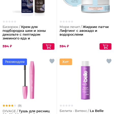
Бизорюк /
Крем для
Море лечит /
Жидкие патчи
подбородка шеи и зоны
Лифтинг с авокадо и
декольте с пептидом
водорослями
змеиного яда и
антиоксидантами
594 ₽
594 ₽
Рекомендуем
(9)
Белита - Витекс /
La Belle
DIVAGE /
Тушь для ресниц