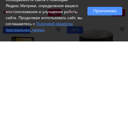
Яндекс.Метрики, определения вашего
Принимаю
местоположения и улучшения работы
1380 ₽
1679 ₽
сайта. Продолжая использовать сайт, вы
соглашаетесь с
Политикой обработки
.
персональных данных
Рекомендуем
-66%
(9)
Dilis /
Туалетная вода
Elfora /
Горячее шоколадное
One
антицеллюлитное
обертывание
1449 ₽
435 ₽
1280
Рекомендуем