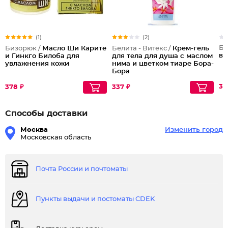
(1)
(2)
Бе
Бизорюк /
Масло Ши Карите
Белита - Витекс /
Крем-гель
ва
и Гинкго Билоба для
для тела для душа с маслом
увлажнения кожи
нима и цветком тиаре Бора-
Бора
33
378 ₽
337 ₽
Способы доставки
Москва
Изменить город
Московская область
Почта России и почтоматы
Пункты выдачи и постоматы CDEK