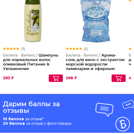
(3)
(2)
Белита - Витекс /
Шампунь
Белита - Витекс /
Арома-
Бе
для нормальных волос
соль для ванн с экстрактом
дл
оливковый Питание &
морской водоросли
чу
Увлажнение
ламинарии и эфирным
маслом лимона
Океаническая
293 ₽
268 ₽
40
Дарим баллы за
отзывы
10 баллов
за отзыв*
20 баллов
за отзыв с фото товара