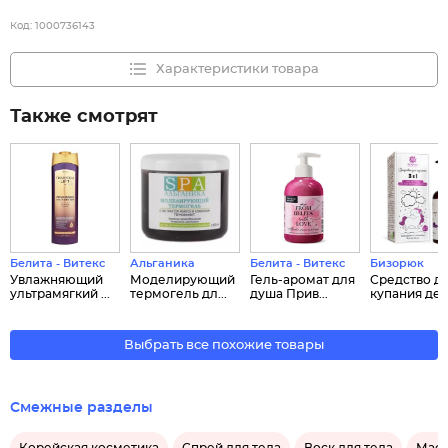
Код:
1000736143
Характеристики товара
Также смотрят
Белита - Витекс
Альганика
Белита - Витекс
Бизорюк
Увлажняющий
Моделирующий
Гель-аромат для
Средство д
ультрамягкий ...
термогель дл...
душа Прив...
купания детс
Выбрать все похожие товары
Смежные разделы