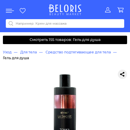
Распродажа
Акции
Новинки
Хит продаж
Все бренды
0-9
A
B
C
D
E
F
G
H
I
J
K
L
M
N
O
P
Q
R
S
T
U
V
W
Y
Z
А
Б
В
Д
З
И
М
О
К
Л
Н
П
Р
С
Т
У
Ф
Ч
Смотреть 155 товаров: Гель для душа
Уход
Для тела
Средство подтягивающее для тела
Гель для душа