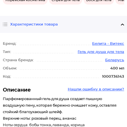
Корейская косметика
Спрей для тела
Воск для тела
Масл
Характеристики товара
Бренд:
Белита - Витекс
Тип:
Гель для душа для тела
Страна бренда:
Беларусь
Объем:
400 мл
Код:
1000736143
Описание
Нашли ошибку в описании?
Парфюмированный гель для душа создает пышную
воздушную пену, которая бережно очищает кожу, оставляя
стойкий благоухающий шлейф.
Верхние ноты: розовый перец, ананас
Ноты сердца: бобы тонка, лаванда, корица