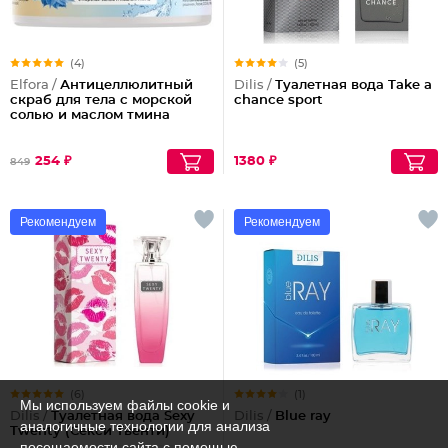
(4)
(5)
Elfora /
Антицеллюлитный
Dilis /
Туалетная вода Take a
скраб для тела с морской
chance sport
солью и маслом тмина
254 ₽
1380 ₽
849
Рекомендуем
Рекомендуем
(6)
(1)
Мы используем файлы cookie и
Dilis /
Туалетная вода Sexy
Dilis /
Blue ray
аналогичные технологии для анализа
Twenty (Секси Твенти)
посещаемости сайта с помощью