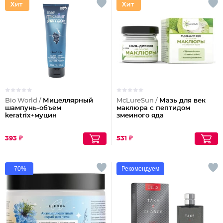
Bio World /
Мицеллярный
McLureSun /
Мазь для век
шампунь-объем
маклюра с пептидом
keratrix+муцин
змеиного яда
393 ₽
531 ₽
-70%
Рекомендуем