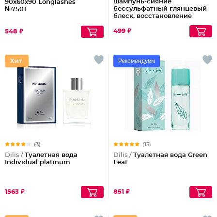
шампунь-сияние
90x60x90 Longlashes
бессульфатный глянцевый
№7501
блеск, восстановление
волос шелк+пептиды
499 ₽
548 ₽
Рекомендуем
(3)
(13)
Dilis /
Туалетная вода
Dilis /
Туалетная вода Green
Individual platinum
Leaf
1563 ₽
851 ₽