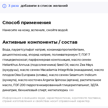
3 раза
добавили в список желаний
Способ применения
Нанесите на кожу, вспеньте, смойте водой.
Активные компоненты / состав
Вода, лауретсульфат натрия, кокамидопропилбетаин,
децилглюкозид, хлорид натрия, поликватерниум-7, ПЭГ-7
глицерилкокоат, парфюмерная композиция, масло семян
Helianthus Annuus (подсолнечника) Seed Oil, масло Zea Mays
(кукурузы), масло семян Macadamia Integrifolia (макадамии), масло
плодов Olea Europaea (оливы), масло семян Sesamum Indicum
(кунжута), масло косточек Argania Spinosa (аргана), растительное
масло, ПЭГ-200 гидрогенизированный глицерилпальмат, ЭДТА
динатрия, бензиловый спирт, метилхлориз
Информация о внешнем виде, характеристиках, комплекте поставки,
стране изготовления и свойствах носит справочный характер.