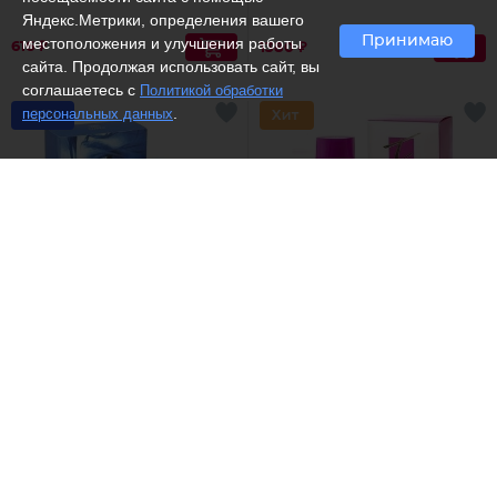
Яндекс.Метрики, определения вашего
Принимаю
местоположения и улучшения работы
616 ₽
1380 ₽
сайта. Продолжая использовать сайт, вы
соглашаетесь с
Политикой обработки
.
персональных данных
-24%
Emper /
Туалетная вода
Позитив Парфюм /
Духи
Aroma de Acqua
Isabelle T, Isabelle T
Elysees
1593 ₽
919 ₽
2097
Рекомендуем
Рекомендуем