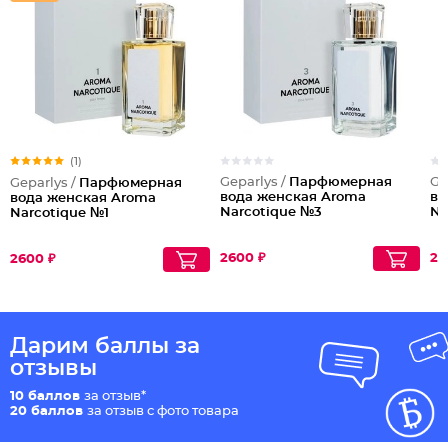
(1)
Geparlys /
Парфюмерная
Ge
Geparlys /
Парфюмерная
вода женская Aroma
во
вода женская Aroma
Narcotique №3
Na
Narcotique №1
2600 ₽
26
2600 ₽
Дарим баллы за
отзывы
10 баллов
за отзыв*
20 баллов
за отзыв с фото товара