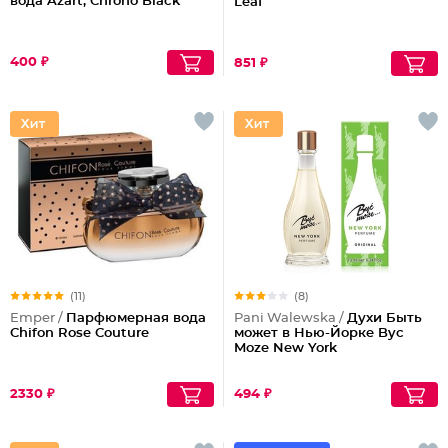
вода Azart, Chrono Black
Leaf
400 ₽
851 ₽
(11)
(8)
Emper /
Парфюмерная вода
Pani Walewska /
Духи Быть
Chifon Rose Couture
может в Нью-Йорке Byc
Moze New York
2330 ₽
494 ₽