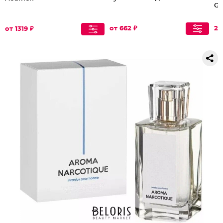
Gl
от 662 ₽
27
от 1319 ₽