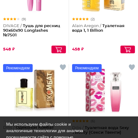
(9)
(2)
DIVAGE /
Тушь для ресниц
Alain Aregon /
Туалетная
90x60x90 Longlashes
вода 1, 1 Billion
№7501
548 ₽
458 ₽
Рекомендуем
Рекомендуем
(6)
Мы используем файлы cookie и
Dilis /
Одеколон Комбат
Dilis /
Туалетная вода Sexy
аналогичные технологии для анализа
Twenty (Секси Твенти)
посещаемости сайта с помощью