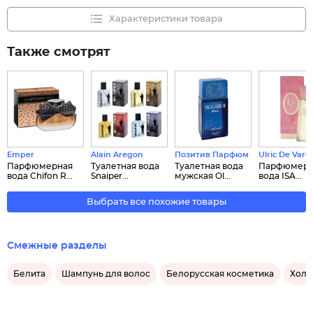
Характеристики товара
Также смотрят
Emper
Alain Aregon
Позитив Парфюм
Ulric De Vare
Парфюмерная
Туалетная вода
Туалетная вода
Парфюмерн
вода Chifon R...
Snaiper...
мужская Ol...
вода ISA...
Выбрать все похожие товары
Смежные разделы
Белита
Шампунь для волос
Белорусская косметика
Холи