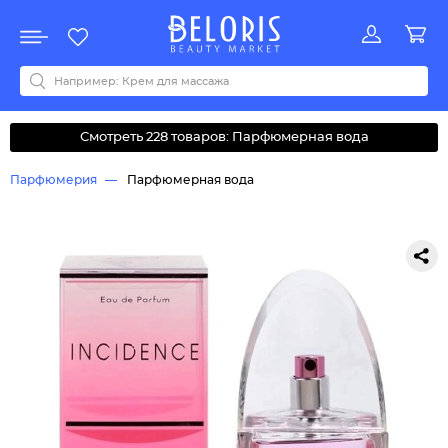
Распродажа
Акции
Новинки
Хит продаж
Все бренды
0-9
A
B
C
D
E
F
G
H
I
J
K
L
M
N
O
P
Q
R
S
T
U
V
W
Y
Z
А
Б
В
Д
З
И
М
О
К
Л
Н
П
Р
С
Т
У
Ф
Ч
Смотреть 228 товаров: Парфюмерная вода
Парфюмерия
Парфюмерная вода