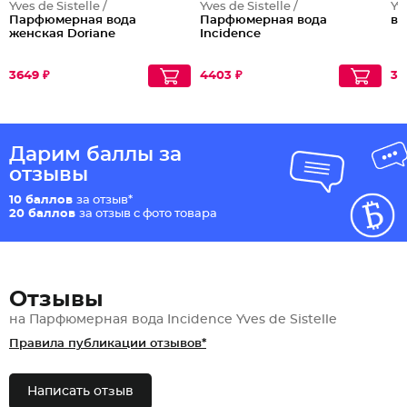
Yves de Sistelle /
Yves de Sistelle /
Yv
Парфюмерная вода
Парфюмерная вода
во
женская Doriane
Incidence
3649 ₽
4403 ₽
35
Дарим баллы за
отзывы
10 баллов
за отзыв*
20 баллов
за отзыв с фото товара
Отзывы
на Парфюмерная вода Incidence Yves de Sistelle
Правила публикации отзывов*
Написать отзыв