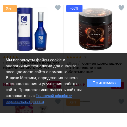
-66%
(9)
Мы используем файлы cookie и
Caldion /
Туалетная вода для
Elfora /
Горячее шоколадное
аналогичные технологии для анализа
мужчин Caldion, 100 мл
антицеллюлитное
посещаемости сайта с помощью
обертывание
Яндекс.Метрики, определения вашего
Принимаю
местоположения и улучшения работы
1625 ₽
435 ₽
1280
сайта. Продолжая использовать сайт, вы
соглашаетесь с
Политикой обработки
.
персональных данных
Рекомендуем