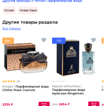
Другие бренды с типом Парфюмерная вода
Emper
Новая Заря
Другие товары раздела
Все товары
-5%
(11)
Maison Alhambra /
Emper /
Парфюмерная вода
Ul
Парфюмерная вода
Chifon Rose Couture
Па
мужская Kingsman
2634 ₽
2330 ₽
от
2773