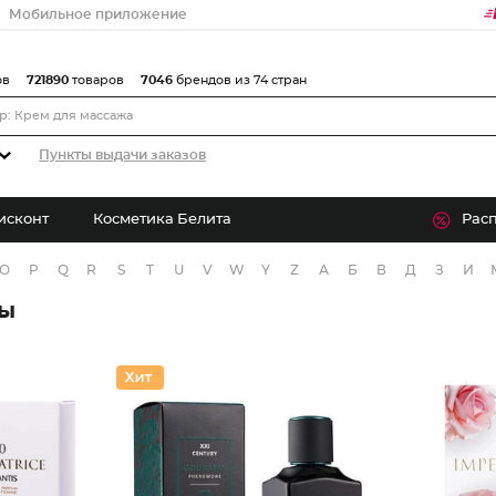
Мобильное приложение
ов
721890
товаров
7046
брендов из 74 стран
Пункты выдачи заказов
исконт
Косметика Белита
Рас
O
P
Q
R
S
T
U
V
W
Y
Z
А
Б
В
Д
З
И
ры