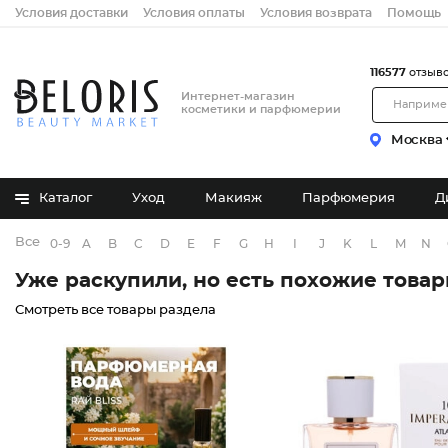
Условия доставки
Условия оплаты
Условия возврата
Помощь
116577
отзыв
Интернет-магазин
косметики и парфюмерии
Москва
Каталог
Уход
Макияж
Парфюмерия
Д
Все бренды
0-9
A
B
C
D
E
F
G
H
I
J
K
L
M
N
Уже раскупили, но есть похожие това
Смотреть все товары раздела