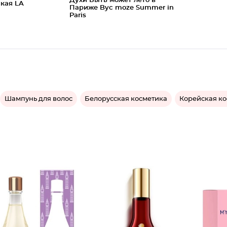
Духи Быть может лето в
ская LA
Париже Byc moze Summer in
Paris
Шампунь для волос
Белорусская косметика
Корейская к