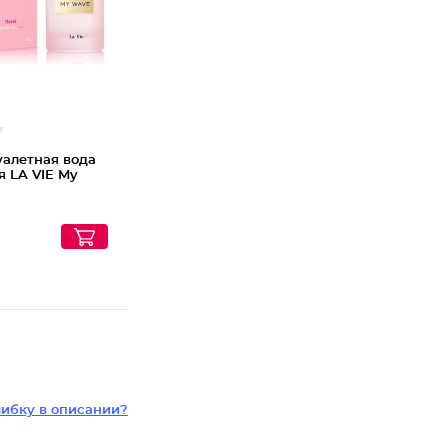
уалетная вода
я LA VIE My
ибку в описании?