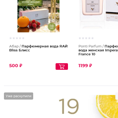
Абар /
Парфюмерная вода RАЙ
Ponti Parfum /
Парфю
Bliss Блисс
вода женская Imperat
France 10
500 ₽
1199 ₽
Уже раскупили