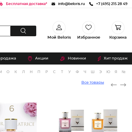
Бесплатная доставка*
info@beloris.ru
+7 (495) 215 28 49
Мой Beloris
Избранное
Корзина
продажа
Акции
Новинки
Хит продаж
М
О
К
Л
Н
П
Р
С
Т
У
Ф
Ч
Ш
Э
Ю
Я
№
Все товары