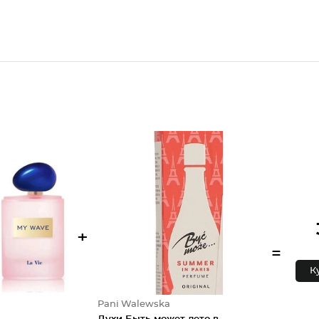
+
=
К
Pani Walewska