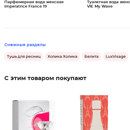
Парфюмерная вода женская
Туалетная вода жен
Imperatrice France 19
VIE My Wave
Смежные разделы
Тушь для ресниц
Холика Холика
Белита
LuxVisage
С этим товаром покупают