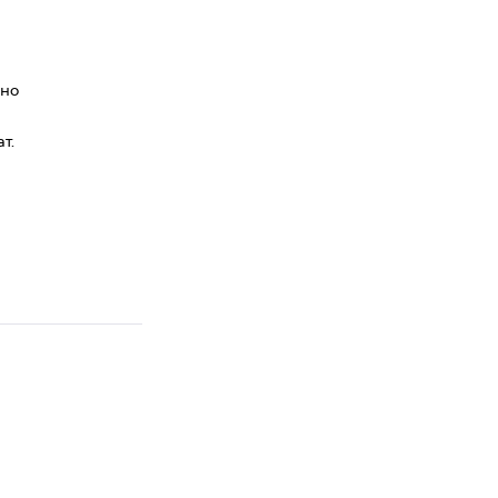
нно
т.