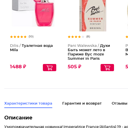
(10)
(8)
Dilis /
Туалетная вода
Pani Walewska /
Духи
P
Mila
Быть может лето в
B
Париже Byc moze
M
Summer in Paris
1488 ₽
505 ₽
5
Характеристики товара
Гарантия и возврат
Отзывы
Описание
Умопомрачительная новинка! Imperatrice France (Atlantis) 19 