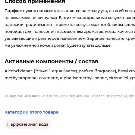
Способ применения
Парфюм нужно наносить на запястье, за мочку уха, на сгиб лок
называемые точки пульса. В этих местах кровяные сосуды наход
наносить традиционно – прямо на кожу, а можно облаком: сдел
подойдет для нанесения насыщенных ароматов, когда хочется 
увлажняющий крем перед нанесением. Заранее нанесите крем с
На увлажненной коже аромат будет звучать дольше.
Активные компоненты / состав
Alcohol denat. (79%vol.), aqua (water), parfum (fragrance), hexyl ci
methylpropional, coumarin, alpha-isomethyl ionone, citronellol, gerani
Информация о внешнем виде, характеристиках, комплекте поставки, стр
Категории этого товара
Парфюмерная вода