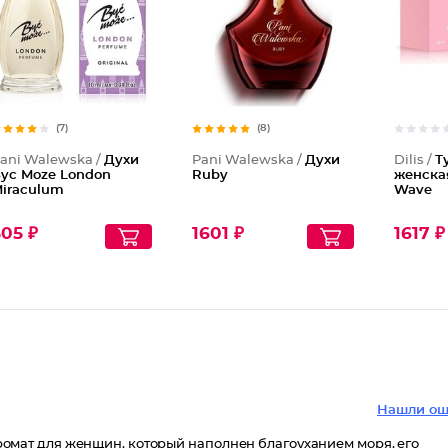
(7)
(8)
ani Walewska /
Духи
Pani Walewska /
Духи
Dilis /
Т
yc Moze London
Ruby
женска
iraculum
Wave
05 ₽
1601 ₽
1617 ₽
Нашли ош
- аромат для женщин, который наполнен благоуханием моря, его