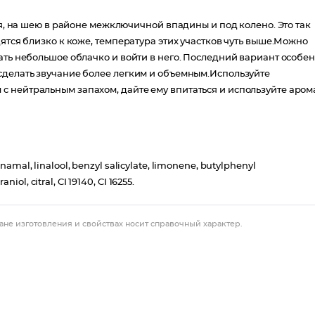
тя, на шею в районе межключичной впадины и под колено. Это так
ятся близко к коже, температура этих участков чуть выше.Можно
ать небольшое облачко и войти в него. Последний вариант особе
сделать звучание более легким и объемным.Используйте
 нейтральным запахом, дайте ему впитаться и используйте арома
nnamal, linalool, benzyl salicylate, limonene, butylphenyl
ol, citral, CI 19140, CI 16255.
ане изготовления и свойствах носит справочный характер.