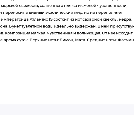
 морской свежести, солнечного пляжа и смелой чувственности,
Он переносит в дивный экзотический мир, но не переполняет
мператрица Атлантис 19 состоит из нот сахарной свеклы, кедра,
мона. Букет туалетной воды идеально выдержан. В нем присутству
ьев. Композиция мягкая, чувственная и волнующая. От нее исходит
 время суток. Верхние ноты: Лимон, Мята. Средние ноты: Жасмин