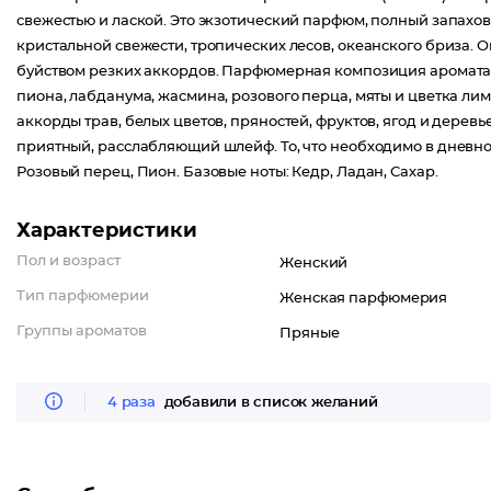
свежестью и лаской. Это экзотический парфюм, полный запахов
кристальной свежести, тропических лесов, океанского бриза. 
буйством резких аккордов. Парфюмерная композиция аромата и
пиона, лабданума, жасмина, розового перца, мяты и цветка ли
аккорды трав, белых цветов, пряностей, фруктов, ягод и дерев
приятный, расслабляющий шлейф. То, что необходимо в дневное
Розовый перец, Пион. Базовые ноты: Кедр, Ладан, Сахар.
Характеристики
Пол и возраст
Женский
Тип парфюмерии
Женская парфюмерия
Группы ароматов
Пряные
4 раза
добавили в список желаний