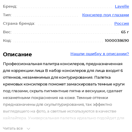
Бренд:
Lavelle
Тип:
Консилер под глазами
Страна бренда:
Россия
Вес:
65 г
Код:
1000038690
Описание
Нашли ошибку в описании?
Профессиональная палитра консилеров, предназначенная
для коррекции лица В набор консилеров для лица входит 6
оттенков, незаменимых для контурирования. Палетка
кремовых консилеров поможет замаскировать темные круги
под глазами, скрыть пигментные пятна и веснушки, сделает
незаметными покраснения на коже. Темные оттенки
предназначены для скульптурирования, так эффектно
выглядящего на фото, а светлые используются в качестве
хайлайтера. Универсальная палетка идеально подойдет для
любого цветотипа кожи.
Читать все