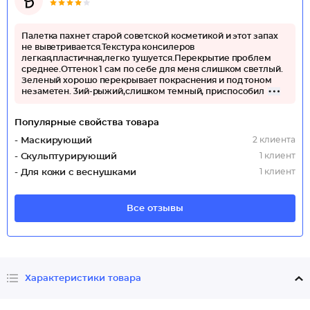
Палетка пахнет старой советской косметикой и этот запах
не выветривается.Текстура консилеров
легкая,пластичная,легко тушуется.Перекрытие проблем
среднее.Оттенок 1 сам по себе для меня слишком светлый.
Зеленый хорошо перекрывает покраснения и под тоном
незаметен. 3ий-рыжий,слишком темный, приспособил
Популярные свойства товара
2 клиента
- Маскирующий
1 клиент
- Скульптурирующий
1 клиент
- Для кожи с веснушками
Все отзывы
Характеристики товара