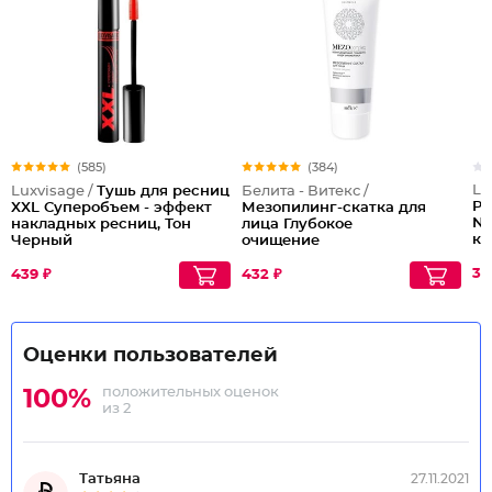
(585)
(384)
Lu
Luxvisage /
Тушь для ресниц
Белита - Витекс /
Pi
XXL Суперобъем - эффект
Мезопилинг-скатка для
Ni
накладных ресниц, Тон
лица Глубокое
ко
Черный
очищение
32
439 ₽
432 ₽
Оценки пользователей
положительных оценок
100%
из 2
Татьяна
27.11.2021