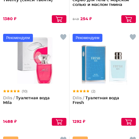
Twenty (Секси Твенти)
скраб для тела с морской
солью и маслом тмина
1380 ₽
254 ₽
849
Рекомендуем
Рекомендуем
(10)
(2)
Dilis /
Туалетная вода
Dilis /
Туалетная вода
Mila
Fresh
1488 ₽
1292 ₽