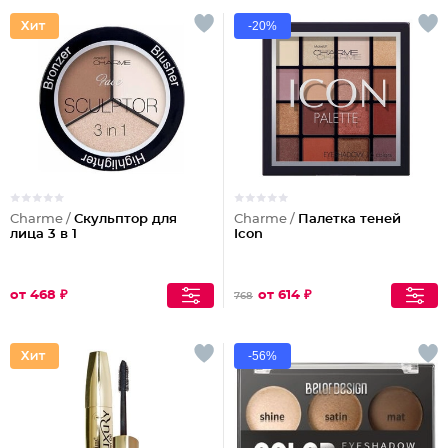
-20%
Charme /
Скульптор для
Charme /
Палетка теней
лица 3 в 1
Icon
от 468 ₽
от 614 ₽
768
-56%