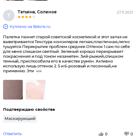
Татьяна, Соленое
27.11.2021
Т
Куплено на Beloris.ru
Палетка пахнет старой советской косметикой и этот запах не
выветривается.Текстура консилеров легкая,пластичная,легко
тушуется.Перекрытие проблем среднее.Оттенок 1 сам по себе
для меня слишком светлый. Зеленый хорошо перекрывает
покраснения и под тоном незаметен. 3ий-рыжий,слишком
темный, приспособила его в качестве румян. Активно
использую лишь оттенок 2. 5 и 6-розовый и песочный,не
применяю. Эти
Подтверждаю свойства
Маскирующий
Ответить
0
0