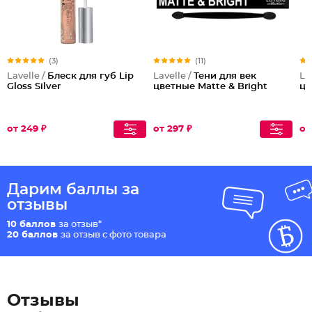
(3)
(11)
Lavelle /
Блеск для губ Lip
Lavelle /
Тени для век
La
Gloss Silver
цветные Matte & Bright
цв
от 249 ₽
от 297 ₽
от
Дарим баллы за
отзывы
10 баллов
за отзыв*
20 баллов
за отзыв с фото товара
Отзывы