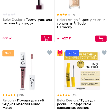
(7)
Belor Design /
Термотушь для
Belor Design /
Крем для лица
ресниц Бургунди
тональный Nude
Harmony
568 ₽
от 427 ₽
-55%
(390)
(39)
Relouis /
Помада для губ
Belor Design /
Тушь для
жидкая матовая Nude
ресниц с эффектом
Matte
накладных ресниц