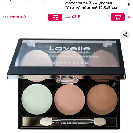
фотографий 24 уголка
pe
"Стиль" чёрный 12,5х9 см
43 ₽
от 281 ₽
от
123
339