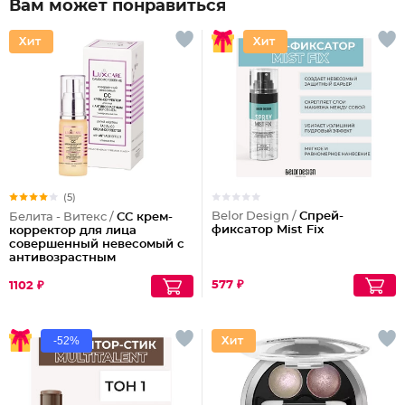
Вам может понравиться
(5)
Belor Design /
Спрей-
Белита - Витекс /
СС крем-
фиксатор Mist Fix
корректор для лица
совершенный невесомый с
антивозрастным
действием
577 ₽
1102 ₽
-52%