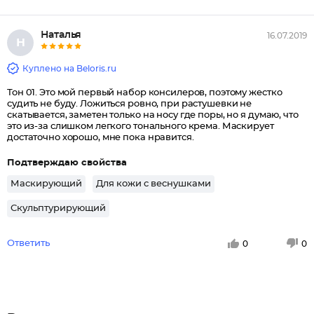
Наталья
16.07.2019
Н
Куплено на Beloris.ru
Тон 01. Это мой первый набор консилеров, поэтому жестко
судить не буду. Ложиться ровно, при растушевки не
скатывается, заметен только на носу где поры, но я думаю, что
это из-за слишком легкого тонального крема. Маскирует
достаточно хорошо, мне пока нравится.
Подтверждаю свойства
Маскирующий
Для кожи с веснушками
Скульптурирующий
Ответить
0
0