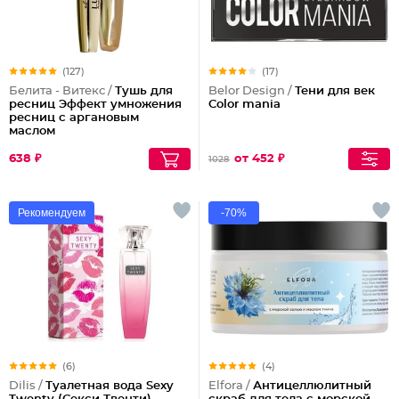
(127)
(17)
Белита - Витекс /
Тушь для
Belor Design /
Тени для век
ресниц Эффект умножения
Color mania
ресниц с аргановым
маслом
638 ₽
от 452 ₽
1028
Рекомендуем
-70%
(6)
(4)
Dilis /
Туалетная вода Sexy
Elfora /
Антицеллюлитный