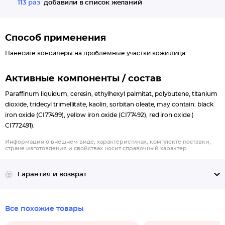
113 раз
добавили в список желаний
Способ применения
Нанесите консилеры на проблемные участки кожи лица.
Активные компоненты / состав
Paraffinum liquidum, ceresin, ethylhexyl palmitat, polybutene, titanium
dioxide, tridecyl trimellitate, kaolin, sorbitan oleate, may contain: black
iron oxide (CI77499), yellow iron oxide (CI77492), red iron oxide (
CI772491).
Информация о внешнем виде, характеристиках, комплекте поставки,
стране изготовления и свойствах носит справочный характер.
Гарантия и возврат
Все похожие товары