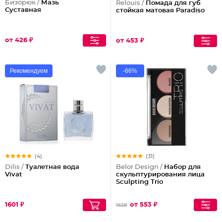
Бизорюк /
Мазь
Relouis /
Помада для губ
Суставная
стойкая матовая Paradiso
от 426 ₽
от 453 ₽
Рекомендуем
-66%
(4)
(31)
Dilis /
Туалетная вода
Belor Design /
Набор для
Vivat
скульптурирования лица
Sculpting Triо
1601 ₽
от 553 ₽
1628