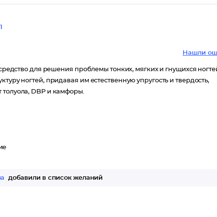
1
Нашли ош
 средство для решения проблемы тонких, мягких и гнущихся ногте
туру ногтей, придавая им естественную упругость и твердость,
 толуола, DBP и камфоры.
ие
за
добавили в список желаний