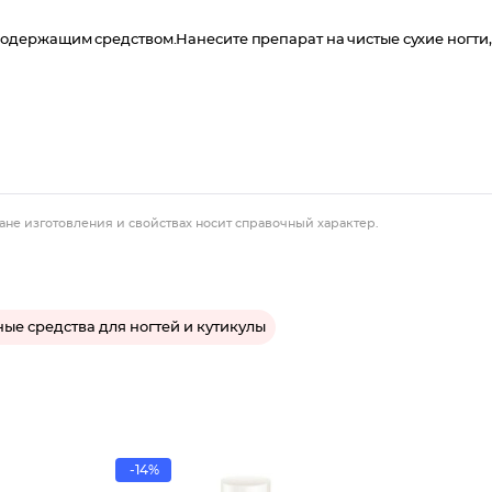
держащим средством.Нанесите препарат на чистые сухие ногти,
ане изготовления и свойствах носит справочный характер.
ые средства для ногтей и кутикулы
-14%