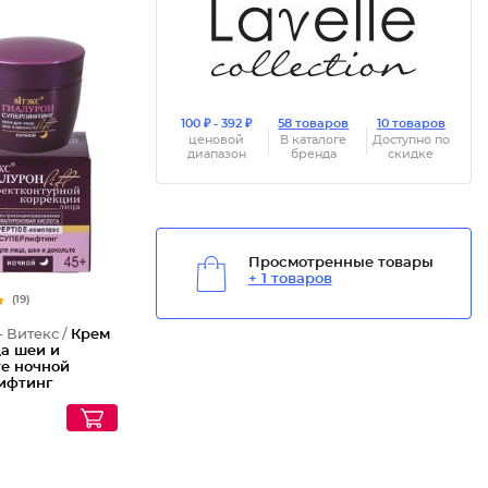
100 ₽ - 392 ₽
58 товаров
10 товаров
ценовой
В каталоге
Доступно по
диапазон
бренда
скидке
Просмотренные товары
+ 1 товаров
(19)
- Витекс /
Крем
ца шеи и
те ночной
ифтинг
н Lift 45+