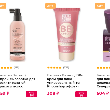
(219)
(739)
елита - Витекс /
Белита - Витекс /
ВВ-
Белита 
прей-сыворотка для
крем для лица
для ли
осхитительной
универсальный тон
деколь
расоты волос
Photoshop эффект
Суперл
есмываемая 12
Young Spf 15
Гиалуро
59 ₽
308 ₽
504 ₽
ффектов
овершенные Волосы