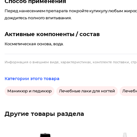
Способ применения
Перед нанесением препарата покройте кутикулу любым жиросо
дождитесь полного впитывания.
Активные компоненты / состав
Косметическая основа, вода.
Информация о внешнем виде, характеристиках, комплекте поставки, стр
Категории этого товара
Маникюр и педикюр
Лечебные лаки для ногтей
Лечебн
Другие товары раздела