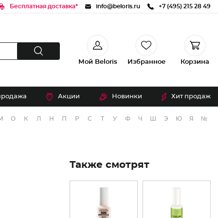
Бесплатная доставка*
info@beloris.ru
+7 (495) 215 28 49
Мой Beloris
Избранное
Корзина
продажа
Акции
Новинки
Хит продаж
М
О
К
Л
Н
П
Р
С
Т
У
Ф
Ч
Ш
Э
Ю
Я
№
Также смотрят