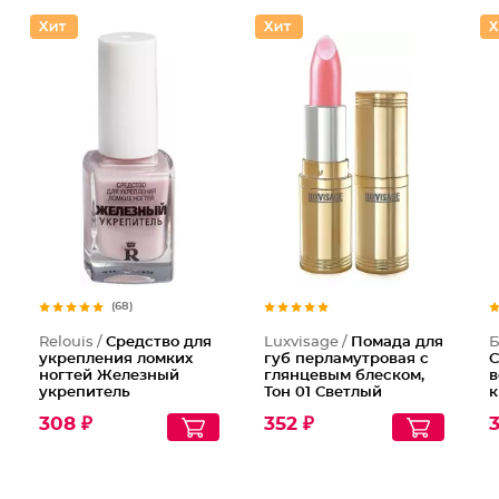
Помада
(68)
Relouis /
Средство для
Luxvisage /
Помада для
Б
укрепления ломких
губ перламутровая с
С
ногтей Железный
глянцевым блеском,
в
укрепитель
Тон 01 Светлый
к
розовый с
н
308 ₽
352 ₽
3
жемчужным
э
перламутром
С