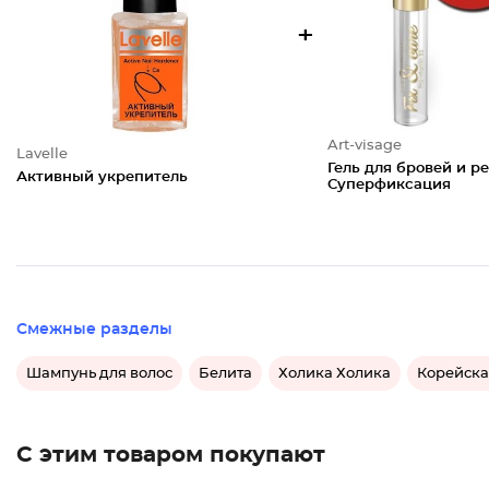
+
Art-visage
Lavelle
Гель для бровей и р
Активный укрепитель
Суперфиксация
Смежные разделы
Шампунь для волос
Белита
Холика Холика
Корейска
С этим товаром покупают