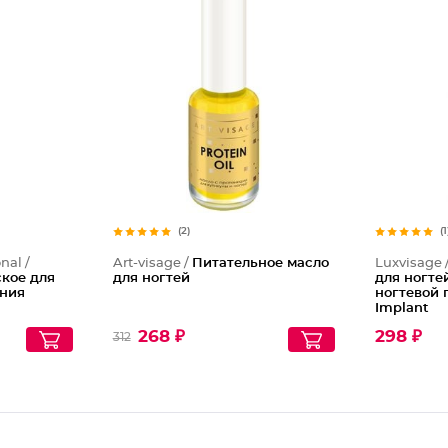
(2)
(1
nal /
Art-visage /
Питательное масло
Luxvisage 
кое для
для ногтей
для ногте
ения
ногтевой 
Implant
268 ₽
298 ₽
312