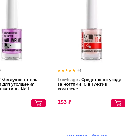
)
(5)
/
Мегаукрепитель
Luxvisage /
Средство по уходу
й для утолщения
за ногтями 10 в 1 Актив
пластины Nail
комплекс
253 ₽