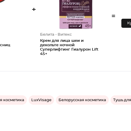
+
=
К
Белита - Витекс
Крем для лица шеи и
есниц
декольте ночной
Суперлифтинг Гиалурон Lift
45+
я косметика
LuxVisage
Белорусская косметика
Тушь дл