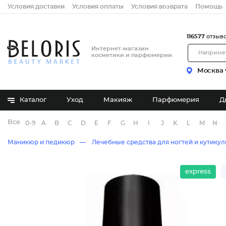
Условия доставки
Условия оплаты
Условия возврата
Помощь
116577
отзыв
Интернет-магазин
косметики и парфюмерии
Москва
Каталог
Уход
Макияж
Парфюмерия
Д
Все бренды
0-9
A
B
C
D
E
F
G
H
I
J
K
L
M
N
Маникюр и педикюр
Лечебные средства для ногтей и кутику
express