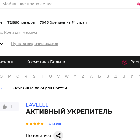
Мобильное приложение
ов
721890
товаров
7046
брендов из 74 стран
Пункты выдачи заказов
исконт
Косметика Белита
Рас
O
P
Q
R
S
T
U
V
W
Y
Z
А
Б
В
Д
З
И
лы
Лечебные лаки для ногтей
LAVELLE
1
АКТИВНЫЙ УКРЕПИТЕЛЬ
1 отзыв
Поделиться: