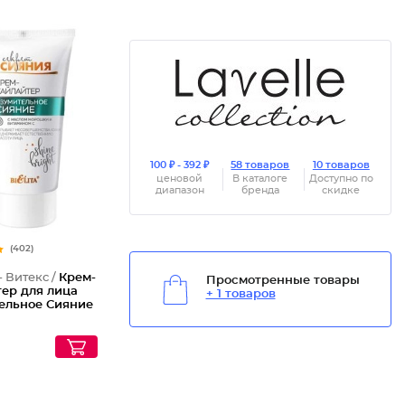
100 ₽ - 392 ₽
58 товаров
10 товаров
ценовой
В каталоге
Доступно по
диапазон
бренда
скидке
(402)
- Витекс /
Крем-
Просмотренные товары
тер для лица
+ 1 товаров
ельное Сияние