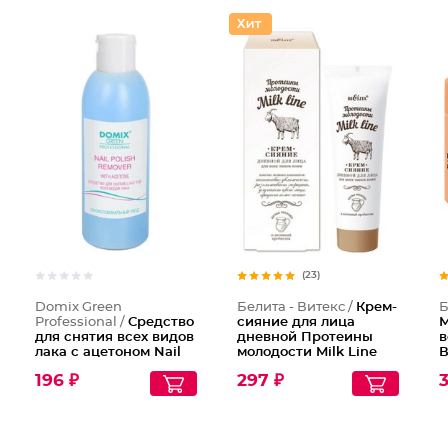
Средств
(23)
Domix Green
Белита - Витекс /
Крем-
Б
Professional /
Средство
сияние для лица
М
для снятия всех видов
дневной Протеины
в
лака с ацетоном Nail
молодости Milk Line
В
polish remover with
з
196 ₽
297 ₽
Aceton, 200 мл
K
ш