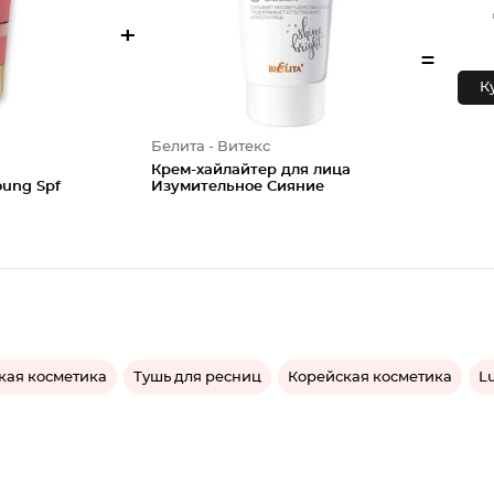
+
=
К
Белита - Витекс
Крем-хайлайтер для лица
oung Spf
Изумительное Сияние
кая косметика
Тушь для ресниц
Корейская косметика
L