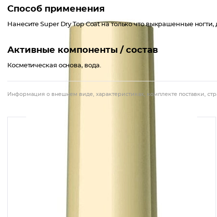
Способ применения
Нанесите Super Dry Top Coat на только что выкрашенные ногти,
Активные компоненты / состав
Косметическая основа, вода.
Информация о внешнем виде, характеристиках, комплекте поставки, стр