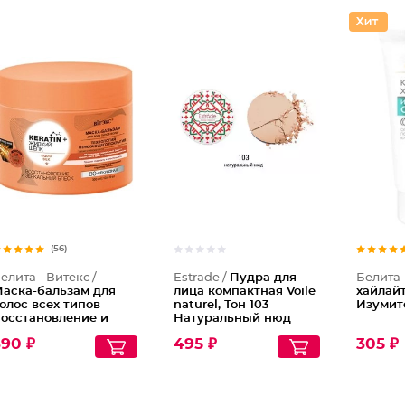
Пудра д
(56)
елита - Витекс /
Estrade /
Пудра для
Белита 
аска-бальзам для
лица компактная Voile
хайлай
олос всех типов
naturel, Тон 103
Изумит
осстановление и
Натуральный нюд
еркальный блеск
390 ₽
495 ₽
305 ₽
eratin + Жидкий
елк