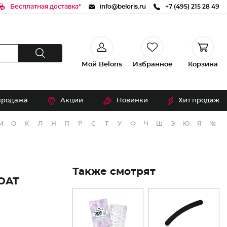
Бесплатная доставка*
info@beloris.ru
+7 (495) 215 28 49
Мой Beloris
Избранное
Корзина
продажа
Акции
Новинки
Хит продаж
М
О
К
Л
Н
П
Р
С
Т
У
Ф
Ч
Ш
Э
Ю
Я
№
Также смотрят
OAT