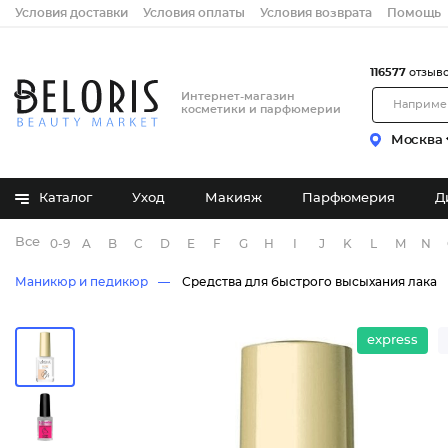
Условия доставки
Условия оплаты
Условия возврата
Помощь
116577
отзыв
Интернет-магазин
косметики и парфюмерии
Москва
Каталог
Уход
Макияж
Парфюмерия
Д
Все бренды
0-9
A
B
C
D
E
F
G
H
I
J
K
L
M
N
Маникюр и педикюр
Средства для быстрого высыхания лака
express