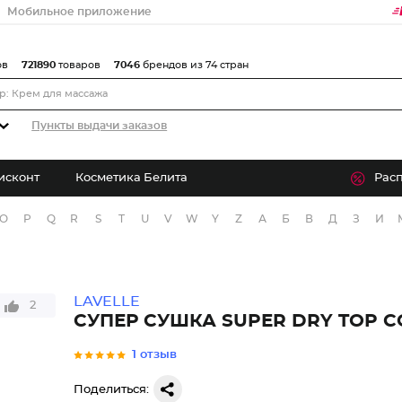
Мобильное приложение
ов
721890
товаров
7046
брендов из 74 стран
Пункты выдачи заказов
исконт
Косметика Белита
Рас
O
P
Q
R
S
T
U
V
W
Y
Z
А
Б
В
Д
З
И
LAVELLE
2
СУПЕР СУШКА SUPER DRY TOP C
1 отзыв
Поделиться: