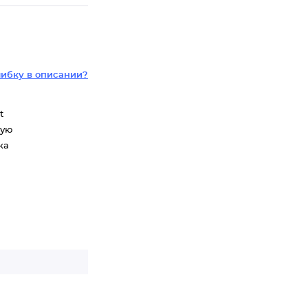
ибку в описании?
t
ную
ка