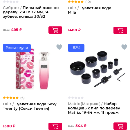
(10)
Сибртех /
Пильный диск по
Dilis /
Туалетная вода
дереву, 230 х 32 мм, 36
Mila
зубьев, кольцо 30/32
495 ₽
1488 ₽
1032
Рекомендуем
-52%
(6)
Matrix (Матрикс) /
Набор
Dilis /
Туалетная вода Sexy
кольцевых пил по дереву
Twenty (Секси Твенти)
Matrix, 19-64 мм, 11 предм.
544 ₽
1380 ₽
1134