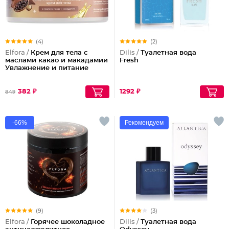
(4)
(2)
Elfora /
Крем для тела с
Dilis /
Туалетная вода
маслами какао и макадамии
Fresh
Увлажнение и питание
382 ₽
1292 ₽
849
-66%
Рекомендуем
(9)
(3)
Elfora /
Горячее шоколадное
Dilis /
Туалетная вода