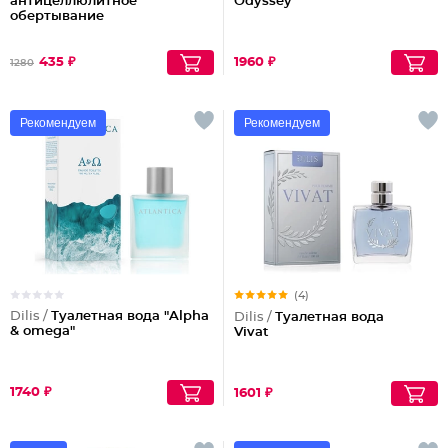
антицеллюлитное
Odyssey
обертывание
435 ₽
1960 ₽
1280
Рекомендуем
Рекомендуем
(4)
Dilis /
Туалетная вода "Alpha
Dilis /
Туалетная вода
& omega"
Vivat
1740 ₽
1601 ₽