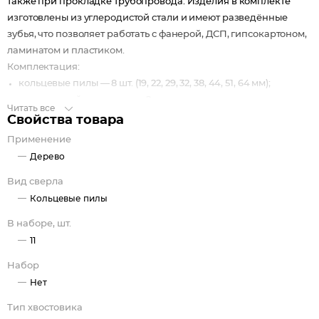
также при прокладке трубопровода. Изделия в комплекте
изготовлены из углеродистой стали и имеют разведённые
зубья, что позволяет работать с фанерой, ДСП, гипсокартоном,
ламинатом и пластиком.
Комплектация:
кольцевые пилы — 8 шт. (19, 22, 29, 32, 38, 44, 51, 64 мм);
трехгранный хвостовик — 2 шт.;
Читать все
шестигранный ключ (2.5 мм);
Свойства товара
центрирующее сверло.
Применение
Дерево
Вид сверла
Кольцевые пилы
В наборе, шт.
11
Набор
Нет
Тип хвостовика