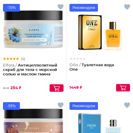
-70%
Рекомендуем
(4)
Dilis /
Туалетная вода
Elfora /
Антицеллюлитный
One
скраб для тела с морской
солью и маслом тмина
1449 ₽
254 ₽
849
-55%
Рекомендуем