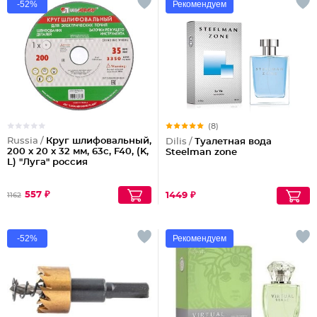
-52%
Рекомендуем
(8)
Russia /
Круг шлифовальный,
Dilis /
Туалетная вода
200 х 20 х 32 мм, 63с, F40, (K,
Steelman zone
L) "Луга" россия
557 ₽
1449 ₽
1162
-52%
Рекомендуем