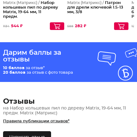
Matrix (Матрикс) /
Набор
Matrix (Матрикс) /
Патрон
Ma
кольцевых пил по дереву
для дрели ключевой 1.5-13
ди
Matrix, 19-64 мм, 11
мм, 3/8
60
предм.
Pr
544 ₽
282 ₽
1134
588
121
Дарим баллы за
отзывы
10 баллов
за отзыв*
20 баллов
за отзыв с фото товара
Отзывы
на Набор кольцевых пил по дереву Matrix, 19-64 мм, 11
предм. Matrix (Матрикс)
Правила публикации отзывов*