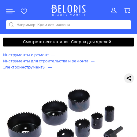
Распродажа
Акции
Новинки
Хит продаж
Все бренды
0-9
A
B
C
D
E
F
G
H
I
J
K
L
M
N
O
P
Q
R
S
T
U
V
W
Y
Z
А
Б
В
Д
З
И
М
О
К
Л
Н
П
Р
С
Т
У
Ф
Ч
Смотреть весь каталог: Сверла для дрелей...
Инструменты и ремонт
Инструменты для строительства и ремонта
Электроинструменты
Расходные материалы для электроинструментов
Для дрелей и перфораторов
Сверла для дрелей и перфораторов