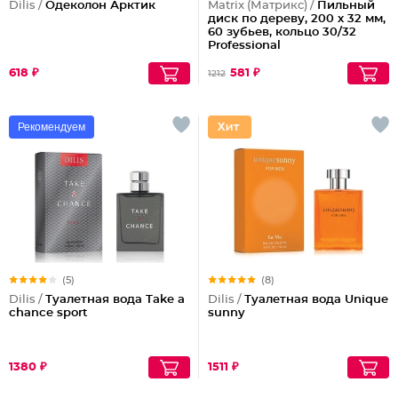
Dilis /
Одеколон Арктик
Matrix (Матрикс) /
Пильный
диск по дереву, 200 х 32 мм,
60 зубьев, кольцо 30/32
Professional
618 ₽
581 ₽
1212
Рекомендуем
(5)
(8)
Dilis /
Туалетная вода Take a
Dilis /
Туалетная вода Unique
chance sport
sunny
1380 ₽
1511 ₽