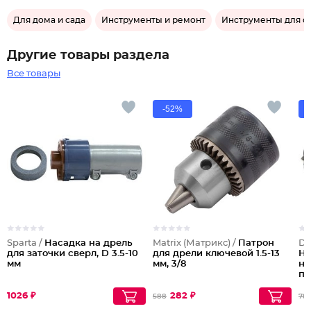
Для дома и сада
Инструменты и ремонт
Инструменты для ст
Другие товары раздела
Все товары
-52%
Sparta /
Насадка на дрель
Matrix (Матрикс) /
Патрон
De
для заточки сверл, D 3.5-10
для дрели ключевой 1.5-13
Hs
мм
мм, 3/8
ни
по
1026 ₽
282 ₽
588
78